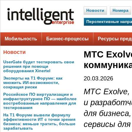
Новости
Номера
Перспективные напр
Мобильность
Бизнес-процессы
Ресурсы пред
Новости
МТС Exolv
UserGate будет тестировать свои
коммуник
решения при помощи
оборудования Xinertel
20.03.2026
Эксперты на Т1 Форуме: как
множить ИИ-возможности,
сокращая риски
МТС Exolve,
Российское ПО виртуализации и
инфраструктурное ПО — наиболее
и разработ
востребованные направления для
тестирования
для бизнеса
На Т1 Форуме вывели формулу
эффективности ИТ с точки зрения
сервисы для
бизнеса: меньше тратить, больше
зарабатывать