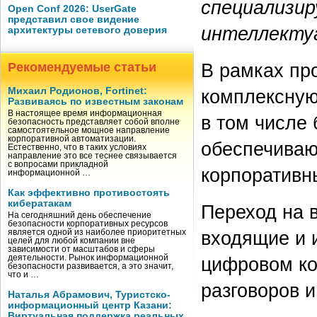
специализир
Open Conf 2026: UserGate
представил свое видение
интеллекту
архитектуры сетевого доверия
В рамках пр
Рекомендуемые статьи
Михаил Родионов, Fortinet:
комплексную
Развиваясь по известным законам
В настоящее время информационная
в том числе
безопасность представляет собой вполне
самостоятельное мощное направление
корпоративной автоматизации.
обеспечиваю
Естественно, что в таких условиях
направление это все теснее связывается
с вопросами прикладной
корпоративн
информационной …
Как эффективно противостоять
кибератакам
Переход на 
На сегодняшний день обеспечение
безопасности корпоративных ресурсов
входящие и 
является одной из наиболее приоритетных
целей для любой компании вне
зависимости от масштабов и сферы
деятельности. Рынок информационной
цифровом ко
безопасности развивается, а это значит,
что и …
разговоров 
Наталья Абрамович, Туристско-
информационный центр Казани:
Виртуальная поддержка реальных