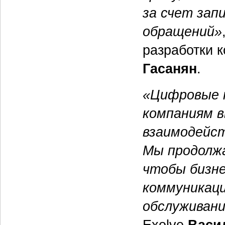
за счет зап
обращений»
разработки 
Гасанян
.
«Цифровые 
компаниям 
взаимодейст
Мы продолжа
чтобы бизне
коммуникац
обслуживан
Exolve
Васи