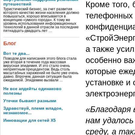
Кроме того,
путешествий
Туристический бизнес, за счет развития
которого качество жизни населения должно
телефонных 
повышаться, хорошо вписывается в
концепцию «умного города». К тому же
уровень использования информационных
конфиденциа
технологий в данной отрасли за последние
пятнадцать-двадцать лет …
«СтройЭнерг
Блог
а также усил
Вот те два...
особенно ва
Поводом для написания этого блога стала
уже вторая в течение года массовая
вирусная эпидемия. И это стало очень
которые еже
неприятным прецедентом. Ведь столь
масштабных заражений не было уже очень
давно. Впрочем, данная ситуация была
установке и
ожидаемой. Эпидемию вызвали …
Не все апдейты одинаково
электроэнерг
полезны
Утечки бывают разными
«Благодаря 
Здравствуй, племя младое,
незнакомое...
нам удалос
Инновации для сетей X5
среду, а та