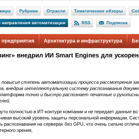
мера
Рубрики
Отрасли
Тематические обзоры
Со
 направления автоматизации
RSS
Подписка
 предприятия
Архитектура и инфраструктура
Бе
зинг» внедрил ИИ Smart Engines для ускоре
» повысил степень автоматизации процесса рассмотрения зая
га, внедрив интеллектуальную систему распознавания докуме
платформа точно и быстро распознает печатные и рукописн
елей.
уто полностью в ИТ-контуре компании и не передает данные в
чивая высокий уровень защиты персональной информации. Сис
ь распознавания на серверах без GPU, что очень сильно отлича
ерного зрения.