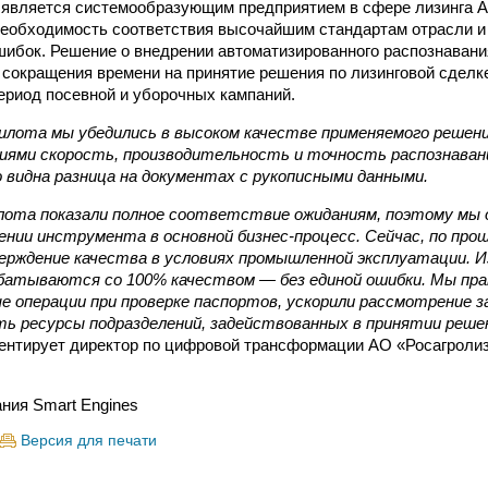
 является системообразующим предприятием в сфере лизинга А
необходимость соответствия высочайшим стандартам отрасли 
ибок. Решение о внедрении автоматизированного распознавани
 сокращения времени на принятие решения по лизинговой сделк
период посевной и уборочных кампаний.
илота мы убедились в высоком качестве применяемого решени
ниями скорость, производительность и точность распознаван
 видна разница на документах с рукописными данными.
ота показали полное соответствие ожиданиям, поэтому мы 
ении инструмента в основной бизнес-процесс. Сейчас, по про
ерждение качества в условиях промышленной эксплуатации. И
батываются со 100% качеством — без единой ошибки. Мы пр
е операции при проверке паспортов, ускорили рассмотрение з
ь ресурсы подразделений, задействованных в принятии решен
ентирует директор по цифровой трансформации АО «Росагроли
ния Smart Engines
Версия для печати