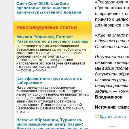
«Росагролизинг»
Open Conf 2026: UserGate
обусловливает 
представил свое видение
архитектуры сетевого доверия
операционных ош
принято с целью
для аграриев в 
Рекомендуемые статьи
«Уже на этапе п
Михаил Родионов, Fortinet:
с другими реше
Развиваясь по известным законам
Особенно сильно
В настоящее время информационная
безопасность представляет собой вполне
самостоятельное мощное направление
Результаты пил
корпоративной автоматизации.
Естественно, что в таких условиях
решение о внедр
направление это все теснее связывается
с вопросами прикладной
мы видим подтв
информационной …
документа обра
Как эффективно противостоять
исключили ручны
кибератакам
перераспределит
На сегодняшний день обеспечение
задачи»
, — комм
безопасности корпоративных ресурсов
является одной из наиболее приоритетных
Владимиров
.
целей для любой компании вне
зависимости от масштабов и сферы
деятельности. Рынок информационной
Источник:
компа
безопасности развивается, а это значит,
что и …
Другие статьи
Наталья Абрамович, Туристско-
информационный центр Казани:
Виртуальная поддержка реальных