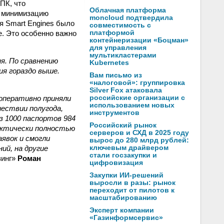
ПК, что
Облачная платформа
и минимизацию
moncloud подтвердила
я Smart Engines было
совместимость с
е. Это особенно важно
платформой
контейнеризации «Боцман»
для управления
мультикластерами
я. По сравнению
Kubernetes
ия гораздо выше.
Вам письмо из
«налоговой»: группировка
Silver Fox атаковала
оперативно приняли
российские организации с
использованием новых
шествии полугода,
инструментов
з 1000 паспортов 984
Российский рынок
актически полностью
серверов и СХД в 2025 году
аявок и смогли
вырос до 280 млрд рублей:
ий, на другие
ключевым драйвером
стали госзакупки и
зинг»
Роман
цифровизация
Закупки ИИ-решений
выросли в разы: рынок
переходит от пилотов к
масштабированию
Эксперт компании
«Газинформсервис»