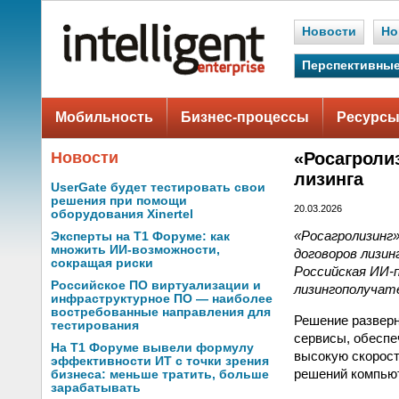
Новости
Но
Перспективные
Мобильность
Бизнес-процессы
Ресурсы
Новости
«Росагроли
лизинга
UserGate будет тестировать свои
решения при помощи
20.03.2026
оборудования Xinertel
«Росагролизинг
Эксперты на Т1 Форуме: как
множить ИИ-возможности,
договоров лизин
сокращая риски
Российская ИИ-
Российское ПО виртуализации и
лизингополучат
инфраструктурное ПО — наиболее
востребованные направления для
Решение разверн
тестирования
сервисы, обеспе
На Т1 Форуме вывели формулу
высокую скорост
эффективности ИТ с точки зрения
решений компьют
бизнеса: меньше тратить, больше
зарабатывать