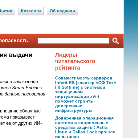
бытия
Каталоги
Об издании
зопасность
ния выдачи
Лидеры
читательского
рейтинга
Совместимость серверов
вок и заключения
Inferit RS (кластер «СФ Тех»
нтов Smart Engines.
ГК Softline) с системой
защищенной
ые данные паспортов
виртуализации zVirt
поможет строить
доверенные
о внешние облачные
инфраструктуры
тема показывает
Доверенная операционная
ет ее от других ИИ-
система и современные
средства защиты: Astra
Linux и Dallas Lock прошли
испытания