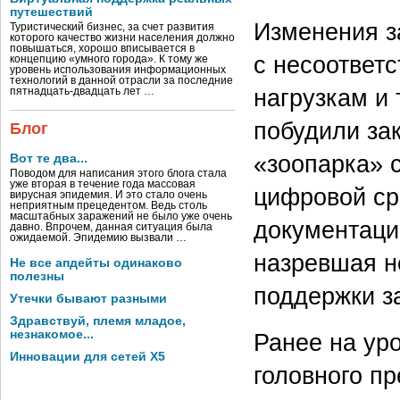
путешествий
Изменения з
Туристический бизнес, за счет развития
которого качество жизни населения должно
повышаться, хорошо вписывается в
с несоответ
концепцию «умного города». К тому же
уровень использования информационных
технологий в данной отрасли за последние
нагрузкам и
пятнадцать-двадцать лет …
побудили зак
Блог
«зоопарка» 
Вот те два...
Поводом для написания этого блога стала
уже вторая в течение года массовая
цифровой ср
вирусная эпидемия. И это стало очень
неприятным прецедентом. Ведь столь
масштабных заражений не было уже очень
документаци
давно. Впрочем, данная ситуация была
ожидаемой. Эпидемию вызвали …
назревшая н
Не все апдейты одинаково
полезны
поддержки з
Утечки бывают разными
Здравствуй, племя младое,
незнакомое...
Ранее на ур
Инновации для сетей X5
головного п