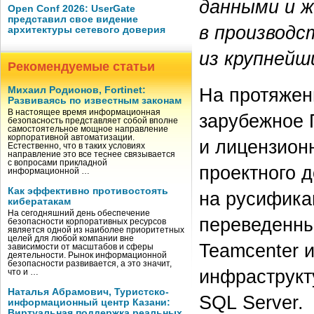
данными и ж
Open Conf 2026: UserGate
представил свое видение
в производс
архитектуры сетевого доверия
из крупнейш
Рекомендуемые статьи
На протяжен
Михаил Родионов, Fortinet:
Развиваясь по известным законам
В настоящее время информационная
зарубежное 
безопасность представляет собой вполне
самостоятельное мощное направление
корпоративной автоматизации.
и лицензион
Естественно, что в таких условиях
направление это все теснее связывается
с вопросами прикладной
проектного 
информационной …
Как эффективно противостоять
на русифика
кибератакам
На сегодняшний день обеспечение
переведенных
безопасности корпоративных ресурсов
является одной из наиболее приоритетных
целей для любой компании вне
Teamcenter и
зависимости от масштабов и сферы
деятельности. Рынок информационной
безопасности развивается, а это значит,
инфраструкт
что и …
Наталья Абрамович, Туристско-
SQL Server.
информационный центр Казани:
Виртуальная поддержка реальных