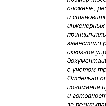
сложные, р
и становитс
инженерных 
принципиаль
заместило р
сквозное уп
документац
с учетом т
Отдельно от
понимание 
и готовнос
за результ