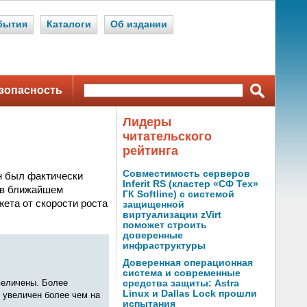
бытия
Каталоги
Об издании
зопасность
Лидеры
читательского
рейтинга
Совместимость серверов
он был фактически
Inferit RS (кластер «СФ Тех»
й в ближайшем
ГК Softline) с системой
ета от скорости роста
защищенной
виртуализации zVirt
поможет строить
доверенные
инфраструктуры
Доверенная операционная
система и современные
величены. Более
средства защиты: Astra
Linux и Dallas Lock прошли
 увеличен более чем на
испытания