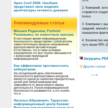
15%.
Open Conf 2026: UserGate
представил свое видение
2. Компаний, кот
архитектуры сетевого доверия
стараются создат
плохо.
Рекомендуемые статьи
3. Компании с вы
средний, малый и
Михаил Родионов, Fortinet:
показатели факти
Развиваясь по известным законам
В настоящее время информационная
4. Количество ко
безопасность представляет собой вполне
чуть выше 50% (2
самостоятельное мощное направление
корпоративной автоматизации.
Естественно, что в таких условиях
направление это все теснее связывается
с вопросами прикладной
Загрузить PD
информационной …
Как эффективно противостоять
Другие статьи
кибератакам
На сегодняшний день обеспечение
безопасности корпоративных ресурсов
является одной из наиболее приоритетных
целей для любой компании вне
зависимости от масштабов и сферы
деятельности. Рынок информационной
безопасности развивается, а это значит,
что и …
Наталья Абрамович, Туристско-
информационный центр Казани:
Виртуальная поддержка реальных