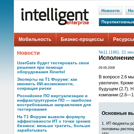
Новости
Но
Перспективные
Мобильность
Бизнес-процессы
Ресурсы
Новости
№11 (186), 21 ию
Исполнение
UserGate будет тестировать свои
решения при помощи
09.09.2008
оборудования Xinertel
В вопросе 2.6 м
Эксперты на Т1 Форуме: как
увеличен. Кроме
множить ИИ-возможности,
будущем (2.7). 
сокращая риски
компании (2.6—1.
Российское ПО виртуализации и
инфраструктурное ПО — наиболее
востребованные направления для
тестирования
Основные в
На Т1 Форуме вывели формулу
эффективности ИТ с точки зрения
1. ИТ-бюджеты ро
бизнеса: меньше тратить, больше
половины респонд
зарабатывать