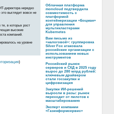
Облачная платформа
 ИТ-директора нередко
moncloud подтвердила
 это выглядит вовсе не
совместимость с
платформой
контейнеризации «Боцман»
для управления
те, в которых рост
мультикластерами
рующая высокие
Kubernetes
оста компаний.
Вам письмо из
«налоговой»: группировка
зировалось на уровне
Silver Fox атаковала
российские организации с
использованием новых
инструментов
вторизация
)
Российский рынок
серверов и СХД в 2025 году
вырос до 280 млрд рублей:
ключевым драйвером
стали госзакупки и
цифровизация
Закупки ИИ-решений
выросли в разы: рынок
переходит от пилотов к
масштабированию
Эксперт компании
«Газинформсервис»