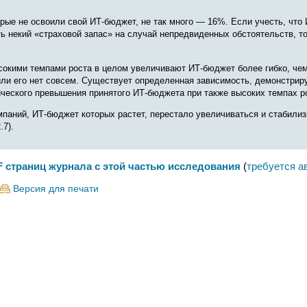
орые не освоили свой ИТ-бюджет, не так много — 16%. Если учесть, что
ь некий «страховой запас» на случай непредвиденных обстоятельств, то
сокими темпами роста в целом увеличивают ИТ-бюджет более гибко, чем 
ли его нет совсем. Существует определенная зависимость, демонстри­
ческого превышения принятого ИТ-бюджета при также высоких темпах р
мпаний, ИТ-бюджет которых растет, перестало увеличиваться и стабили
.7).
F страниц журнала с этой частью исследования
(
требуется а
Версия для печати