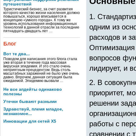
Основные
путешествий
Туристический бизнес, за счет развития
которого качество жизни населения должно
1. Стандарти
повышаться, хорошо вписывается в
концепцию «умного города». К тому же
уровень использования информационных
одним из осн
технологий в данной отрасли за последние
пятнадцать-двадцать лет …
расходов и за
Блог
Оптимизация 
Вот те два...
вопросов фун
Поводом для написания этого блога стала
уже вторая в течение года массовая
лидирует, и в
вирусная эпидемия. И это стало очень
неприятным прецедентом. Ведь столь
масштабных заражений не было уже очень
давно. Впрочем, данная ситуация была
2. В совокуп
ожидаемой. Эпидемию вызвали …
Не все апдейты одинаково
приоритет, мо
полезны
решении зада
Утечки бывают разными
Здравствуй, племя младое,
организацион
незнакомое...
Инновации для сетей X5
работы с пер
сравнении с 