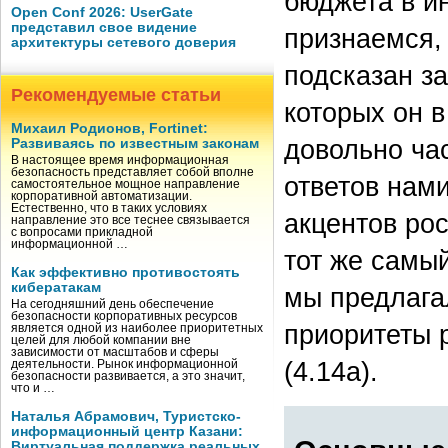
бюджета в и
Open Conf 2026: UserGate
представил свое видение
признаемся,
архитектуры сетевого доверия
подсказан з
Рекомендуемые статьи
которых он в
Михаил Родионов, Fortinet:
довольно час
Развиваясь по известным законам
В настоящее время информационная
безопасность представляет собой вполне
ответов нам
самостоятельное мощное направление
корпоративной автоматизации.
Естественно, что в таких условиях
акцентов рос
направление это все теснее связывается
с вопросами прикладной
информационной …
тот же самый
Как эффективно противостоять
кибератакам
мы предлага
На сегодняшний день обеспечение
безопасности корпоративных ресурсов
приоритеты 
является одной из наиболее приоритетных
целей для любой компании вне
зависимости от масштабов и сферы
(4.14а).
деятельности. Рынок информационной
безопасности развивается, а это значит,
что и …
Наталья Абрамович, Туристско-
информационный центр Казани:
Виртуальная поддержка реальных