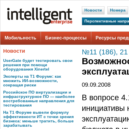
Новости
Номера
Перспективные напр
Мобильность
Бизнес-процессы
Ресурсы пред
Новости
№11 (186), 21
Возможнос
UserGate будет тестировать свои
решения при помощи
эксплуат
оборудования Xinertel
Эксперты на Т1 Форуме: как
множить ИИ-возможности,
09.09.2008
сокращая риски
Российское ПО виртуализации и
В вопросе 4
инфраструктурное ПО — наиболее
востребованные направления для
тестирования
инициативы 
На Т1 Форуме вывели формулу
эксплуатаци
эффективности ИТ с точки зрения
бизнеса: меньше тратить, больше
зарабатывать