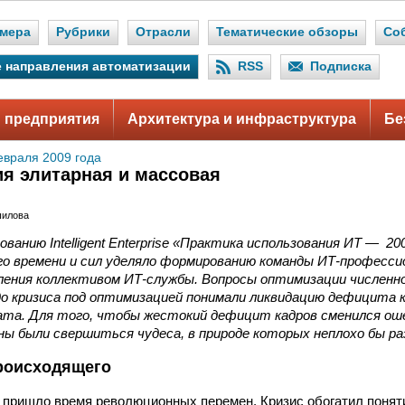
мера
Рубрики
Отрасли
Тематические обзоры
Со
 направления автоматизации
RSS
Подписка
 предприятия
Архитектура и инфраструктура
Бе
евраля 2009 года
я элитарная и массовая
шилова
ованию Intelligent Enterprise «Практика использования ИТ — 2
о времени и сил уделяло формированию команды ИТ‑профессио
ления коллективом ИТ‑службы. Вопросы оптимизации числен
до кризиса под оптимизацией понимали ликвидацию дефицита 
та. Для того, чтобы жестокий дефицит кадров сменился о
ны были свершиться чудеса, в природе которых неплохо бы р
роисходящего
 пришло время революционных перемен. Кризис обогатил понят