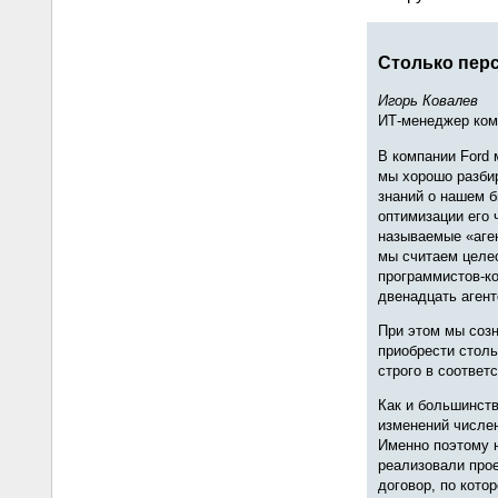
Столько перс
Игорь Ковалев
ИТ-менеджер ком
В компании Ford 
мы хорошо разбир
знаний о нашем 
оптимизации его 
называемые «аген
мы считаем целес
программистов‑к
двенадцать агент
При этом мы созн
приобрести столь
строго в соответ
Как и большинств
изменений числен
Именно поэтому н
реализовали прое
договор, по кото