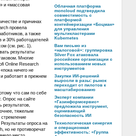
» и «массовая
Облачная платформа
moncloud подтвердила
совместимость с
платформой
ичестве и причинах
контейнеризации «Боцман»
earch провела
для управления
аботников, а также
мультикластерами
Kubernetes
в и 30% работодателей
м (см. рис. 1).
Вам письмо из
«налоговой»: группировка
ивать результаты
Silver Fox атаковала
таковом. Многие
российские организации с
i Online Research
использованием новых
инструментов
«пока ничего не
 и работает в прежнем
Закупки ИИ-решений
выросли в разы: рынок
переходит от пилотов к
масштабированию
отому что сам по себе
Эксперт компании
. Опрос на сайте
«Газинформсервис»
ь результатов,
предложила инструмент,
точнее, тяжелым
оценивающий
безопасность ИИ
 стремление
 Результаты опроса на
Технологическая синергия
и операционная
h, но не противоречат
эффективность: «Группа
имело место