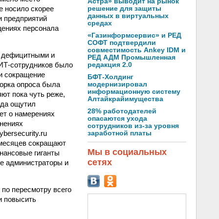
Астра» выводит на рынок
е носило скорее
решение для защиты
данных в виртуальных
ти предприятий
средах
ащениях персонала
«Газинформсервис» и РЕД
СОФТ подтвердили
совместимость Ankey IDM и
е дефицитными и
РЕД АДМ Промышленная
 ИТ‑сотрудников было
редакция 2.0
и сокращение
БФТ-Холдинг
борка опроса была
модернизировал
информационную систему
ют пока чуть реже,
Алтайкрайимущества
уда ощутил
28% работодателей
ет о намерениях
опасаются ухода
ьнениях
сотрудников из-за уровня
bersecurity.ru
заработной платы
 месяцев сокращают
Мы в социальных
нансовые гиганты
сетях
ые администраторы и
 по пересмотру всего
и повысить