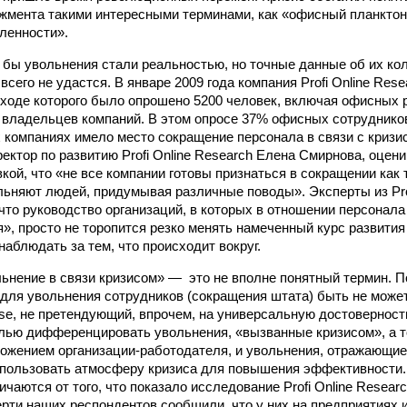
жмента такими интересными терминами, как «офисный планктон
ленности».
бы увольнения стали реальностью, но точные данные об их кол
всего не удастся. В январе 2009 года компания Profi Online Res
 ходе которого было опрошено 5200 человек, включая офисных р
 владельцев компаний. В этом опросе 37% офисных сотруднико
х компаниях имело место сокращение персонала в связи с кризисо
ректор по развитию Profi Online Research Елена Смирнова, оцен
кой, что «не все компании готовы признаться в сокращении как 
льняют людей, придумывая различные поводы». Эксперты из Prof
что руководство организаций, в которых в отношении персонала 
», просто не торопится резко менять намеченный курс развития
наблюдать за тем, что происходит вокруг.
ьнение в связи кризисом» — это не вполне понятный термин. П
 для увольнения сотрудников (сокращения штата) быть не может
rprise, не претендующий, впрочем, на универсальную достоверност
лью дифференцировать увольнения, «вызванные кризисом», а 
жением организации-работодателя, и увольнения, отражающие
пользовать атмосферу кризиса для повышения эффективности.
чаются от того, что показало исследование Profi Online Researc
ерти наших респондентов сообщили, что у них на предприятиях 