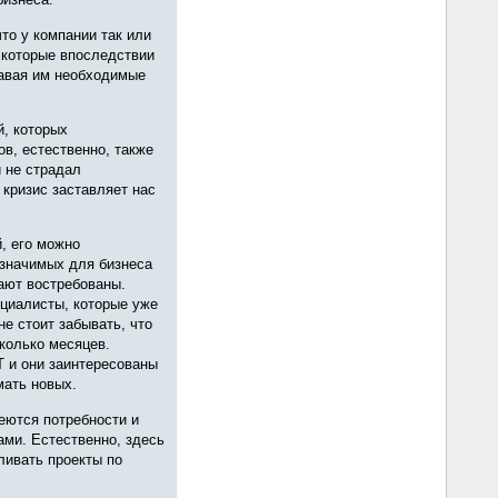
что у компании так или
 которые впоследствии
давая им необходимые
й, которых
ов, естественно, также
 не страдал
 кризис заставляет нас
й, его можно
 значимых для бизнеса
ают востребованы.
ециалисты, которые уже
не стоит забывать, что
колько месяцев.
Т и они заинтересованы
мать новых.
меются потребности и
ми. Естественно, здесь
ливать проекты по