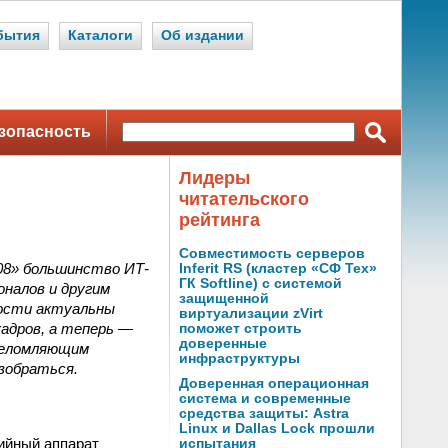
бытия
Каталоги
Об издании
зопасность
Лидеры
читательского
рейтинга
Совместимость серверов
008» большинство ИТ-
Inferit RS (кластер «СФ Тех»
ГК Softline) с системой
налов и другим
защищенной
ности актуальны
виртуализации zVirt
кадров, а теперь —
поможет строить
доверенные
шеломляющим
инфраструктуры
азобраться.
Доверенная операционная
система и современные
средства защиты: Astra
Linux и Dallas Lock прошли
ийный аппарат
испытания