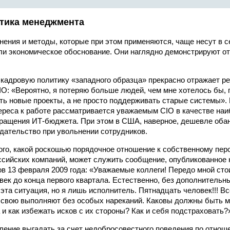
итика менеджмента
ения и методы, которые при этом применяются, чаще несут в 
ли экономическое обоснование. Они наглядно демонстрируют о
, кадровую политику «западного образца» прекрасно отражает р
IO: «Вероятно, я потеряю больше людей, чем мне хотелось бы,
ть новые проекты, а не просто поддерживать старые системы». 
ереса к работе рассматривается уважаемым CIO в качестве наи
ращения ИТ-бюджета. При этом в США, наверное, дешевле обан
дательство при увольнении сотрудников.
го, какой роскошью порядочное отношение к собственному пер
сийских компаний, может служить сообщение, опубликованное 
в 13 февраля 2009 года: «Уважаемые коллеги! Передо мной сто
век до конца первого квартала. Естественно, без дополнительн
эта ситуация, но я лишь исполнитель. Пятнадцать человек!!! Вс
 свою выполняют без особых нареканий. Каковы должны быть мо
и как избежать исков с их стороны? Как и себя подстраховать?
ление выгадать за счет недобросовестного поведения по отнош