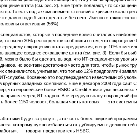
ращение штата (см. рис. 2). Еще треть полагают, что сокращени
ктер. То есть под аккомпанемент стенаний о кризисе около тре
 что давно надо было сделать и без него. Именно о таких сокр
половины ответивших (56%).
‑специалистов, которые в последнее время считались наиболе
, то около 30% респондентов сообщили о том, что сокращение
 среднему сокращению штата предприятия, и еще 10% отметил
вышающее среднее сокращение штата (см. рис. 3). Если бы вы
й, можно было бы сделать вывод, что ИТ‑специалистов увольня
дников, но все‑таки достаточно часто для того, чтобы рынок тр
их специалистов, учитывая, что только 12% предприятий заявля
ИТ‑службы. Косвенно это подтверждается известиями об увол
 крупных западных компаниях. Еще в декабре 2008 года сайт Cy
ер, что европейские банки HSBC и Credit Suisse уже несколько
ерь пришел черед ИТ‑кадров. В очередную волну сокращений фи
ь более 1150 человек, большая часть которых — это системн
работники будут затронуты, это часть более широкой программы
знеса, которому нужно избавиться от дублируемых должностей 
работы», — говорит представитель HSBC.