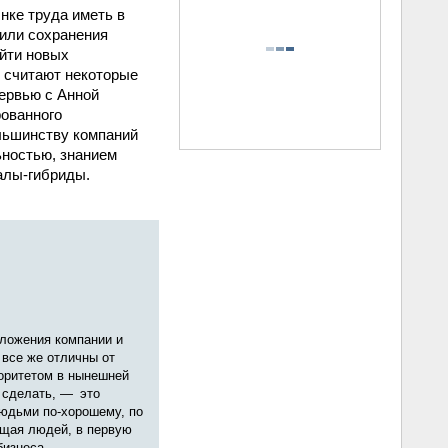
нке труда иметь в
 или сохранения
айти новых
к считают некоторые
ервью с Анной
рованного
льшинству компаний
ностью, знанием
алы-гибриды.
оложения компании и
 все же отличны от
иоритетом в нынешней
 сделать, — это
людьми по‑хорошему, по
ащая людей, в первую
бизнеса.