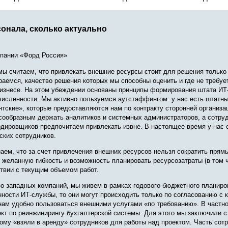
онала, сколько актуально
пании «Форд Россия»
мы считаем, что привлекать внешние ресурсы стоит для решения только 
аемся, качество решения которых мы способны оценить и где не требуе
бизнесе. На этом убеждении основаны принципы формирования штата ИТ
численности. Мы активно пользуемся аутстаффингом: у нас есть штатны
тские», которые предоставляются нам по контракту сторонней организа
ообразным держать аналитиков и системных администраторов, а сотруд
одировщиков предпочитаем привлекать извне. В настоящее время у нас 
ских сотрудников.
аем, что за счет привлечения внешних ресурсов нельзя сократить прям
 желанную гибкость и возможность планировать ресурсозатраты (в том 
ствии с текущим объемом работ.
о западных компаний, мы живем в рамках годового бюджетного планиро
ности ИТ‑службы, то они могут происходить только по согласованию с 
ам удобно пользоваться внешними услугами «по требованию». В частно
кт по реинжинирингу бухгалтерской системы. Для этого мы заключили 
рому «взяли в аренду» сотрудников для работы над проектом. Часть сот