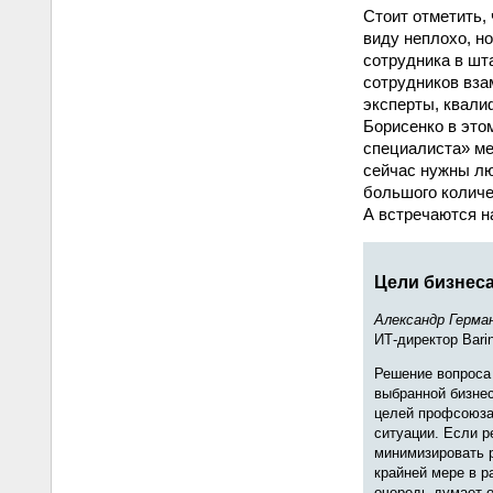
Стоит отметить,
виду неплохо, н
сотрудника в шт
сотрудников вза
эксперты, квали
Борисенко в это
специалиста» ме
сейчас нужны лю
большого количе
А встречаются н
Цели бизнес
Александр Герма
ИТ-директор Barin
Решение вопроса 
выбранной бизнес
целей профсоюза 
ситуации. Если 
минимизировать р
крайней мере в р
очередь думает о