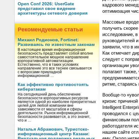
Open Conf 2026: UserGate
кадрового менед
представил свое видение
оптимизация чис
архитектуры сетевого доверия
Массовые вроде 
получить скорее 
Рекомендуемые статьи
исследование, в
Михаил Родионов, Fortinet:
руководителей и
Развиваясь по известным законам
заявили, что в и
В настоящее время информационная
Как отмечает ди
безопасность представляет собой вполне
самостоятельное мощное направление
следует с поправ
корпоративной автоматизации.
организации уво
Естественно, что в таких условиях
направление это все теснее связывается
полагают также, 
с вопросами прикладной
информационной …
предпринимается
ритме, стараясь 
Как эффективно противостоять
кибератакам
Вообще‑то «увол
На сегодняшний день обеспечение
безопасности корпоративных ресурсов
кризис причиной
является одной из наиболее приоритетных
целей для любой компании вне
Intelligent Ente
зависимости от масштабов и сферы
проводился с це
деятельности. Рынок информационной
безопасности развивается, а это значит,
финансовым поло
что и …
работодателя ис
Наталья Абрамович, Туристско-
нашем сайте отли
информационный центр Казани:
ему. Около четв
Виртуальная поддержка реальных