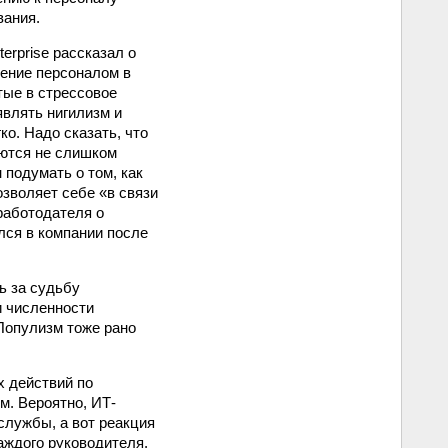
вания.
erprise рассказал о
ление персоналом в
тые в стрессовое
являть нигилизм и
о. Надо сказать, что
ются не слишком
подумать о том, как
озволяет себе «в связи
работодателя о
лся в компании после
ь за судьбу
и численности
 Популизм тоже рано
х действий по
м. Вероятно, ИТ-
службы, а вот реакция
аждого руководителя.