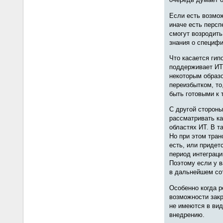
Если есть возмож
иначе есть персп
смогут возродить
знания о специфи
Что касается гип
поддерживает ИТ‑
некоторым образ
переизбытком, то
быть готовыми к 
С другой стороны
рассматривать ка
областях ИТ. В т
Но при этом тран
есть, или придет
период интеграци
Поэтому если у в
в дальнейшем сот
Особенно когда р
возможности зак
не имеются в вид
внедрению.