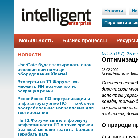
Новости
Но
Перспективные
Мобильность
Бизнес-процессы
Ресурсы
Новости
№2-3 (197), 25 ф
Оптимизаци
UserGate будет тестировать свои
решения при помощи
28.02.2009
Автор: Анастасия Тар
оборудования Xinertel
Эксперты на Т1 Форуме: как
Согласно исслед
множить ИИ-возможности,
директоров мног
сокращая риски
аспектам управ
Российское ПО виртуализации и
всегда, только 
инфраструктурное ПО — наиболее
сокращение шта
востребованные направления для
тестирования
изобилием, долж
На Т1 Форуме вывели формулу
О природе п
эффективности ИТ с точки зрения
бизнеса: меньше тратить, больше
зарабатывать
Для рынка труда