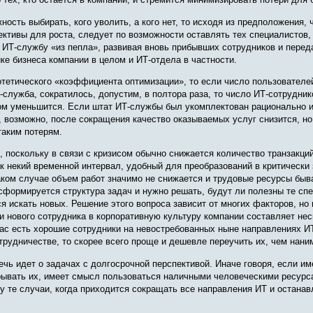
ность выбирать, кого уволить, а кого нет, то исходя из предположения, 
ективы для роста, следует по возможности оставлять тех специалистов,
 ИТ‑службу «из пепла», развивая вновь прибывших сотрудников и пере
ке бизнеса компании в целом и ИТ-отдела в частности.
отетического «коэффициента оптимизации», то если число пользователе
служба, сократилось, допустим, в полтора раза, то число ИТ‑сотрудник
ом уменьшится. Если штат ИТ‑службы был укомплектован рационально и
, возможно, после сокращения качество оказываемых услуг снизится, но
таким потерям.
, поскольку в связи с кризисом обычно снижается количество транзакци
к некий временной интервал, удобный для преобразований в критически
аком случае объем работ значимо не снижается и трудовые ресурсы быв
сформируется структура задач и нужно решать, будут ли полезны те сп
ся искать новых. Решение этого вопроса зависит от многих факторов, но 
и нового сотрудника в корпоративную культуру компании составляет нес
ас есть хорошие сотрудники на невостребованных ныне направлениях И
рудничестве, то скорее всего проще и дешевле переучить их, чем нани
ечь идет о задачах с долгосрочной перспективой. Иначе говоря, если и
рывать их, имеет смысл пользоваться наличными человеческими ресурса
у те случаи, когда приходится сокращать все направления ИТ и останав