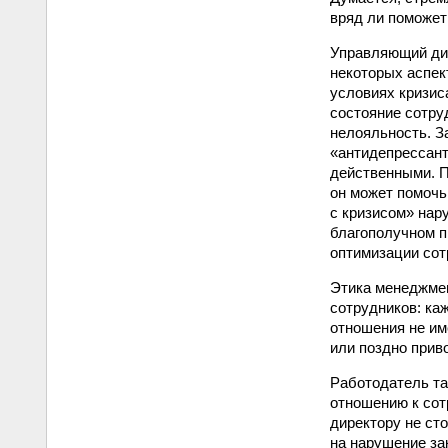
вряд ли поможет
Управляющий дир
некоторых аспек
условиях кризис
состояние сотру
нелояльность. З
«антидепрессан
действенными. П
он может помочь
с кризисом» нар
благополучном п
оптимизации сот
Этика менеджмен
сотрудников: ка
отношения не им
или поздно прив
Работодатель та
отношению к сот
директору не ст
на нарушение за