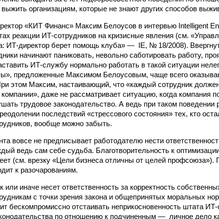
 выжить организациям, которые не знают других способов выжи
ектор «КИТ Финанс» Максим Белоусов в интервью Intelligent Ent
тах реакции ИТ‑сотрудников на кризисные явления (см. «Управ
а: ИТ-директор берет помощь клуба» — IE, № 18/2008). Ввергну
дники начинают паниковать, невольно саботировать работу, про
аставить ИТ‑службу нормально работать в такой ситуации нелегк
ты», предложенные Максимом Белоусовым, чаще всего оказыва
ри этом Максим, настаивающий, что «каждый сотрудник должен 
 компании», даже не рассматривает ситуацию, когда компания п
ушать трудовое законодательство. А ведь при таком поведении 
реодолении последствий «стрессового состояния» тех, кто оста
рудников, вообще можно забыть.
та вовсе не предписывает работодателю нести ответственност
ждый ведь сам себе судьба. Благотворительность к оптимизаци
еет (см. врезку «Цели бизнеса отличны от целей профсоюза»).
одит к разочарованиям.
к или иначе несет ответственность за корректность собственны
рудникам с точки зрения закона и общепринятых моральных нор
оит бескомпромиссно отстаивать неприкосновенность штата ИТ‑
конодательства по отношению к подчиненным — личное дело к