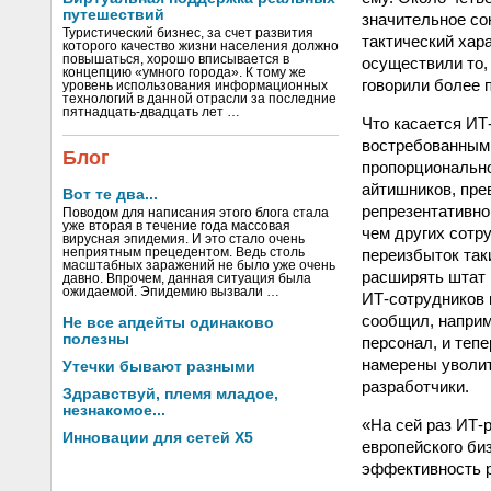
путешествий
значительное сок
Туристический бизнес, за счет развития
тактический хара
которого качество жизни населения должно
повышаться, хорошо вписывается в
осуществили то,
концепцию «умного города». К тому же
говорили более 
уровень использования информационных
технологий в данной отрасли за последние
пятнадцать-двадцать лет …
Что касается ИТ
востребованными
Блог
пропорционально
айтишников, пре
Вот те два...
репрезентативно
Поводом для написания этого блога стала
уже вторая в течение года массовая
чем других сотру
вирусная эпидемия. И это стало очень
переизбыток так
неприятным прецедентом. Ведь столь
масштабных заражений не было уже очень
расширять штат 
давно. Впрочем, данная ситуация была
ожидаемой. Эпидемию вызвали …
ИТ‑сотрудников в
сообщил, наприм
Не все апдейты одинаково
полезны
персонал, и теп
намерены уволит
Утечки бывают разными
разработчики.
Здравствуй, племя младое,
незнакомое...
«На сей раз ИТ-
Инновации для сетей X5
европейского би
эффективность 