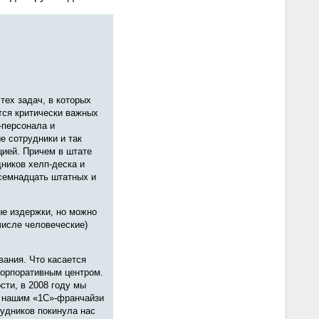
тех задач, в которых
тся критически важных
-персонала и
е сотрудники и так
цией. Причем в штате
ников хелп‑деска и
семнадцать штатных и
ые издержки, но можно
числе человеческие)
вания. Что касается
корпоративным центром.
сти, в 2008 году мы
с нашим «1С»-франчайзи
рудников покинула нас