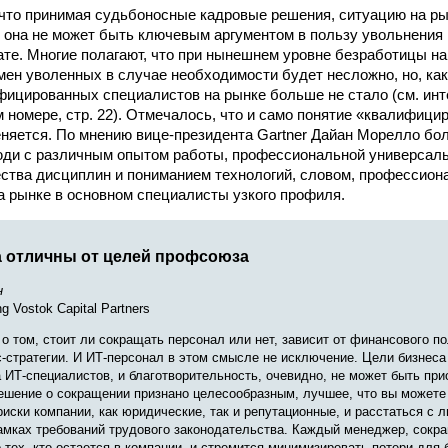
 что принимая судьбоносные кадровые решения, ситуацию на ры
о она не может быть ключевым аргументом в пользу увольнения
ате. Многие полагают, что при нынешнем уровне безработицы н
мен уволенных в случае необходимости будет несложно, но, ка
фицированных специалистов на рынке больше не стало (см. инт
м номере, стр. 22). Отмечалось, что и само понятие «квалифици
няется. По мнению вице-президента Gartner Дайан Морелло бо
ди с различным опытом работы, профессиональной универсаль
ства дисциплин и пониманием технологий, словом, профессион
а рынке в основном специалисты узкого профиля.
а отличны от целей профсоюза
н
g Vostok Capital Partners
о том, стоит ли сокращать персонал или нет, зависит от финансового п
‑стратегии. И ИТ-персонал в этом смысле не исключение. Цели бизнеса
ИТ‑специалистов, и благотворительность, очевидно, не может быть пр
решение о сокращении признано целесообразным, лучшее, что вы можете
иски компании, как юридические, так и репутационные, и расстаться с 
амках требований трудового законодательства. Каждый менеджер, сокр
 тех, кто остается в компании, и стремится минимизировать потери для 