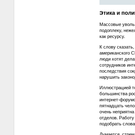
Этика и пол
Массовые увольн
подоплеку, неже
как ресурсу.
К слову сказать
американского C
люди хотят дела
сотрудников инт
последствия сок
нарушить законо
Иллюстрацией то
большинства рос
интернет-форумо
пятнадцать чело
очень неприятна 
отделов. Работу
подобрать слова 
Думается, стрем