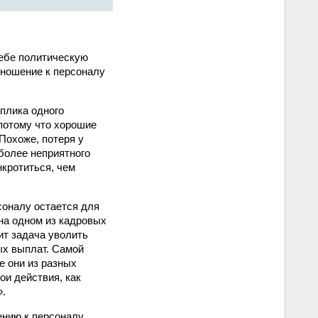
себе политическую
тношение к персоналу
еплика одного
 потому что хорошие
Похоже, потеря у
более неприятного
кротиться, чем
соналу остается для
на одном из кадровых
ит задача уволить
ых выплат. Самой
е они из разных
и действия, как
».
ению к персоналу