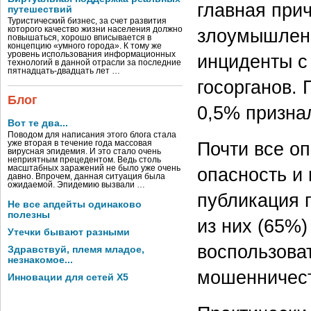
главная при
путешествий
Туристический бизнес, за счет развития
которого качество жизни населения должно
злоумышленн
повышаться, хорошо вписывается в
концепцию «умного города». К тому же
уровень использования информационных
инциденты с
технологий в данной отрасли за последние
пятнадцать-двадцать лет …
госорганов. 
Блог
0,5% призна
Вот те два...
Поводом для написания этого блога стала
Почти все о
уже вторая в течение года массовая
вирусная эпидемия. И это стало очень
неприятным прецедентом. Ведь столь
масштабных заражений не было уже очень
опасность и
давно. Впрочем, данная ситуация была
ожидаемой. Эпидемию вызвали …
публикация 
Не все апдейты одинаково
полезны
из них (65%)
Утечки бывают разными
воспользова
Здравствуй, племя младое,
незнакомое...
мошенничест
Инновации для сетей X5