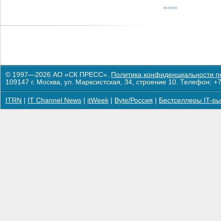
© 1997—2026 АО «СК ПРЕСС».
Политика конфиденциальности п
109147 г. Москва, ул. Марксистская, 34, строение 10. Телефон: +7
ITRN
|
IT Channel News
|
itWeek
|
Byte/Россия
|
Бестселлеры IT-ры