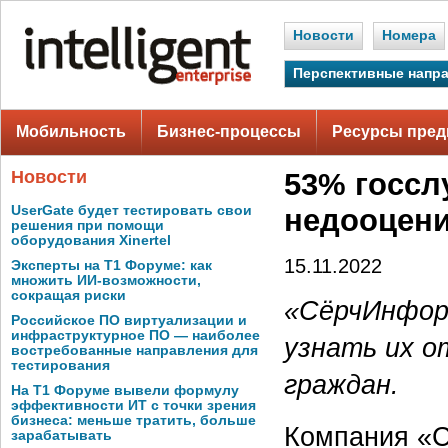
Новости
Номера
Перспективные напр
Мобильность
Бизнес-процессы
Ресурсы пред
Новости
53% госсл
UserGate будет тестировать свои
недооцени
решения при помощи
оборудования Xinertel
15.11.2022
Эксперты на Т1 Форуме: как
множить ИИ-возможности,
сокращая риски
«СёрчИнформ
Российское ПО виртуализации и
инфраструктурное ПО — наиболее
узнать их 
востребованные направления для
тестирования
граждан.
На Т1 Форуме вывели формулу
эффективности ИТ с точки зрения
бизнеса: меньше тратить, больше
Компания «
зарабатывать