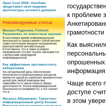
Open Conf 2026: UserGate
государстве
представил свое видение
архитектуры сетевого доверия
к проблеме 
Анкетирован
Рекомендуемые статьи
Михаил Родионов, Fortinet:
грамотности
Развиваясь по известным законам
В настоящее время информационная
безопасность представляет собой вполне
Как выяснил
самостоятельное мощное направление
корпоративной автоматизации.
Естественно, что в таких условиях
персональны
направление это все теснее связывается
с вопросами прикладной
информационной …
опрошенных.
Как эффективно противостоять
кибератакам
информация 
На сегодняшний день обеспечение
безопасности корпоративных ресурсов
является одной из наиболее приоритетных
целей для любой компании вне
Чаще всего 
зависимости от масштабов и сферы
деятельности. Рынок информационной
безопасности развивается, а это значит,
доступе счи
что и …
Наталья Абрамович, Туристско-
в этом увер
информационный центр Казани:
Виртуальная поддержка реальных