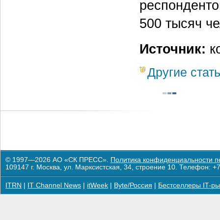
респонденто
500 тысяч че
Источник:
к
Другие стат
© 1997—2026 АО «СК ПРЕСС».
Политика конфиденциальности п
109147 г. Москва, ул. Марксистская, 34, строение 10. Телефон: +7
ITRN
|
IT Channel News
|
itWeek
|
Byte/Россия
|
Бестселлеры IT-ры