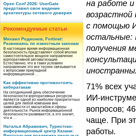
на работе и
Open Conf 2026: UserGate
представил свое видение
возрастной
архитектуры сетевого доверия
с помощью И
Рекомендуемые статьи
остальные: 
Михаил Родионов, Fortinet:
Развиваясь по известным законам
получения м
В настоящее время информационная
безопасность представляет собой вполне
самостоятельное мощное направление
консультаци
корпоративной автоматизации.
Естественно, что в таких условиях
направление это все теснее связывается
иностранных
с вопросами прикладной
информационной …
Как эффективно противостоять
71% всех уч
кибератакам
На сегодняшний день обеспечение
ИИ-инструме
безопасности корпоративных ресурсов
является одной из наиболее приоритетных
целей для любой компании вне
вопросов; 4
зависимости от масштабов и сферы
деятельности. Рынок информационной
безопасности развивается, а это значит,
чаще. При э
что и …
Наталья Абрамович, Туристско-
работы.
информационный центр Казани:
Виртуальная поддержка реальных