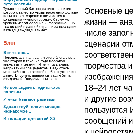
путешествий
Основные це
Туристический бизнес, за счет развития
которого качество жизни населения должно
повышаться, хорошо вписывается в
жизни — анал
концепцию «умного города». К тому же
уровень использования информационных
технологий в данной отрасли за последние
числе запол
пятнадцать-двадцать лет …
сценарии от
Блог
соответстве
Вот те два...
Поводом для написания этого блога стала
уже вторая в течение года массовая
творчества и
вирусная эпидемия. И это стало очень
неприятным прецедентом. Ведь столь
масштабных заражений не было уже очень
изображения
давно. Впрочем, данная ситуация была
ожидаемой. Эпидемию вызвали …
18–24
лет ча
Не все апдейты одинаково
полезны
и другие во
Утечки бывают разными
Здравствуй, племя младое,
пользуются 
незнакомое...
сообщений и
Инновации для сетей X5
к нейросетя