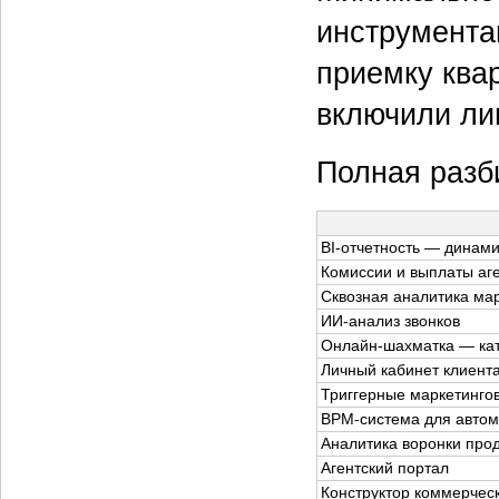
инструмента
приемку ква
включили ли
Полная разб
BI-отчетность — динам
Комиссии и выплаты аг
Сквозная аналитика ма
ИИ-анализ звонков
Онлайн-шахматка — кат
Личный кабинет клиент
Триггерные маркетинго
BPM-система для автом
Аналитика воронки про
Агентский портал
Конструктор коммерчес