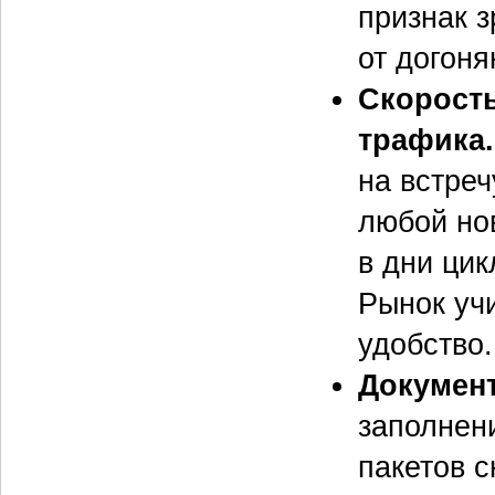
признак з
от догон
Скорость
трафика.
на встре
любой но
в дни цик
Рынок учи
удобство.
Докумен
заполнен
пакетов 