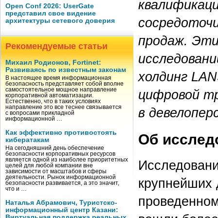
квалификаци
Open Conf 2026: UserGate
представил свое видение
сосредоточи
архитектуры сетевого доверия
продаж. Эти
Рекомендуемые статьи
исследовани
Михаил Родионов, Fortinet:
Развиваясь по известным законам
холдинг LAN
В настоящее время информационная
безопасность представляет собой вполне
самостоятельное мощное направление
цифровой т
корпоративной автоматизации.
Естественно, что в таких условиях
направление это все теснее связывается
в девелопер
с вопросами прикладной
информационной …
Как эффективно противостоять
Об исслед
кибератакам
На сегодняшний день обеспечение
безопасности корпоративных ресурсов
является одной из наиболее приоритетных
Исследовани
целей для любой компании вне
зависимости от масштабов и сферы
деятельности. Рынок информационной
крупнейших 
безопасности развивается, а это значит,
что и …
проведенном 
Наталья Абрамович, Туристско-
информационный центр Казани:
Виртуальная поддержка реальных