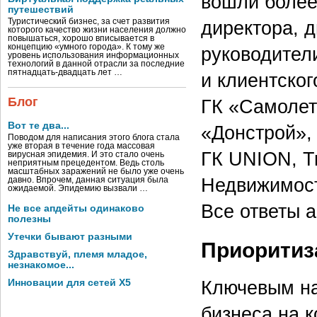
вошли более
путешествий
Туристический бизнес, за счет развития
директора, д
которого качество жизни населения должно
повышаться, хорошо вписывается в
концепцию «умного города». К тому же
руководител
уровень использования информационных
технологий в данной отрасли за последние
пятнадцать-двадцать лет …
и клиентско
Блог
ГК «Самолет»
Вот те два...
«Донстрой», 
Поводом для написания этого блога стала
уже вторая в течение года массовая
ГК UNION, T
вирусная эпидемия. И это стало очень
неприятным прецедентом. Ведь столь
масштабных заражений не было уже очень
Недвижимост
давно. Впрочем, данная ситуация была
ожидаемой. Эпидемию вызвали …
Все ответы 
Не все апдейты одинаково
полезны
Утечки бывают разными
Приоритиз
Здравствуй, племя младое,
незнакомое...
Ключевым на
Инновации для сетей X5
бизнеса на 