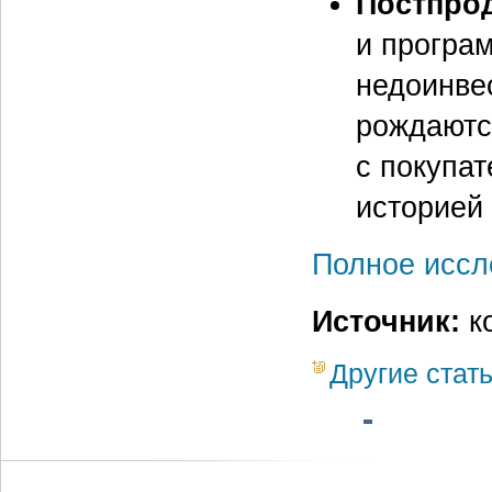
Постпрод
и програ
недоинве
рождаютс
с покупат
историей
Полное иссл
Источник:
к
Другие стат