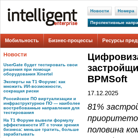
Новости
Номера
Перспективные напр
Мобильность
Бизнес-процессы
Ресурсы пред
Новости
Цифровиза
UserGate будет тестировать свои
застройщи
решения при помощи
оборудования Xinertel
BPMSoft
Эксперты на Т1 Форуме: как
множить ИИ-возможности,
сокращая риски
17.12.2025
Российское ПО виртуализации и
инфраструктурное ПО — наиболее
81% застро
востребованные направления для
тестирования
приоритетом
На Т1 Форуме вывели формулу
эффективности ИТ с точки зрения
половина ко
бизнеса: меньше тратить, больше
зарабатывать