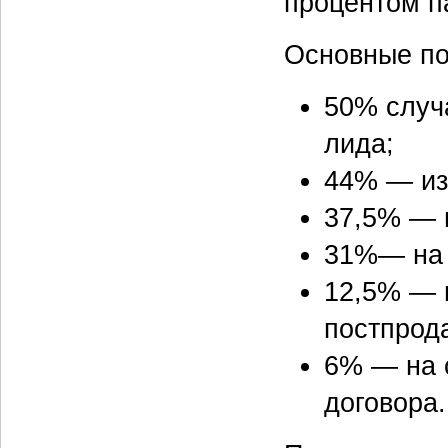
процентом па
Основные по
50% случ
лида;
44% — из-
37,5% — 
31%— на 
12,5% — 
постпрод
6% — на 
договора.