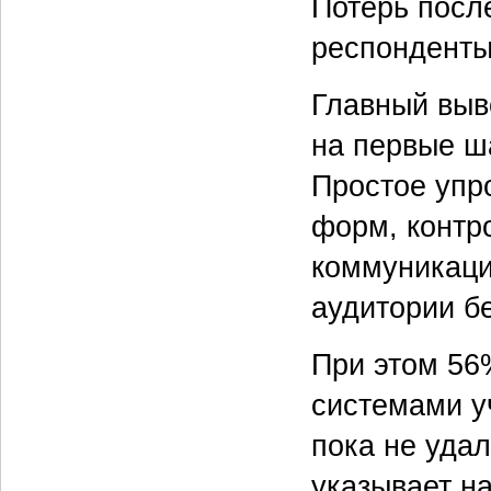
Потерь посл
респонденты
Главный выв
на первые ш
Простое упр
форм, контро
коммуникаци
аудитории бе
При этом 56
системами уч
пока не уда
указывает н