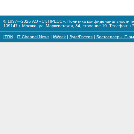
© 1997—2026 АО «СК ПРЕСС».
Политика конфиденциальности п
109147 г. Москва, ул. Марксистская, 34, строение 10. Телефон: +7
ITRN
|
IT Channel News
|
itWeek
|
Byte/Россия
|
Бестселлеры IT-ры