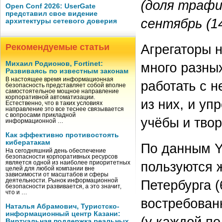
(доля трафи
Open Conf 2026: UserGate
представил свое видение
сентябрь (1
архитектуры сетевого доверия
Агрегаторы 
Рекомендуемые статьи
Михаил Родионов, Fortinet:
много разны
Развиваясь по известным законам
В настоящее время информационная
работать с н
безопасность представляет собой вполне
самостоятельное мощное направление
корпоративной автоматизации.
из них, и уп
Естественно, что в таких условиях
направление это все теснее связывается
с вопросами прикладной
учёбы и твор
информационной …
Как эффективно противостоять
кибератакам
По данным Yo
На сегодняшний день обеспечение
безопасности корпоративных ресурсов
пользуются 
является одной из наиболее приоритетных
целей для любой компании вне
зависимости от масштабов и сферы
деятельности. Рынок информационной
Петербурга 
безопасности развивается, а это значит,
что и …
востребованн
Наталья Абрамович, Туристско-
информационный центр Казани:
(у каждой по
Виртуальная поддержка реальных