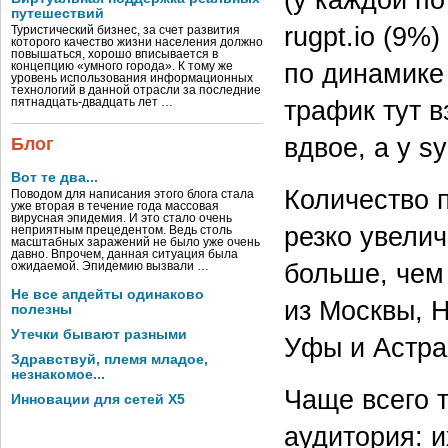
путешествий
rugpt.io (9%
Туристический бизнес, за счет развития
которого качество жизни населения должно
повышаться, хорошо вписывается в
по динамике 
концепцию «умного города». К тому же
уровень использования информационных
технологий в данной отрасли за последние
трафик тут в
пятнадцать-двадцать лет …
вдвое, а у s
Блог
Вот те два...
Количество 
Поводом для написания этого блога стала
уже вторая в течение года массовая
вирусная эпидемия. И это стало очень
резко увели
неприятным прецедентом. Ведь столь
масштабных заражений не было уже очень
давно. Впрочем, данная ситуация была
больше, чем
ожидаемой. Эпидемию вызвали …
Не все апдейты одинаково
из Москвы, Н
полезны
Утечки бывают разными
Уфы и Астра
Здравствуй, племя младое,
незнакомое...
Чаще всего 
Инновации для сетей X5
аудитория: 