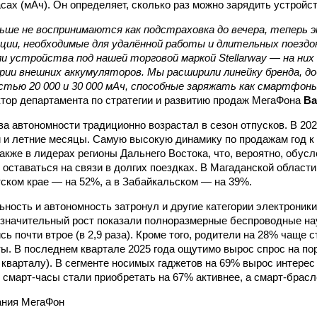
сах (мАч). Он определяет, сколько раз можно зарядить устройст
ьше не воспринимаются как подстраховка до вечера, теперь 
ии, необходимые для удалённой работы и длительных поездок
ли устройства под нашей торговой маркой Stellarway — на ни
рии внешних аккумуляторов. Мы расширили линейку бренда, д
стью 20 000 и 30 000 мАч, способные заряжать как смартфоны
тор департамента по стратегии и развитию продаж МегаФона
Ва
ва автономности традиционно возрастал в сезон отпусков. В 202
 и летние месяцы. Самую высокую динамику по продажам год к 
также в лидерах регионы Дальнего Востока, что, вероятно, обус
оставаться на связи в долгих поездках. В Магаданской област
тском крае — на 52%, а в Забайкальском — на 39%.
ьность и автономность затронул и другие категории электроник
 значительный рост показали полноразмерные беспроводные н
сь почти втрое (в 2,9 раза). Кроме того, родители на 28% чаще 
ы. В последнем квартале 2025 года ощутимо вырос спрос на по
 кварталу). В сегменте носимых гаджетов на 69% вырос интерес
, смарт-часы стали приобретать на 67% активнее, а смарт-брас
ния МегаФон