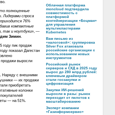
во.
Облачная платформа
moncloud подтвердила
это полноценные
совместимость с
. Лидерами спроса
платформой
х приходится 76%
контейнеризации «Боцман»
для управления
обавив компактные
мультикластерами
, так и ноутбуки»
, —
Kubernetes
дим Зимин
.
Вам письмо из
«налоговой»: группировка
5 году пик продаж
Silver Fox атаковала
году показал Дагестан
российские организации с
использованием новых
ловлено
инструментов
и продажи выросли
Российский рынок
серверов и СХД в 2025 году
вырос до 280 млрд рублей:
и. Наряду с внешними
ключевым драйвером
аушники — их продажи
стали госзакупки и
цифровизация
стали приобретать
ртативные колонки
Закупки ИИ-решений
выросли в разы: рынок
 покупателей
переходит от пилотов к
леты — на 51%.
масштабированию
Эксперт компании
«Газинформсервис»