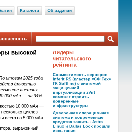
бытия
Каталоги
Об издании
зопасность
торы высокой
Лидеры
читательского
рейтинга
Совместимость серверов
По итогам 2025 года
Inferit RS (кластер «СФ Тех»
тройств ёмкостью
ГК Softline) с системой
защищенной
 сегменте внешних
виртуализации zVirt
40 000 мАч — на 34%.
поможет строить
доверенные
костью 10 000 мАч —
инфраструктуры
 несколько циклов
Доверенная операционная
и всего на 5 000 мАч.
система и современные
средства защиты: Astra
Linux и Dallas Lock прошли
ятора, выраженный
испытания