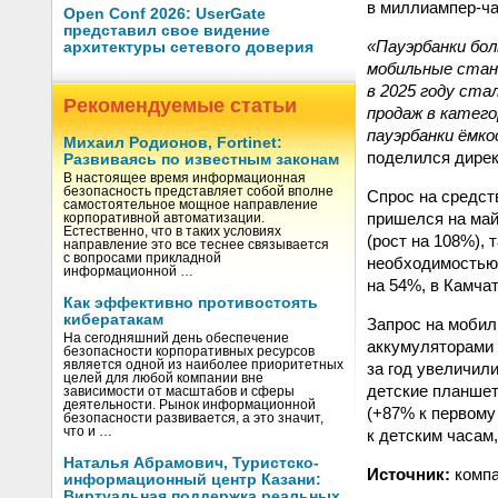
в миллиампер-ча
Open Conf 2026: UserGate
представил свое видение
«Пауэрбанки бол
архитектуры сетевого доверия
мобильные станц
в 2025 году ста
Рекомендуемые статьи
продаж в катего
пауэрбанки ёмко
Михаил Родионов, Fortinet:
поделился дирек
Развиваясь по известным законам
В настоящее время информационная
безопасность представляет собой вполне
Спрос на средст
самостоятельное мощное направление
пришелся на май
корпоративной автоматизации.
Естественно, что в таких условиях
(рост на 108%), 
направление это все теснее связывается
с вопросами прикладной
необходимостью 
информационной …
на 54%, в Камча
Как эффективно противостоять
кибератакам
Запрос на мобил
На сегодняшний день обеспечение
аккумуляторами
безопасности корпоративных ресурсов
является одной из наиболее приоритетных
за год увеличили
целей для любой компании вне
детские планшет
зависимости от масштабов и сферы
деятельности. Рынок информационной
(+87% к первому
безопасности развивается, а это значит,
что и …
к детским часам
Наталья Абрамович, Туристско-
Источник:
компа
информационный центр Казани:
Виртуальная поддержка реальных