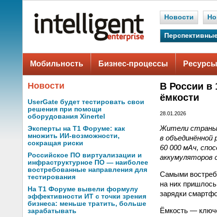
Новости
Но
Перспективные
Мобильность
Бизнес-процессы
Ресурсы
Новости
В России в
ёмкости
UserGate будет тестировать свои
решения при помощи
28.01.2026
оборудования Xinertel
Жители страны 
Эксперты на Т1 Форуме: как
множить ИИ-возможности,
в объединённой
сокращая риски
60 000 мАч, спо
Российское ПО виртуализации и
аккумуляторов с
инфраструктурное ПО — наиболее
востребованные направления для
Самыми востреб
тестирования
на них пришлось
На Т1 Форуме вывели формулу
зарядки смартфо
эффективности ИТ с точки зрения
бизнеса: меньше тратить, больше
Ёмкость — ключе
зарабатывать