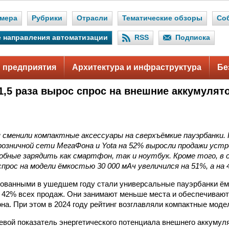
мера
Рубрики
Отрасли
Тематические обзоры
Со
 направления автоматизации
RSS
Подписка
 предприятия
Архитектура и инфраструктура
Бе
 1,5 раза вырос спрос на внешние аккумуля
сменили компактные аксессуары на сверхъёмкие пауэрбанки. 
 розничной сети МегаФона и Yota на 52% выросли продажи ус
собные зарядить как смартфон, так и ноутбук. Кроме того, в
прос на модели ёмкостью 30 000 мАч увеличился на 51%, а на 
ованными в ушедшем году стали универсальные пауэрбанки ём
 42% всех продаж. Они занимают меньше места и обеспечивают
на. При этом в 2024 году рейтинг возглавляли компактные модел
вой показатель энергетического потенциала внешнего аккумул