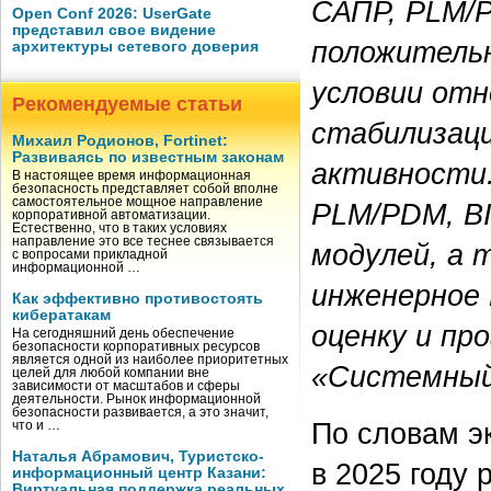
САПР, PLM/
Open Conf 2026: UserGate
представил свое видение
положительн
архитектуры сетевого доверия
условии отн
Рекомендуемые статьи
стабилизаци
Михаил Родионов, Fortinet:
Развиваясь по известным законам
активности
В настоящее время информационная
безопасность представляет собой вполне
самостоятельное мощное направление
PLM/PDM, BI
корпоративной автоматизации.
Естественно, что в таких условиях
направление это все теснее связывается
модулей, а 
с вопросами прикладной
информационной …
инженерное 
Как эффективно противостоять
кибератакам
оценку и пр
На сегодняшний день обеспечение
безопасности корпоративных ресурсов
является одной из наиболее приоритетных
«Системный
целей для любой компании вне
зависимости от масштабов и сферы
деятельности. Рынок информационной
безопасности развивается, а это значит,
По словам э
что и …
Наталья Абрамович, Туристско-
в 2025 году
информационный центр Казани:
Виртуальная поддержка реальных