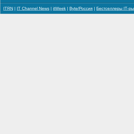
ITRN
|
IT Channel News
|
itWeek
|
Byte/Россия
|
Бестселлеры IT-ры