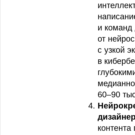
интеллек
написани
и команд 
от нейро
с узкой э
в киберб
глубоким
медианно
60–90 тыс
Нейрокре
дизайнер
контента 