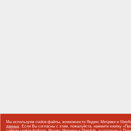
Мы используем cookie-файлы, возможности Яндекс.Метрики и SberA
данных
. Если Вы согласны с этим, пожалуйста, нажмите кнопку «П
сайтом cookie-файлов, Яндекс.Метрики и SberAds, и согласны с
Поли