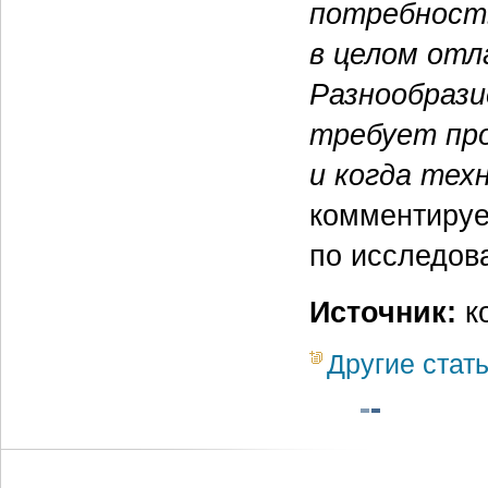
потребност
в целом отл
Разнообраз
требует про
и когда тех
комментиру
по исследова
Источник:
к
Другие стат