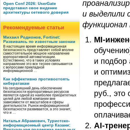
проанализир
Open Conf 2026: UserGate
представил свое видение
и выделили 
архитектуры сетевого доверия
функционал 
Рекомендуемые статьи
Михаил Родионов, Fortinet:
MI-инжен
Развиваясь по известным законам
В настоящее время информационная
обучению
безопасность представляет собой вполне
самостоятельное мощное направление
корпоративной автоматизации.
и подбор 
Естественно, что в таких условиях
направление это все теснее связывается
с вопросами прикладной
и оптими
информационной …
Как эффективно противостоять
предлага
кибератакам
На сегодняшний день обеспечение
руб., эт
безопасности корпоративных ресурсов
является одной из наиболее приоритетных
целей для любой компании вне
профессий
зависимости от масштабов и сферы
деятельности. Рынок информационной
безопасности развивается, а это значит,
оплачива
что и …
Наталья Абрамович, Туристско-
AI-трене
информационный центр Казани:
Виртуальная поддержка реальных