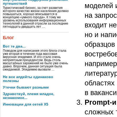
путешествий
моделей и
Туристический бизнес, за счет развития
которого качество жизни населения должно
на запро
повышаться, хорошо вписывается в
концепцию «умного города». К тому же
уровень использования информационных
входит не
технологий в данной отрасли за последние
пятнадцать-двадцать лет …
но и нап
Блог
образцов 
Вот те два...
Поводом для написания этого блога стала
востребов
уже вторая в течение года массовая
вирусная эпидемия. И это стало очень
неприятным прецедентом. Ведь столь
например
масштабных заражений не было уже очень
давно. Впрочем, данная ситуация была
ожидаемой. Эпидемию вызвали …
литерату
Не все апдейты одинаково
полезны
областях
Утечки бывают разными
в ваканси
Здравствуй, племя младое,
незнакомое...
Prompt-
Инновации для сетей X5
сложных 