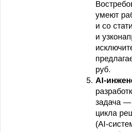
Востребо
умеют ра
и со ста
и узкона
исключит
предлага
руб.
AI-инжен
разработ
задача —
цикла реш
(AI-систе