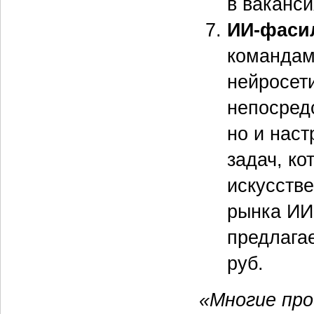
в ваканс
ИИ-фаси
командам
нейросети
непосред
но и нас
задач, к
искусстве
рынка ИИ
предлага
руб.
«Многие про