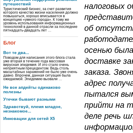
налоговых о
путешествий
Туристический бизнес, за счет развития
которого качество жизни населения должно
представите
повышаться, хорошо вписывается в
концепцию «умного города». К тому же
уровень использования информационных
об отсутств
технологий в данной отрасли за последние
пятнадцать-двадцать лет …
работодател
Блог
осенью была
Вот те два...
Поводом для написания этого блога стала
доставке за
уже вторая в течение года массовая
вирусная эпидемия. И это стало очень
неприятным прецедентом. Ведь столь
заказа. Зво
масштабных заражений не было уже очень
давно. Впрочем, данная ситуация была
ожидаемой. Эпидемию вызвали …
адрес получ
Не все апдейты одинаково
пытался вым
полезны
Утечки бывают разными
прийти на 
Здравствуй, племя младое,
незнакомое...
деле речь ш
Инновации для сетей X5
информацион