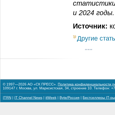
статистики 
и 2024 годы.
Источник:
к
Другие стат
© 1997—2026 АО «СК ПРЕСС».
Политика конфиденциальности п
109147 г. Москва, ул. Марксистская, 34, строение 10. Телефон: +7
ITRN
|
IT Channel News
|
itWeek
|
Byte/Россия
|
Бестселлеры IT-ры