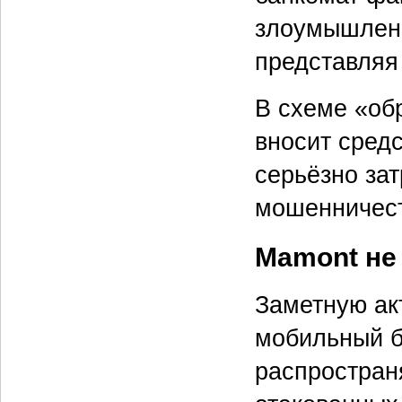
злоумышленн
представляя
В схеме «об
вносит сред
серьёзно за
мошенничест
Mamont не
Заметную ак
мобильный б
распростран