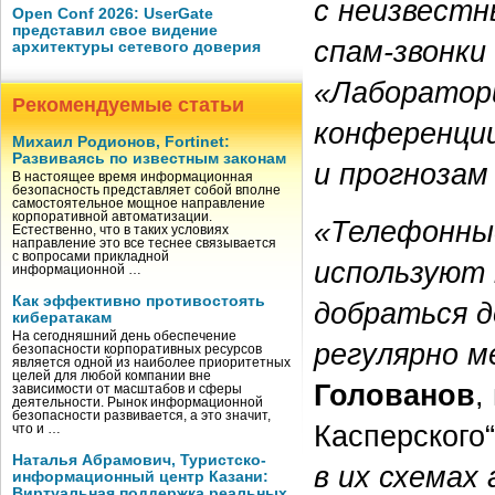
с неизвестн
Open Conf 2026: UserGate
представил свое видение
спам-звонки
архитектуры сетевого доверия
«Лаборатори
Рекомендуемые статьи
конференции
Михаил Родионов, Fortinet:
Развиваясь по известным законам
и прогнозам
В настоящее время информационная
безопасность представляет собой вполне
самостоятельное мощное направление
корпоративной автоматизации.
«Телефонны
Естественно, что в таких условиях
направление это все теснее связывается
с вопросами прикладной
используют
информационной …
Как эффективно противостоять
добраться д
кибератакам
На сегодняшний день обеспечение
регулярно м
безопасности корпоративных ресурсов
является одной из наиболее приоритетных
целей для любой компании вне
Голованов
,
зависимости от масштабов и сферы
деятельности. Рынок информационной
безопасности развивается, а это значит,
Касперского
что и …
Наталья Абрамович, Туристско-
в их схемах
информационный центр Казани:
Виртуальная поддержка реальных