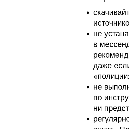
скачивай
источнико
не устан
в мессен
рекоменд
даже есл
«полиции
не выпол
по инстру
ни предс
регулярн