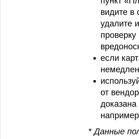
пункт «П
видите в
удалите 
проверку
вредонос
если кар
немедлен
использу
от вендор
доказана
например 
* Данные по