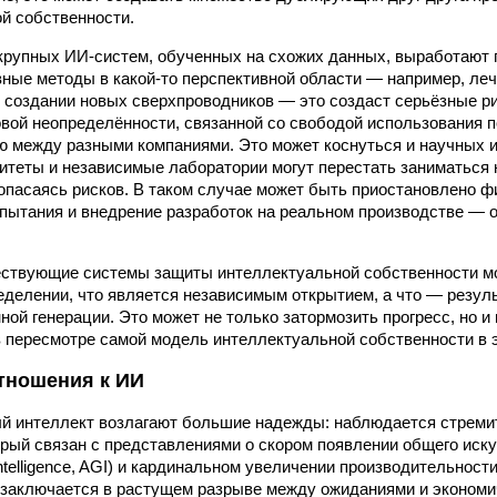
й собственности.
крупных ИИ-систем, обученных на схожих данных, выработают
ые методы в какой-то перспективной области — например, леч
 создании новых сверхпроводников — это создаст серьёзные ри
овой неопределённости, связанной со свободой использования 
ю между разными компаниями. Это может коснуться и научных
итеты и независимые лаборатории могут перестать заниматься 
опасаясь рисков. В таком случае может быть приостановлено ф
спытания и внедрение разработок на реальном производстве — 
ествующие системы защиты интеллектуальной собственности м
еделении, что является независимым открытием, а что — резул
ной генерации. Это может не только затормозить прогресс, но 
 пересмотре самой модель интеллектуальной собственности в 
тношения к ИИ
й интеллект возлагают большие надежды: наблюдается стреми
орый связан с представлениями о скором появлении общего иск
ral intelligence, AGI) и кардинальном увеличении производительно
заключается в растущем разрыве между ожиданиями и экономи