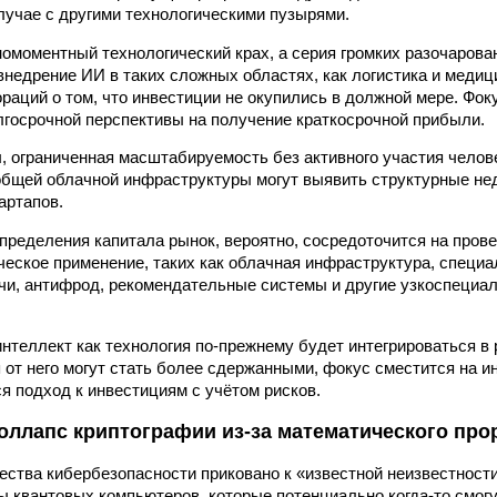
случае с другими технологическими пузырями.
номоментный технологический крах, а серия громких разочарова
недрение ИИ в таких сложных областях, как логистика и медиц
ораций о том, что инвестиции не окупились в должной мере. Фок
лгосрочной перспективы на получение краткосрочной прибыли.
, ограниченная масштабируемость без активного участия челове
общей облачной инфраструктуры могут выявить структурные не
артапов.
пределения капитала рынок, вероятно, сосредоточится на пров
еское применение, таких как облачная инфраструктура, специ
чи, антифрод, рекомендательные системы и другие узкоспециа
нтеллект как технология по-прежнему будет интегрироваться в 
 от него могут стать более сдержанными, фокус сместится на и
ся подход к инвестициям с учётом рисков.
оллапс криптографии из-за математического пр
ства кибербезопасности приковано к «известной неизвестност
ны квантовых компьютеров, которые потенциально когда-то смог