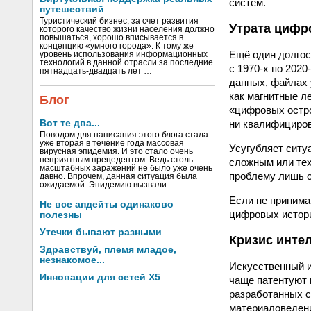
систем.
путешествий
Туристический бизнес, за счет развития
Утрата цифр
которого качество жизни населения должно
повышаться, хорошо вписывается в
концепцию «умного города». К тому же
Ещё один долгос
уровень использования информационных
технологий в данной отрасли за последние
с
1970-х
по
2020
пятнадцать-двадцать лет …
данных, файлах 
как магнитные л
Блог
«цифровых остро
ни квалифициров
Вот те два...
Поводом для написания этого блога стала
уже вторая в течение года массовая
Усугубляет ситу
вирусная эпидемия. И это стало очень
неприятным прецедентом. Ведь столь
сложным или те
масштабных заражений не было уже очень
проблему лишь о
давно. Впрочем, данная ситуация была
ожидаемой. Эпидемию вызвали …
Если не принима
Не все апдейты одинаково
цифровых истори
полезны
Утечки бывают разными
Кризис инте
Здравствуй, племя младое,
незнакомое...
Искусственный и
Инновации для сетей X5
чаще патентуют 
разработанных с
материаловедени