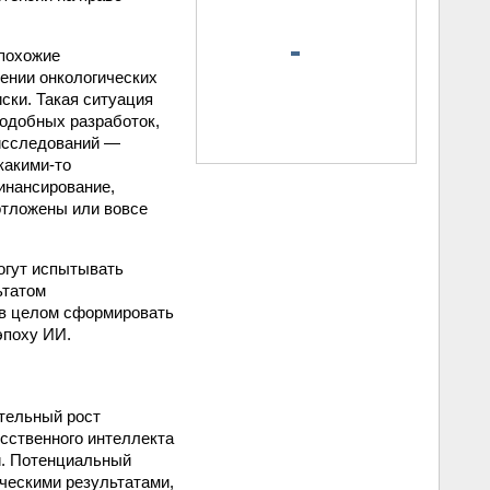
 похожие
ении онкологических
ски. Такая ситуация
подобных разработок,
 исследований —
какими-то
инансирование,
отложены или вовсе
огут испытывать
ьтатом
и в целом сформировать
эпоху ИИ.
тельный рост
усственного интеллекта
сти. Потенциальный
ческими результатами,