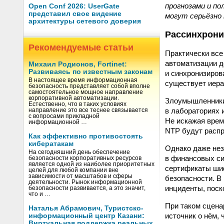
прогнозами и по
Open Conf 2026: UserGate
представил свое видение
могут серьёзно
архитектуры сетевого доверия
Рассинхрони
Рекомендуемые статьи
Практически вс
автоматизации д
Михаил Родионов, Fortinet:
Развиваясь по известным законам
и синхронизиров
В настоящее время информационная
существует иера
безопасность представляет собой вполне
самостоятельное мощное направление
корпоративной автоматизации.
Злоумышленники 
Естественно, что в таких условиях
в лабораториях 
направление это все теснее связывается
с вопросами прикладной
Не искажая врем
информационной …
NTP будут распр
Как эффективно противостоять
кибератакам
Однако даже нез
На сегодняшний день обеспечение
в финансовых си
безопасности корпоративных ресурсов
является одной из наиболее приоритетных
сертификаты шиф
целей для любой компании вне
зависимости от масштабов и сферы
безопасности. В
деятельности. Рынок информационной
инциденты, поск
безопасности развивается, а это значит,
что и …
При таком сцена
Наталья Абрамович, Туристско-
источник о нём,
информационный центр Казани:
Виртуальная поддержка реальных