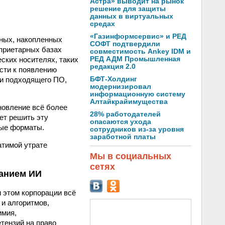
Астра» выводит на рынок
решение для защиты
данных в виртуальных
средах
«Газинформсервис» и РЕД
ных, накопленных
СОФТ подтвердили
приетарных базах
совместимость Ankey IDM и
ских носителях, таких
РЕД АДМ Промышленная
редакция 2.0
ести к появлению
ни подходящего ПО,
БФТ-Холдинг
модернизировал
информационную систему
Алтайкрайимущества
новление всё более
28% работодателей
ет решить эту
опасаются ухода
ные форматы.
сотрудников из-за уровня
заработной платы
атимой утрате
Мы в социальных
сетях
ванием ИИ
 этом корпорации всё
 и алгоритмов,
имия,
тензий на право