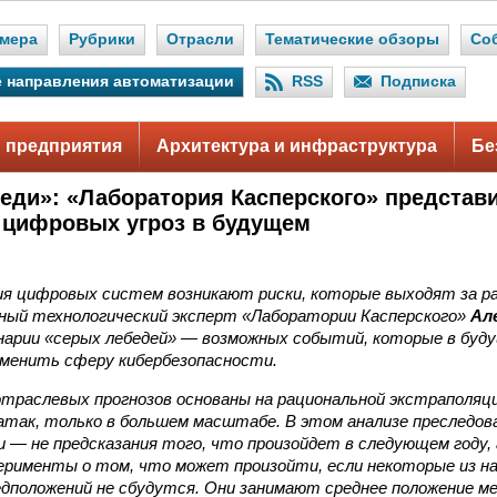
мера
Рубрики
Отрасли
Тематические обзоры
Со
 направления автоматизации
RSS
Подписка
 предприятия
Архитектура и инфраструктура
Бе
еди»: «Лаборатория Касперского» представ
цифровых угроз в будущем
ия цифровых систем возникают риски, которые выходят за р
вный технологический эксперт «Лаборатории Касперского»
Ал
нарии «серых лебедей» — возможных событий, которые в буд
менить сферу кибербезопасности.
траслевых прогнозов основаны на рациональной экстраполяци
так, только в большем масштабе. В этом анализе преследова
и — не предсказания того, что произойдет в следующем году
ерименты о том, что может произойти, если некоторые из н
едположений не сбудутся. Они занимают среднее положение м