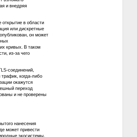
ая и внедряя
е открытие в области
зация или дискретные
опубликован, он может
чных
их кривых. В таком
ти, из-за чего
TLS-соединений,
трафик, когда-либо
зации окажутся
спешный переход
ованы и не проверены
крытого нанесения
де может привести
иродные экосистемы.