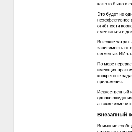
как это было в 
Это будет не од
неэффективное в
отчётности корп
сместиться с до
Высокие затраты
зависимость от 
сегментах ИИ-ст
По мере перерас
имеющих практич
конкретные зада
приложения.
Искусственный и
однако ожидания
а также изменит
Внезапный к
Внимание сообще
угрозе со сторо