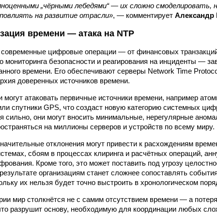
лноценными „чёрными лебедями“ — их сложно смоделировать, 
 повлиять на развитие отрасли»
, — комментирует
Александр 
зация времени — атака на NTP
е современные цифровые операции — от финансовых транзакци
о мониторинга безопасности и реагирования на инциденты — зав
анного времени. Его обеспечивают серверы Network Time Protoco
рхия доверенных источников времени.
могут атаковать первичные источники времени, например ато
или спутники GPS, что создаст новую категорию системных циф
я сильно, они могут вносить минимальные, нерегулярные анома
остраняться на миллионы серверов и устройств по всему миру.
начительные отклонения могут привести к расхождениям време
стемах, сбоям в процессах клиринга и расчётных операций, ан
рования. Кроме того, это может поставить под угрозу целостно
 результате организациям станет сложнее сопоставлять событи
ольку их нельзя будет точно выстроить в хронологическом поря
рии мир столкнётся не с самим отсутствием времени — а потер
 что разрушит основу, необходимую для координации любых с