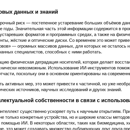
овых данных и знаний
рочный риск — постепенное устаревание больших объёмов дан
-е
годы. Значительная часть этой информации содержится в про
устаревших форматов и программных средах, а также на физиче
енты, жёсткие и оптические диски. Со временем это может прив
вов» — огромных массивов данных, для которых не осталось 
анных специалистов, способных с ними работать.
ацию физическая деградация носителей, которая делает восста
хнически невозможным. Использование ИИ-инструментов помож
тчасти, поскольку они в основном ориентированы на современ
ть активных мер, это может привести к частичной, но уже необр
ческих источников, научных исследований и других знаний.
ллектуальной собственности в связи с использо
нтеллект существенно ускоряет путь к научным открытиям. При
не только конкретные устройства, но и широкие классы методов
 помощью ИИ. В некоторых областях, таких как биомедицина, х
е, это может создавать множество дублирующих друг друга пре