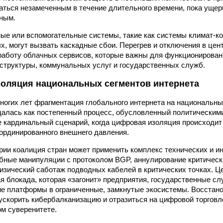
аться незамеченным в течение длительного времени, пока уще
вным.
ные или вспомогательные системы, такие как системы климат-ко
х, могут вызвать каскадные сбои. Перегрев и отключения в цен
работу облачных сервисов, которые важны для функционировани
структуры, коммунальных услуг и государственных служб.
оляция национальных сегментов интернета
ногих лет фрагментация глобального интернета на национальны
алась как постепенный процесс, обусловленный политическим
е кардинальный сценарий, когда цифровая изоляция происходи
оординированного внешнего давления.
рии коалиция стран может применить комплекс технических и и
бные манипуляции с протоколом BGP, аннулирование критичес
изический саботаж подводных кабелей в критических точках. Ц
ая блокада, которая «загонит» предприятия, государственные с
ие платформы в ограниченные, замкнутые экосистемы. Восстан
 ускорить кибербалканизацию и отразиться на цифровой торговл
ом суверенитете.