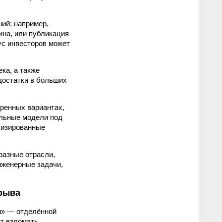
ний: например,
ина, или публикация
ус инвесторов может
ка, а также
достатки в больших
еренных вариантах,
альные модели под
лизированные
разные отрасли,
нженерные задачи,
орыва
и» — отделённой
ут взломать