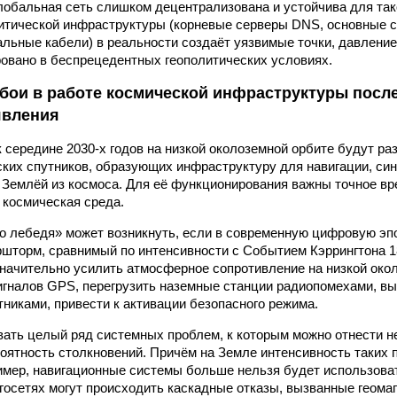
глобальная сеть слишком децентрализована и устойчива для так
итической инфраструктуры (корневые серверы DNS, основные
альные кабели) в реальности создаёт уязвимые точки, давление
овано в беспрецедентных геополитических условиях.
бои в работе космической инфраструктуры посл
явления
к середине
2030-х
годов на низкой околоземной орбите будут р
ких спутников, образующих инфраструктуру для навигации, син
 Землёй из космоса. Для её функционирования важны точное в
 космическая среда.
о лебедя» может возникнуть, если в современную цифровую эп
шторм, сравнимый по интенсивности с Событием Кэррингтона 1
начительно усилить атмосферное сопротивление на низкой окол
игналов GPS, перегрузить наземные станции радиопомехами, в
тниками, привести к активации безопасного режима.
ать целый ряд системных проблем, к которым можно отнести н
ятность столкновений. Причём на Земле интенсивность таких 
имер, навигационные системы больше нельзя будет использоват
ргосетях могут происходить каскадные отказы, вызванные геома