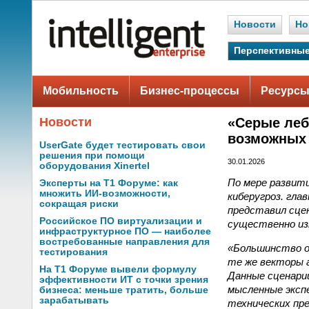
Новости
Но
Перспективные
Мобильность
Бизнес-процессы
Ресурсы
Новости
«Серые леб
возможных 
UserGate будет тестировать свои
решения при помощи
30.01.2026
оборудования Xinertel
По мере развит
Эксперты на Т1 Форуме: как
множить ИИ-возможности,
киберугроз. гла
сокращая риски
представил сце
Российское ПО виртуализации и
существенно из
инфраструктурное ПО — наиболее
востребованные направления для
«Большинство о
тестирования
те же векторы а
На Т1 Форуме вывели формулу
Данные сценари
эффективности ИТ с точки зрения
мысленные эксп
бизнеса: меньше тратить, больше
зарабатывать
технических пр