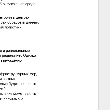
рб окружающей среде
нтроля в центрах
трах обработки данных
я логистики,
е и региональные
и решениями. Однако
т вынужденно,
нфраструктурных мер,
ки важных
елью будет не просто
лужбы
овление может занять
е, инновациях