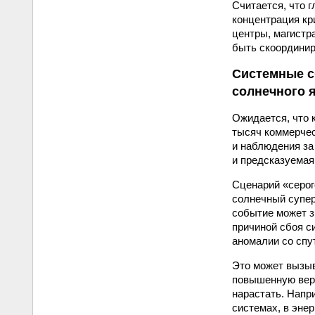
Считается, что 
концентрация кр
центры, магистр
быть скоординир
Системные с
солнечного 
Ожидается, что 
тысяч коммерчес
и наблюдения за
и предсказуемая
Сценарий «серог
солнечный супер
событие может з
причиной сбоя с
аномалии со спу
Это может вызыв
повышенную веро
нарастать. Напр
системах, в эне