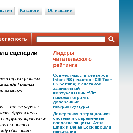
бытия
Каталоги
Об издании
зопасность
ила сценарии
Лидеры
читательского
рейтинга
Совместимость серверов
амки традиционных
Inferit RS (кластер «СФ Тех»
ександр Гостев
ГК Softline) с системой
защищенной
ущем могут
виртуализации zVirt
поможет строить
доверенные
и — те же угрозы,
инфраструктуры
лась другая цель.
Доверенная операционная
, а структурированные
система и современные
средства защиты: Astra
аших основных
Linux и Dallas Lock прошли
ежду обычными
испытания