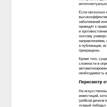
интеллектуально
Если несколько 
высокоэффективн
заболеваний или
приведёт к прав
и противостояни
поэтому универс
направлениями, 
а публикации, и
прекращены.
Кроме того, сущ
сложности в опр
автоматизирован
необходимость в
Пересмотр о
На искусственны
инвестиций, кот
(artificial gene
«серый лебедь» 