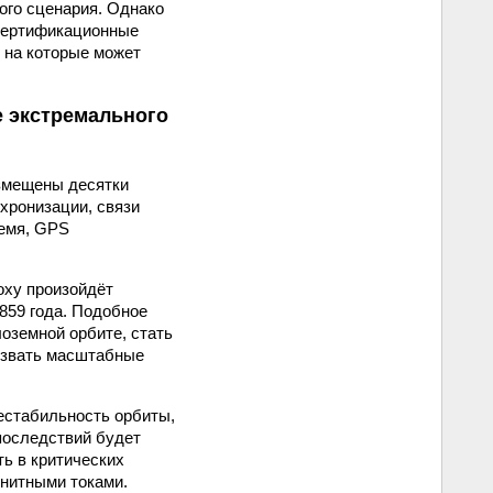
ого сценария. Однако
 сертификационные
 на которые может
е экстремального
азмещены десятки
хронизации, связи
ремя, GPS
оху произойдёт
859 года. Подобное
оземной орбите, стать
ызвать масштабные
естабильность орбиты,
последствий будет
ь в критических
гнитными токами.