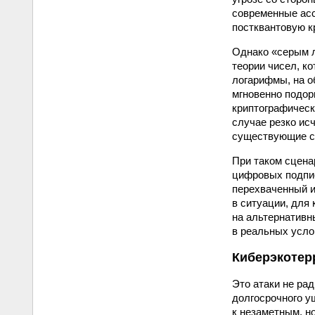
современные асс
постквантовую к
Однако «серым л
теории чисел, к
логарифмы, на о
мгновенно подо
криптографическ
случае резко ис
существующие с
При таком сцена
цифровых подпис
перехваченный и
в ситуации, для
на альтернативн
в реальных усло
Киберэкотер
Это атаки не рад
долгосрочного у
к незаметным, н