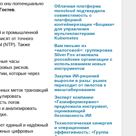
но они потенциально
Облачная платформа
Гостев
.
moncloud подтвердила
совместимость с
платформой
контейнеризации «Боцман»
для управления
й и промышленной
мультикластерами
исят от точного
Kubernetes
l (NTP). Также
Вам письмо из
«налоговой»: группировка
Silver Fox атаковала
российские организации с
мные часы
использованием новых
ровых рисков.
инструментов
лии, которые через
Закупки ИИ-решений
выросли в разы: рынок
переходит от пилотов к
нных меток транзакций
масштабированию
нулировать
Эксперт компании
сть логов
«Газинформсервис»
предложила инструмент,
я и анализировать
оценивающий
дке.
безопасность ИИ
Технологическая синергия
яет единый и надёжный
и операционная
ложных цифровых
эффективность: «Группа