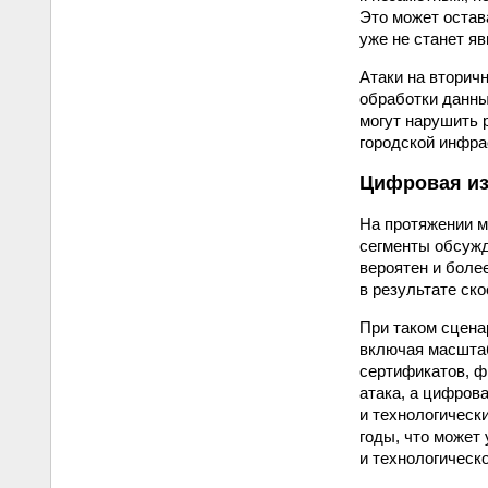
Это может остав
уже не станет я
Атаки на вторич
обработки данны
могут нарушить 
городской инфра
Цифровая из
На протяжении м
сегменты обсужд
вероятен и боле
в результате ск
При таком сцена
включая масшта
сертификатов, ф
атака, а цифров
и технологическ
годы, что может
и технологическ