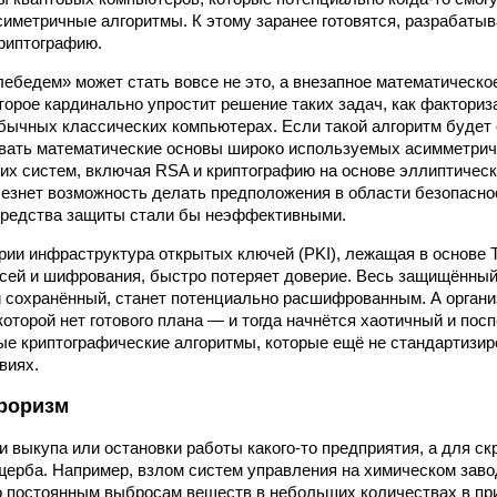
иметричные алгоритмы. К этому заранее готовятся, разрабатыв
риптографию.
ебедем» может стать вовсе не это, а внезапное математическо
оторое кардинально упростит решение таких задач, как фактори
бычных классических компьютерах. Если такой алгоритм будет 
рвать математические основы широко используемых асимметри
их систем, включая RSA и криптографию на основе эллиптическ
чезнет возможность делать предположения в области безопаснос
редства защиты стали бы неэффективными.
рии инфраструктура открытых ключей (PKI), лежащая в основе 
ей и шифрования, быстро потеряет доверие. Весь защищённый 
 сохранённый, станет потенциально расшифрованным. А органи
 которой нет готового плана — и тогда начнётся хаотичный и по
ые криптографические алгоритмы, которые ещё не стандартизир
виях.
роризм
и выкупа или остановки работы какого-то предприятия, а для с
щерба. Например, взлом систем управления на химическом заво
о постоянным выбросам веществ в небольших количествах в пр