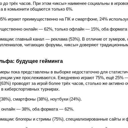
ого до трёх часов. При этом «иксы» наименее социальны в игров
 а в комьюнити общаются только 6%.
5% играют преимущественно на ПК и смартфоне, 24% использую
ущественно онлайн — 62%, только офлайн — 15%, оба формата
мации: главный канал — реклама (53%). В отличие от зумеров
миллениалов, читающих форумы, «иксы» доверяют традиционны
льфа: будущее гейминга
еры пока представлены в выборке недостаточно для статисти
денции уже прослеживаются. Ежедневно играют 75%, ещё 25% —
(63%) проводят за игрой более трёх часов, столько же активно
 в киберспортивных турнирах.
38%), смартфоны (38%), ноутбуки (24%).
 онлайн — 38%, оба формата — 62%.
мации: блогеры и стримы (75%), специализированные сайты и 