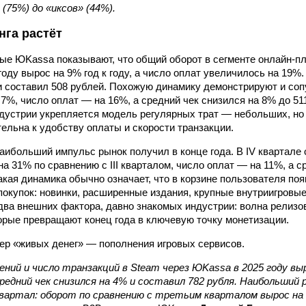
(75%) до «иксов» (44%).
нга растёт
е ЮKassa показывают, что общий оборот в сегменте онлайн-п
 году вырос на 9% год к году, а число оплат увеличилось на 19%
и составил 508 рублей. Похожую динамику демонстрируют и со
 7%, число оплат — на 16%, а средний чек снизился на 8% до 51
ндустрии укрепляется модель регулярных трат — небольших, н
тельна к удобству оплаты и скорости транзакции.
наибольший импульс рынок получил в конце года. В IV квартале
а 31% по сравнению с III кварталом, число оплат — на 11%, а 
Такая динамика обычно означает, что в корзине пользователя п
окупок: новинки, расширенные издания, крупные внутриигровые
ва внешних фактора, давно знакомых индустрии: волна релизо
орые превращают конец года в ключевую точку монетизации.
р «живых денег» — пополнения игровых сервисов.
ний и число транзакций в Steam через ЮKassa в 2025 году выр
средний чек снизился на 4% и составил 782 рубля. Наибольши
вартал: оборот по сравнению с третьим кварталом вырос на