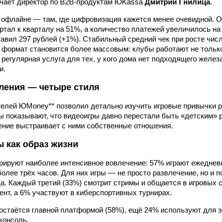
ечает директор по B2B-продуктам ЮKassa
Дмитрий Гнилица
.
в офлайне — там, где цифровизация кажется менее очевидной. 
артал к кварталу на 51%, а количество платежей увеличилось на
тавил 297 рублей (+1%). Стабильный средний чек при росте чис
то формат становится более массовым: клубы работают не тольк
к регулярная услуга для тех, у кого дома нет подходящего желез
и.
ления — четыре стиля
елей ЮMoney** позволил детально изучить игровые привычки 
ты показывают, что видеоигры давно перестали быть «детским» 
ение выстраивает с ними собственные отношения.
ы как образ жизни
ируют наиболее интенсивное вовлечение: 57% играют ежедневн
более трёх часов. Для них игры — не просто развлечение, но и 
а. Каждый третий (33%) смотрит стримы и общается в игровых 
ент, а 6% участвуют в киберспортивных турнирах.
стаётся главной платформой (58%), ещё 24% используют для э
консоль.