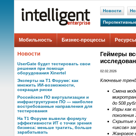
Новости
Но
Перспективные
Мобильность
Бизнес-процессы
Ресурсы
Новости
Геймеры вс
исследова
UserGate будет тестировать свои
решения при помощи
02.02.2026
оборудования Xinertel
Ключевые тренд
Эксперты на Т1 Форуме: как
множить ИИ-возможности,
сокращая риски
Смена моде
микротран
Российское ПО виртуализации и
инфраструктурное ПО — наиболее
до 508 руб
востребованные направления для
Игры как е
тестирования
поколения 
На Т1 Форуме вывели формулу
Скрытые х
эффективности ИТ с точки зрения
«иксов» за
бизнеса: меньше тратить, больше
зарабатывать
Жанровое 