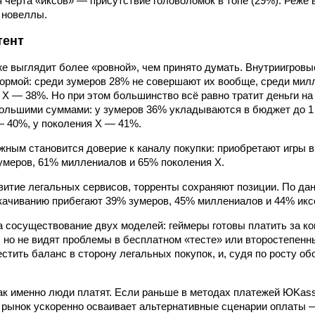
 черта «иксов» — присутствие головоломок в топе (29%). Реже 
 новеллы.
тент
е выглядит более «ровной», чем принято думать. Внутриигровые
ормой: среди зумеров 28% не совершают их вообще, среди мил
 Х — 38%. Но при этом большинство всё равно тратит деньги на
ольшими суммами: у зумеров 36% укладываются в бюджет до 1 
 40%, у поколения Х — 41%.
жным становится доверие к каналу покупки: приобретают игры
умеров, 61% миллениалов и 65% поколения Х.
витие легальных сервисов, торренты сохраняют позиции. По да
качиванию прибегают 39% зумеров, 45% миллениалов и 44% икс
а сосуществование двух моделей: геймеры готовы платить за ко
 но не видят проблемы в бесплатном «тесте» или второстепенн
тить баланс в сторону легальных покупок, и, судя по росту об
как именно люди платят. Если раньше в методах платежей ЮKa
с рынок ускоренно осваивает альтернативные сценарии оплаты —