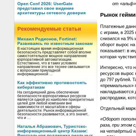
от «альф» 
Open Conf 2026: UserGate
представил свое видение
архитектуры сетевого доверия
Рынок гейми
Платежные данны
Рекомендуемые статьи
с играми, в 2025
снизился на 9% 
Михаил Родионов, Fortinet:
Развиваясь по известным законам
оборот вырос на
В настоящее время информационная
показывает: в и
безопасность представляет собой вполне
которая чувстви
самостоятельное мощное направление
корпоративной автоматизации.
Естественно, что в таких условиях
Интересно, что 
направление это все теснее связывается
с вопросами прикладной
ресурсов вырос н
информационной …
до 797 рублей. 
Как эффективно противостоять
«премиальных» п
кибератакам
накладываются д
На сегодняшний день обеспечение
безопасности корпоративных ресурсов
распродажи, кот
является одной из наиболее приоритетных
целей для любой компании вне
зависимости от масштабов и сферы
Отдельный марке
деятельности. Рынок информационной
безопасности развивается, а это значит,
что и …
«Оборот пополне
раза, при этом 
Наталья Абрамович, Туристско-
на четвёртый к
информационный центр Казани:
Виртуальная поддержка реальных