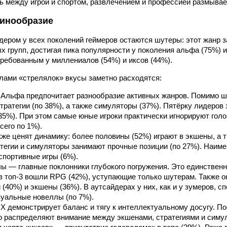
ь между игрой и спортом, развлечением и профессией размывае
инообразие
ером у всех поколений геймеров остаются шутеры: этот жанр з
х групп, достигая пика популярности у поколения альфа (75%) и
требованным у миллениалов (54%) и иксов (44%).
лами «стрелялок» вкусы заметно расходятся:
 Альфа предпочитает разнообразие активных жанров. Помимо ш
тратегии (по 38%), а также симуляторы (37%). Пятёрку лидеров
35%). При этом самые юные игроки практически игнорируют голо
сего по 1%).
же ценят динамику: более половины (52%) играют в экшены, а 
атегии и симуляторы занимают прочные позиции (по 27%). Наиме
портивные игры (6%).
 — главные поклонники глубокого погружения. Это единственн
 в топ-3 вошли RPG (42%), уступающие только шутерам. Также о
и (40%) и экшены (36%). В аутсайдерах у них, как и у зумеров, с
зуальные новеллы (по 7%).
X демонстрирует баланс и тягу к интеллектуальному досугу. П
 распределяют внимание между экшенами, стратегиями и симул