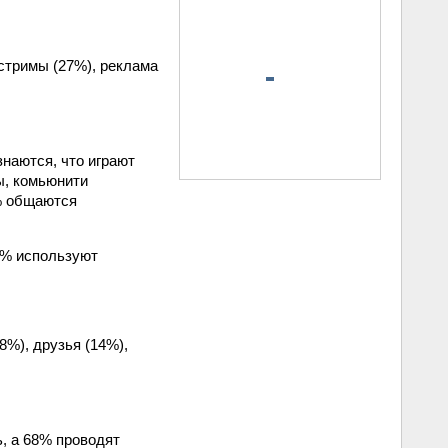
стримы (27%), реклама
наются, что играют
ы, комьюнити
3% общаются
3% используют
%), друзья (14%),
, а 68% проводят