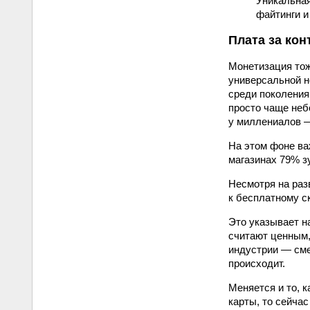
Уникальная
файтинги и
Плата за кон
Монетизация тож
универсальной н
среди поколения
просто чаще неб
у миллениалов —
На этом фоне ва
магазинах 79% з
Несмотря на раз
к бесплатному с
Это указывает н
считают ценным,
индустрии — смес
происходит.
Меняется и то, 
карты, то сейча