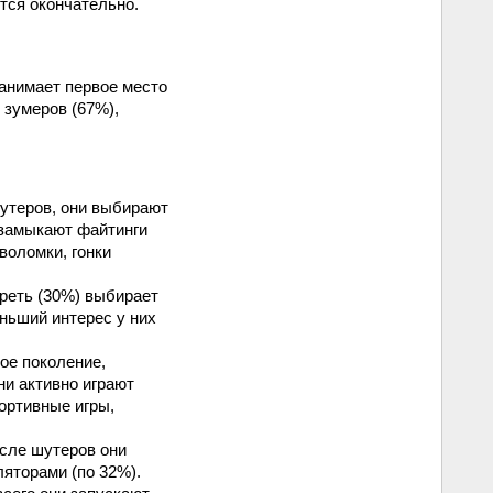
тся окончательно.
анимает первое место
 зумеров (67%),
утеров, они выбирают
 замыкают файтинги
воломки, гонки
треть (30%) выбирает
ньший интерес у них
ое поколение,
ни активно играют
портивные игры,
осле шутеров они
яторами (по 32%).