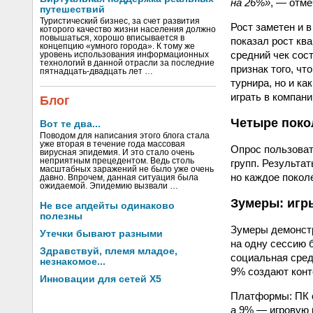
на 26%»
, — отм
путешествий
Туристический бизнес, за счет развития
Рост заметен и 
которого качество жизни населения должно
повышаться, хорошо вписывается в
показал рост кв
концепцию «умного города». К тому же
средний чек сос
уровень использования информационных
технологий в данной отрасли за последние
признак того, ч
пятнадцать-двадцать лет …
турнира, но и ка
играть в компани
Блог
Четыре поко
Вот те два...
Поводом для написания этого блога стала
уже вторая в течение года массовая
Опрос пользоват
вирусная эпидемия. И это стало очень
неприятным прецедентом. Ведь столь
групп. Результа
масштабных заражений не было уже очень
но каждое покол
давно. Впрочем, данная ситуация была
ожидаемой. Эпидемию вызвали …
Зумеры: игр
Не все апдейты одинаково
полезны
Зумеры демонстр
Утечки бывают разными
на одну сессию 
Здравствуй, племя младое,
социальная сред
незнакомое...
9% создают конт
Инновации для сетей X5
Платформы: ПК о
а 9% — игровую 