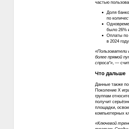
частью пользова
Доля банко
по количес
Одновремен
было 26% и
Оплаты по 
в 2024 году
«Пользователи 
более прямой пу
спроса“»
, — счи
Что дальше
Данные также по
Поколение X игр
группам относит
получит серьёзн
площадки, осво
компьютерных кл
«Ключевой тренд
тратам. Средни