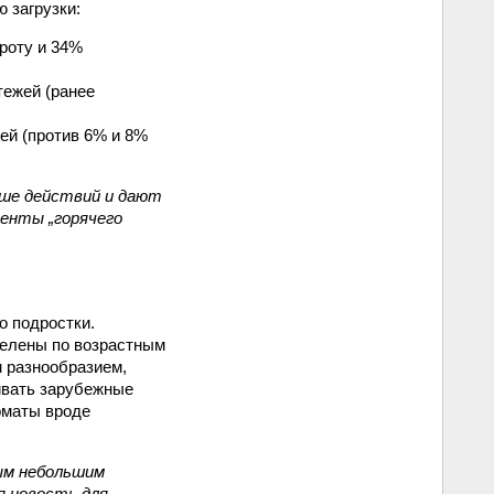
 загрузки:
роту и 34%
тежей (ранее
ей (против 6% и 8%
ше действий и дают
менты „горячего
о подростки.
делены по возрастным
м разнообразием,
ивать зарубежные
рматы вроде
ным небольшим
я новость для