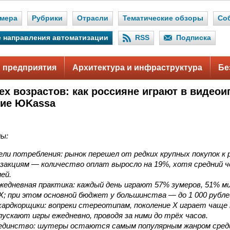
мера
Рубрики
Отрасли
Тематические обзоры
Со
 направления автоматизации
RSS
Подписка
 предприятия
Архитектура и инфраструктура
Бе
ех возрастов: как россияне играют в видео
ние ЮKassa
ы:
ли потребления: рынок перешел от редких крупных покупок к
закциям — количество оплат выросло на 19%, хотя средний ч
лей.
жедневная практика: каждый день играют 57% зумеров, 51% м
Х; при этом основной бюджет у большинства — до 1 000 рубле
ардкорщики: вопреки стереотипам, поколение X играет чаще
пускают игры ежедневно, проводя за ними до трёх часов.
единство: шутеры остаются самым популярным жанром среди