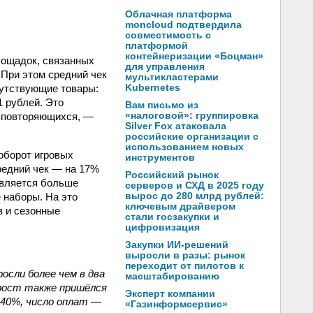
Облачная платформа
moncloud подтвердила
совместимость с
платформой
контейнеризации «Боцман»
лощадок, связанных
для управления
. При этом средний чек
мультикластерами
путствующие товары:
Kubernetes
1 рублей. Это
Вам письмо из
о повторяющихся, —
«налоговой»: группировка
Silver Fox атаковала
российские организации с
использованием новых
 оборот игровых
инструментов
средний чек — на 17%
Российский рынок
оявляется больше
серверов и СХД в 2025 году
 наборы. На это
вырос до 280 млрд рублей:
ключевым драйвером
в и сезонные
стали госзакупки и
цифровизация
Закупки ИИ-решений
выросли в разы: рынок
переходит от пилотов к
осли более чем в два
масштабированию
й рост также пришёлся
Эксперт компании
 40%, число оплат —
«Газинформсервис»