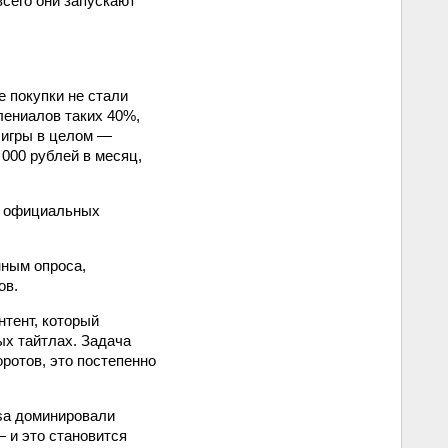
всего они запускают
 покупки не стали
лениалов таких 40%,
 игры в целом —
000 рублей в месяц,
 в официальных
нным опроса,
ов.
нтент, который
ых тайтлах. Задача
оротов, это постепенно
ssa доминировали
 и это становится