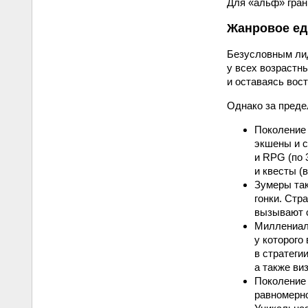
Для «альф» гран
Жанровое ед
Безусловным лид
у всех возрастны
и оставаясь вос
Однако за преде
Поколение
экшены и с
и RPG (по 
и квесты (в
Зумеры так
гонки. Стр
вызывают с
Миллениалы
у которого
в стратеги
а также ви
Поколение 
равномерно