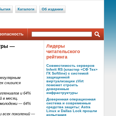
бытия
Каталоги
Об издании
зопасность
игры —
Лидеры
читательского
рейтинга
Совместимость серверов
Inferit RS (кластер «СФ Тех»
ГК Softline) с системой
 регулярным
защищенной
виртуализации zVirt
ек снизился
поможет строить
доверенные
иллениалов и 64%
инфраструктуры
й в месяц.
Доверенная операционная
 молодежи — 64%
система и современные
средства защиты: Astra
Linux и Dallas Lock прошли
 всех поколений —
испытания