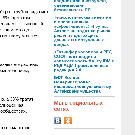
предложила инструмент,
оценивающий
безопасность ИИ
Оборот клубов видеоигр
 49%, при этом
Технологическая синергия
и операционная
ла оплат — типичный
эффективность: «Группа
о как место для
Астра» выводит на рынок
а или кому хочется
решение для защиты
данных в виртуальных
средах
«Газинформсервис» и РЕД
СОФТ подтвердили
совместимость Ankey IDM и
разных возрастных
РЕД АДМ Промышленная
развлечением,
редакция 2.0
БФТ-Холдинг
модернизировал
информационную систему
Алтайкрайимущества
о, а 33% тратят
Мы в социальных
полноценная
сетях
сообществах,
того смартфон,