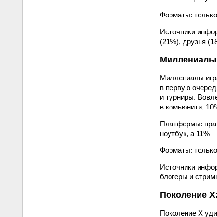
Форматы: только
Источники инфор
(21%), друзья (1
Миллениалы:
Миллениалы игра
в первую очеред
и турниры. Вовл
в комьюнити, 10
Платформы: прак
ноутбук, а 11% 
Форматы: только
Источники инфор
блогеры и стрим
Поколение X
Поколение X уди