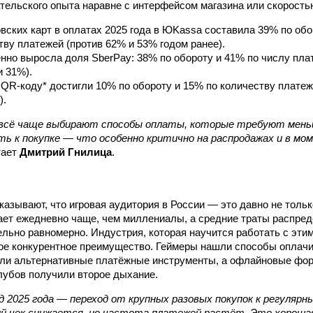
тельского опыта наравне с интерфейсом магазина или скоростью
вских карт в оплатах 2025 года в ЮKassa составила 39% по обо
тву платежей (против 62% и 53% годом ранее).
но выросла доля SberPay: 38% по обороту и 41% по числу пла
 31%).
QR-коду* достигли 10% по обороту и 15% по количеству платеж
).
всё чаще выбирают способы оплаты, которые требуют мень
ть к покупке — что особенно критично на распродажах и в мо
тает
Дмитрий Гнилица
.
казывают, что игровая аудитория в России — это давно не тольк
ает ежедневно чаще, чем миллениалы, а средние траты распре
ельно равномерно. Индустрия, которая научится работать с эти
ое конкурентное преимущество. Геймеры нашли способы оплач
или альтернативные платёжные инструменты, а офлайновые фо
убов получили второе дыхание.
 2025 года — переход от крупных разовых покупок к регуляр
й чек снижается, но частота платежей растёт. Это хороша