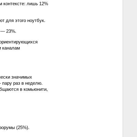
ом контексте: лишь 12%
т для этого ноутбук.
 — 23%.
, ориентирующихся
м каналам
чески значимых
 пару раз в неделю.
 общаются в комьюнити,
форумы (25%).