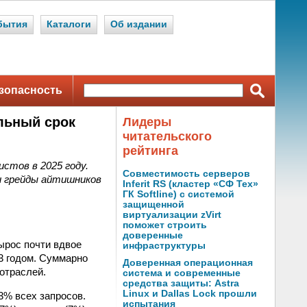
бытия
Каталоги
Об издании
зопасность
льный срок
Лидеры
читательского
рейтинга
истов в 2025 году.
Совместимость серверов
 и грейды айтишников
Inferit RS (кластер «СФ Тех»
ГК Softline) с системой
защищенной
виртуализации zVirt
поможет строить
доверенные
вырос почти вдвое
инфраструктуры
23 годом. Суммарно
Доверенная операционная
отраслей.
система и современные
средства защиты: Astra
Linux и Dallas Lock прошли
3% всех запросов.
испытания