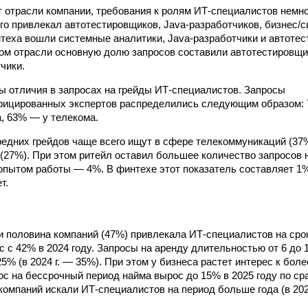
т отрасли компании, требования к ролям ИТ-специалистов немно
го привлекал автотестировщиков, Java-разработчиков, бизнес/
нтеха вошли системные аналитики, Java-разработчики и автотес
ком отрасли основную долю запросов составили автотестировщик
чики.
ы отличия в запросах на грейды ИТ-специалистов. Запросы
фицированных экспертов распределились следующим образом: 
, 63% — у телекома.
едних грейдов чаще всего ищут в сфере телекоммуникаций (37%
 (27%). При этом ритейл оставил большее количество запросов 
пытом работы — 4%. В финтехе этот показатель составляет 1%,
т.
ти половина компаний (47%) привлекала ИТ-специалистов на сро
с с 42% в 2024 году. Запросы на аренду длительностью от 6 до 
25% (в 2024 г. — 35%). При этом у бизнеса растет интерес к бо
рос на бессрочный период найма вырос до 15% в 2025 году по с
компаний искали ИТ-специалистов на период больше года (в 2024