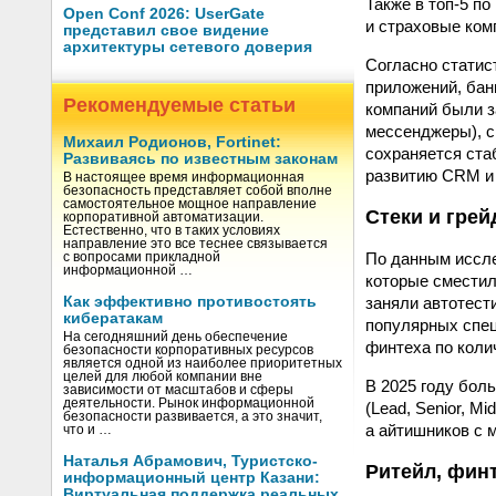
Также в топ-5 п
Open Conf 2026: UserGate
и страховые ком
представил свое видение
архитектуры сетевого доверия
Согласно статис
приложений, бан
Рекомендуемые статьи
компаний были з
мессенджеры), с
Михаил Родионов, Fortinet:
сохраняется ста
Развиваясь по известным законам
развитию CRM и
В настоящее время информационная
безопасность представляет собой вполне
самостоятельное мощное направление
Стеки и гре
корпоративной автоматизации.
Естественно, что в таких условиях
направление это все теснее связывается
По данным иссле
с вопросами прикладной
информационной …
которые сместил
заняли автотест
Как эффективно противостоять
кибератакам
популярных специ
На сегодняшний день обеспечение
финтеха по коли
безопасности корпоративных ресурсов
является одной из наиболее приоритетных
целей для любой компании вне
В 2025 году бол
зависимости от масштабов и сферы
деятельности. Рынок информационной
(Lead, Senior, M
безопасности развивается, а это значит,
а айтишников с
что и …
Наталья Абрамович, Туристско-
Ритейл, финт
информационный центр Казани:
Виртуальная поддержка реальных