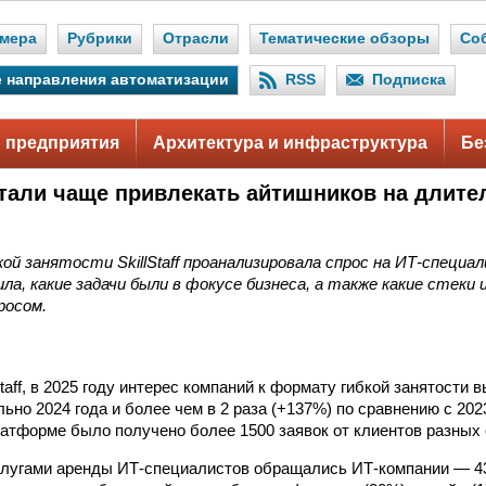
мера
Рубрики
Отрасли
Тематические обзоры
Со
 направления автоматизации
RSS
Подписка
 предприятия
Архитектура и инфраструктура
Бе
тали чаще привлекать айтишников на длите
й занятости SkillStaff проанализировала спрос на ИТ-специал
ла, какие задачи были в фокусе бизнеса, а также какие стеки
росом.
taff, в 2025 году интерес компаний к формату гибкой занятости 
льно 2024 года и более чем в 2 раза (+137%) по сравнению с 20
платформе было получено более 1500 заявок от клиентов разных 
слугами аренды ИТ‑специалистов обращались ИТ‑компании — 4