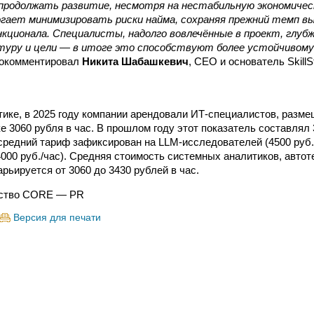
 продолжать развитие, несмотря на нестабильную экономичес
гает минимизировать риски найма, сохраняя прежний темп в
кционала. Специалисты, надолго вовлечённые в проект, глуб
ктуру и цели — в итоге это способствуют более устойчивом
рокомментировал
Никита Шабашкевич
, CEO и основатель SkillSt
тике, в 2025 году компании арендовали ИТ-специалистов, разм
е 3060 рубля в час. В прошлом году этот показатель составлял 
средний тариф зафиксирован на
LLM-исследователей
(4500 руб.
4000 руб./час). Средняя стоимость системных аналитиков, автот
рьируется от 3060 до 3430 рублей в час.
ство CORE — PR
Версия для печати