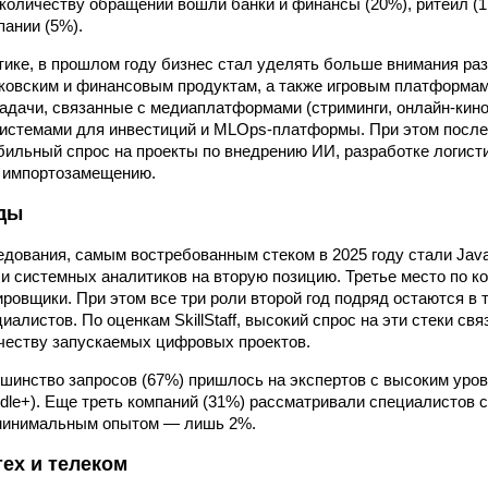
о количеству обращений вошли банки и финансы (20%), ритейл (1
пании (5%).
тике, в прошлом году бизнес стал уделять больше внимания р
ковским и финансовым продуктам, а также игровым платформам.
адачи, связанные с медиаплатформами (стриминги, онлайн-кин
истемами для инвестиций и MLOps-платформы. При этом после
бильный спрос на проекты по внедрению ИИ, разработке логист
 импортозамещению.
йды
дования, самым востребованным стеком в 2025 году стали Java
и системных аналитиков на вторую позицию. Третье место по к
ировщики. При этом все три роли второй год подряд остаются в 
алистов. По оценкам SkillStaff, высокий спрос на эти стеки св
честву запускаемых цифровых проектов.
ьшинство запросов (67%) пришлось на экспертов с высоким уро
iddle+). Еще треть компаний (31%) рассматривали специалистов 
 минимальным опытом — лишь 2%.
ех и телеком