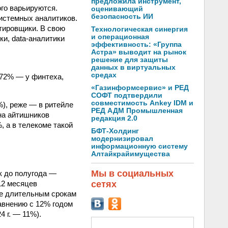
предложила инструмент,
го варьируются.
оценивающий
безопасность ИИ
системных аналитиков.
тировщики. В свою
Технологическая синергия
и операционная
и, data-аналитики
эффективность: «Группа
Астра» выводит на рынок
решение для защиты
данных в виртуальных
средах
72% — у финтеха,
«Газинформсервис» и РЕД
СОФТ подтвердили
совместимость Ankey IDM и
), реже — в ритейле
РЕД АДМ Промышленная
на айтишников
редакция 2.0
 а в телекоме такой
БФТ-Холдинг
модернизировал
информационную систему
Алтайкрайимущества
Мы в социальных
к до полугода —
12 месяцев
сетях
лее длительным срокам
равнению с 12% годом
 г. — 11%).