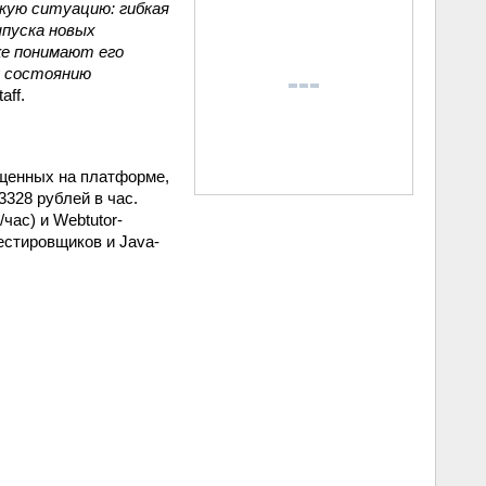
кую ситуацию: гибкая
ыпуска новых
же понимают его
у состоянию
aff.
ещенных на платформе,
3328 рублей в час.
/час) и Webtutor-
естировщиков и Java-