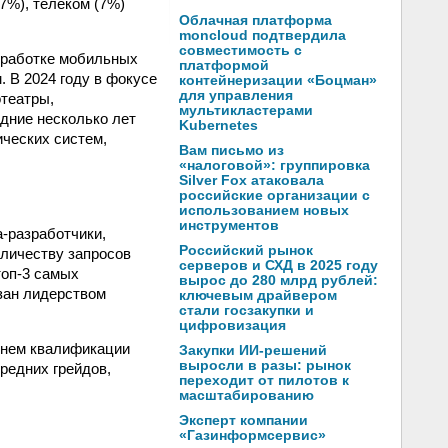
7%), телеком (7%)
Облачная платформа
moncloud подтвердила
совместимость с
азработке мобильных
платформой
 В 2024 году в фокусе
контейнеризации «Боцман»
для управления
отеатры,
мультикластерами
дние несколько лет
Kubernetes
ических систем,
Вам письмо из
«налоговой»: группировка
Silver Fox атаковала
российские организации с
использованием новых
инструментов
-разработчики,
Российский рынок
оличеству запросов
серверов и СХД в 2025 году
топ-3 самых
вырос до 280 млрд рублей:
язан лидерством
ключевым драйвером
стали госзакупки и
цифровизация
внем квалификации
Закупки ИИ-решений
выросли в разы: рынок
средних грейдов,
переходит от пилотов к
масштабированию
Эксперт компании
«Газинформсервис»