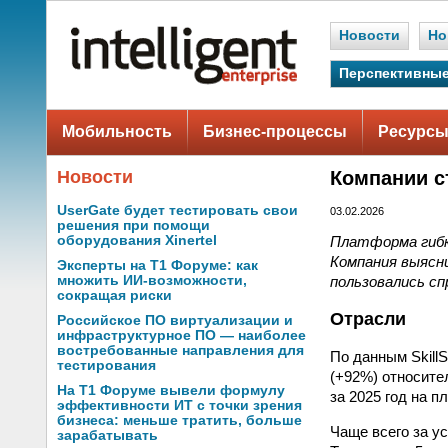
Новости
Но
Перспективные
Мобильность
Бизнес-процессы
Ресурсы
Новости
Компании с
UserGate будет тестировать свои
03.02.2026
решения при помощи
Платформа гибко
оборудования Xinertel
Компания выясни
Эксперты на Т1 Форуме: как
пользовались сп
множить ИИ-возможности,
сокращая риски
Отрасли
Российское ПО виртуализации и
инфраструктурное ПО — наиболее
востребованные направления для
По данным SkillS
тестирования
(+92%) относите
На Т1 Форуме вывели формулу
за 2025 год на 
эффективности ИТ с точки зрения
бизнеса: меньше тратить, больше
Чаще всего за у
зарабатывать