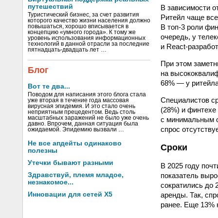
путешествий
В зависимости о
Туристический бизнес, за счет развития
Ритейл чаще все
которого качество жизни населения должно
В топ-3 роли фи
повышаться, хорошо вписывается в
концепцию «умного города». К тому же
очередь, у теле
уровень использования информационных
технологий в данной отрасли за последние
и React-разработ
пятнадцать-двадцать лет …
При этом заметн
Блог
на высококвали
68% — у ритейла
Вот те два...
Поводом для написания этого блога стала
Специалистов ср
уже вторая в течение года массовая
вирусная эпидемия. И это стало очень
(28%) и финтехе
неприятным прецедентом. Ведь столь
масштабных заражений не было уже очень
с минимальным о
давно. Впрочем, данная ситуация была
спрос отсутствуе
ожидаемой. Эпидемию вызвали …
Не все апдейты одинаково
Сроки
полезны
Утечки бывают разными
В 2025 году поч
показатель выро
Здравствуй, племя младое,
незнакомое...
сократились до 
аренды. Так, сп
Инновации для сетей X5
ранее. Еще 13% 