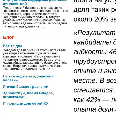
путешествий
доля таких р
Туристический бизнес, за счет развития
которого качество жизни населения должно
повышаться, хорошо вписывается в
около 20% за
концепцию «умного города». К тому же
уровень использования информационных
технологий в данной отрасли за последние
пятнадцать-двадцать лет …
«Результат
Блог
кандидаты 
Вот те два...
гибкость: 4
Поводом для написания этого блога стала
уже вторая в течение года массовая
вирусная эпидемия. И это стало очень
трудоустро
неприятным прецедентом. Ведь столь
масштабных заражений не было уже очень
давно. Впрочем, данная ситуация была
опыта и выс
ожидаемой. Эпидемию вызвали …
Не все апдейты одинаково
месте. В во
полезны
Утечки бывают разными
смещается: 
Здравствуй, племя младое,
незнакомое...
как 42% — н
Инновации для сетей X5
опыта доля