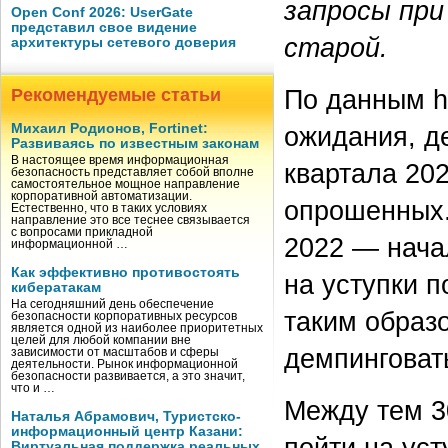
запросы при
Open Conf 2026: UserGate
представил свое видение
старой.
архитектуры сетевого доверия
По данным hh
Рекомендуемые статьи
Михаил Родионов, Fortinet:
ожидания, д
Развиваясь по известным законам
В настоящее время информационная
квартала 202
безопасность представляет собой вполне
самостоятельное мощное направление
корпоративной автоматизации.
опрошенных.
Естественно, что в таких условиях
направление это все теснее связывается
с вопросами прикладной
2022 — начал
информационной …
Как эффективно противостоять
на уступки 
кибератакам
На сегодняшний день обеспечение
таким образо
безопасности корпоративных ресурсов
является одной из наиболее приоритетных
целей для любой компании вне
демпинговать
зависимости от масштабов и сферы
деятельности. Рынок информационной
безопасности развивается, а это значит,
что и …
Между тем 3
Наталья Абрамович, Туристско-
информационный центр Казани:
пойти на уст
Виртуальная поддержка реальных