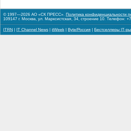
© 1997—2026 АО «СК ПРЕСС».
Политика конфиденциальности п
109147 г. Москва, ул. Марксистская, 34, строение 10. Телефон: +7
ITRN
|
IT Channel News
|
itWeek
|
Byte/Россия
|
Бестселлеры IT-ры