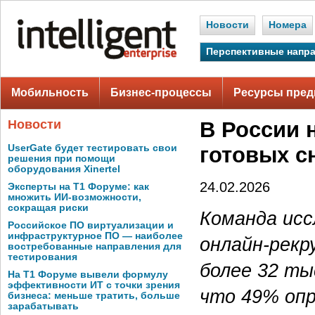
Новости
Номера
Перспективные напр
Мобильность
Бизнес-процессы
Ресурсы пред
Новости
В России 
UserGate будет тестировать свои
готовых с
решения при помощи
оборудования Xinertel
24.02.2026
Эксперты на Т1 Форуме: как
множить ИИ-возможности,
сокращая риски
Команда исс
Российское ПО виртуализации и
инфраструктурное ПО — наиболее
онлайн-рекр
востребованные направления для
тестирования
более 32 ты
На Т1 Форуме вывели формулу
эффективности ИТ с точки зрения
что 49% оп
бизнеса: меньше тратить, больше
зарабатывать