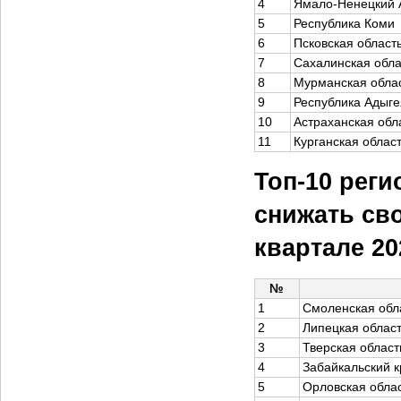
4
Ямало-Ненецкий
5
Республика Коми
6
Псковская област
7
Сахалинская обла
8
Мурманская обла
9
Республика Адыге
10
Астраханская обл
11
Курганская облас
Топ-10 реги
снижать св
квартале 20
№
1
Смоленская обл
2
Липецкая облас
3
Тверская област
4
Забайкальский к
5
Орловская обла