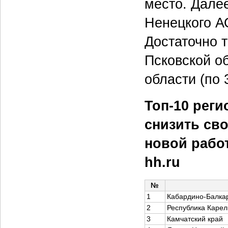
место. Дале
Ненецкого А
Достаточно 
Псковской о
области (по 
Топ-10 реги
снизить св
новой работ
hh.ru
№
1
Кабардино-Балкар
2
Республика Карел
3
Камчатский край