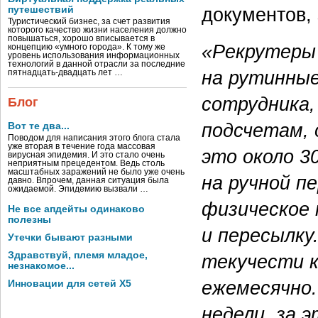
документов, 
путешествий
Туристический бизнес, за счет развития
которого качество жизни населения должно
повышаться, хорошо вписывается в
«Рекрутеры
концепцию «умного города». К тому же
уровень использования информационных
технологий в данной отрасли за последние
на рутинные
пятнадцать-двадцать лет …
сотрудника,
Блог
подсчетам, 
Вот те два...
Поводом для написания этого блога стала
уже вторая в течение года массовая
это около 3
вирусная эпидемия. И это стало очень
неприятным прецедентом. Ведь столь
масштабных заражений не было уже очень
на ручной пе
давно. Впрочем, данная ситуация была
ожидаемой. Эпидемию вызвали …
физическое 
Не все апдейты одинаково
полезны
и пересылку
Утечки бывают разными
Здравствуй, племя младое,
текучести к
незнакомое...
ежемесячно.
Инновации для сетей X5
недели, за 