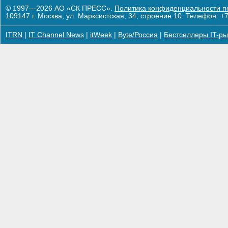
© 1997—2026 АО «СК ПРЕСС».
Политика конфиденциальности п
109147 г. Москва, ул. Марксистская, 34, строение 10. Телефон: +7
ITRN
|
IT Channel News
|
itWeek
|
Byte/Россия
|
Бестселлеры IT-ры