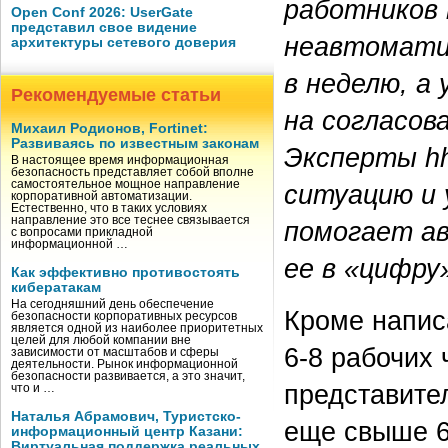
работников
Open Conf 2026: UserGate
представил свое видение
неавтомати
архитектуры сетевого доверия
в неделю, а
Рекомендуемые статьи
на согласов
Михаил Родионов, Fortinet:
Развиваясь по известным законам
Эксперты hh
В настоящее время информационная
безопасность представляет собой вполне
самостоятельное мощное направление
ситуацию и 
корпоративной автоматизации.
Естественно, что в таких условиях
направление это все теснее связывается
помогает а
с вопросами прикладной
информационной …
ее в «цифру
Как эффективно противостоять
кибератакам
На сегодняшний день обеспечение
Кроме напис
безопасности корпоративных ресурсов
является одной из наиболее приоритетных
целей для любой компании вне
6-8
рабочих ч
зависимости от масштабов и сферы
деятельности. Рынок информационной
безопасности развивается, а это значит,
представите
что и …
Наталья Абрамович, Туристско-
еще свыше 6
информационный центр Казани:
Виртуальная поддержка реальных