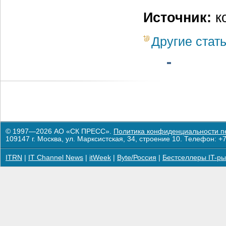
Источник:
к
Другие стат
© 1997—2026 АО «СК ПРЕСС».
Политика конфиденциальности п
109147 г. Москва, ул. Марксистская, 34, строение 10. Телефон: +7
ITRN
|
IT Channel News
|
itWeek
|
Byte/Россия
|
Бестселлеры IT-ры