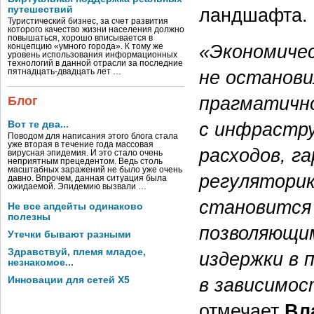
путешествий
ландшафта.
Туристический бизнес, за счет развития
которого качество жизни населения должно
повышаться, хорошо вписывается в
«Экономичес
концепцию «умного города». К тому же
уровень использования информационных
технологий в данной отрасли за последние
не останови
пятнадцать-двадцать лет …
прагматичн
Блог
с инфрастру
Вот те два...
Поводом для написания этого блога стала
уже вторая в течение года массовая
расходов, г
вирусная эпидемия. И это стало очень
неприятным прецедентом. Ведь столь
масштабных заражений не было уже очень
регуляторик
давно. Впрочем, данная ситуация была
ожидаемой. Эпидемию вызвали …
становится 
Не все апдейты одинаково
полезны
позволяющи
Утечки бывают разными
Здравствуй, племя младое,
издержки в 
незнакомое...
в зависимо
Инновации для сетей X5
отмечает
Вл