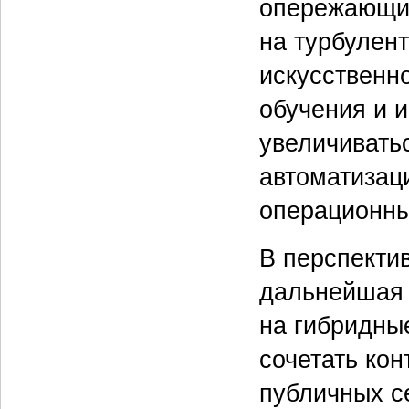
опережающий
на турбулен
искусственн
обучения и 
увеличиватьс
автоматизац
операционны
В перспектив
дальнейшая 
на гибридны
сочетать ко
публичных с