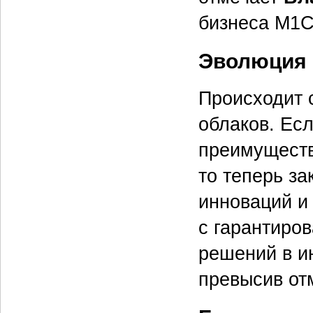
бизнеса M1C
Эволюция 
Происходит 
облаков. Ес
преимуществ
то теперь за
инноваций и
с гарантиро
решений в и
превысив от