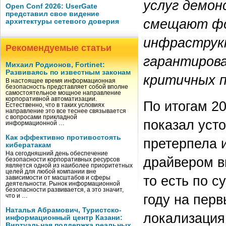
услуг демон
Open Conf 2026: UserGate
представил свое видение
смещают фок
архитектуры сетевого доверия
инфраструк
Рекомендуемые статьи
гарантирова
Михаил Родионов, Fortinet:
Развиваясь по известным законам
критичных п
В настоящее время информационная
безопасность представляет собой вполне
самостоятельное мощное направление
корпоративной автоматизации.
По итогам 2
Естественно, что в таких условиях
направление это все теснее связывается
с вопросами прикладной
показал усто
информационной …
Как эффективно противостоять
претерпела 
кибератакам
На сегодняшний день обеспечение
драйвером в
безопасности корпоративных ресурсов
является одной из наиболее приоритетных
целей для любой компании вне
то есть по с
зависимости от масштабов и сферы
деятельности. Рынок информационной
безопасности развивается, а это значит,
году на пер
что и …
Наталья Абрамович, Туристско-
локализация
информационный центр Казани:
Виртуальная поддержка реальных