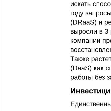
искать спос
году запрос
(DRaaS) и р
выросли в 3 
компании пр
восстановле
Также расте
(DaaS) как 
работы без з
Инвестици
Единственны