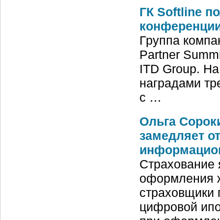
ГК Softline 
конференции 
Группа компа
Partner Summ
ITD Group. На
наградами тре
с …
Ольга Сорок
замедляет о
информацион
Страхование 
оформления ж
страховщики 
цифровой ипо