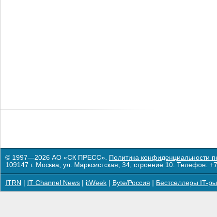
© 1997—2026 АО «СК ПРЕСС».
Политика конфиденциальности п
109147 г. Москва, ул. Марксистская, 34, строение 10. Телефон: +7
ITRN
|
IT Channel News
|
itWeek
|
Byte/Россия
|
Бестселлеры IT-ры