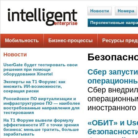
Новости
Номера
Перспективные напр
Мобильность
Бизнес-процессы
Ресурсы пред
Новости
Безопасн
UserGate будет тестировать свои
решения при помощи
Сбер запуст
оборудования Xinertel
операционн
Эксперты на Т1 Форуме: как
множить ИИ-возможности,
Сбер внедрил
сокращая риски
операционным
Российское ПО виртуализации и
инфраструктурное ПО — наиболее
иностранного
востребованные направления для
тестирования
На Т1 Форуме вывели формулу
«ОБИТ» и Us
эффективности ИТ с точки зрения
бизнеса: меньше тратить, больше
безопасност
зарабатывать