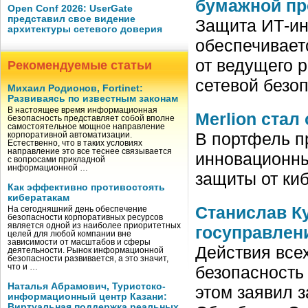
бумажной пр
Open Conf 2026: UserGate
представил свое видение
Защита ИТ-и
архитектуры сетевого доверия
обеспечивает
от ведущего 
Рекомендуемые статьи
сетевой безо
Михаил Родионов, Fortinet:
Развиваясь по известным законам
В настоящее время информационная
Merlion ста
безопасность представляет собой вполне
самостоятельное мощное направление
В портфель п
корпоративной автоматизации.
Естественно, что в таких условиях
направление это все теснее связывается
инновационны
с вопросами прикладной
информационной …
защиты от киб
Как эффективно противостоять
кибератакам
Станислав К
На сегодняшний день обеспечение
безопасности корпоративных ресурсов
является одной из наиболее приоритетных
госуправлен
целей для любой компании вне
зависимости от масштабов и сферы
Действия все
деятельности. Рынок информационной
безопасности развивается, а это значит,
что и …
безопасность
Наталья Абрамович, Туристско-
этом заявил 
информационный центр Казани:
Виртуальная поддержка реальных