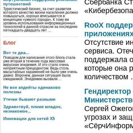
Сбербанка Ст
путешествий
«Кибербезоп
Туристический бизнес, за счет развития
которого качество жизни населения должно
повышаться, хорошо вписывается в
концепцию «умного города». К тому же
RooX поддер
уровень использования информационных
технологий в данной отрасли за последние
пятнадцать-двадцать лет …
приложения
Отсутствие и
Блог
сервиса. Оте
Вот те два...
поддержала о
Поводом для написания этого блога стала
уже вторая в течение года массовая
вирусная эпидемия. И это стало очень
которые она 
неприятным прецедентом. Ведь столь
масштабных заражений не было уже очень
количеством
давно. Впрочем, данная ситуация была
ожидаемой. Эпидемию вызвали …
Не все апдейты одинаково
Гендиректор
полезны
Министерств
Утечки бывают разными
Сергей Ожего
Здравствуй, племя младое,
незнакомое...
угрозах и за
Инновации для сетей X5
«СёрчИнформ