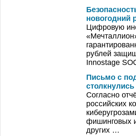
Безопасност
новогодний 
Цифровую инф
«Мечталлион»
гарантирован
рублей защищ
Innostage SO
Письмо с по
столкнулись 
Согласно отч
российских к
киберугрозами
фишинговых и
других …