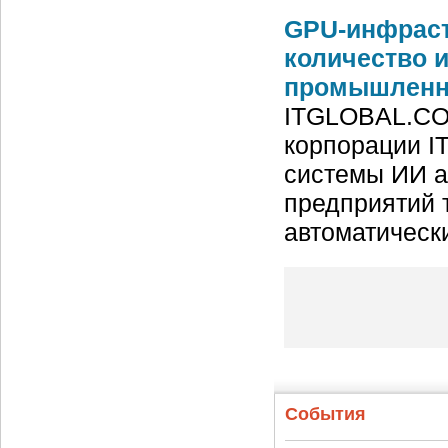
GPU-инфраст
количество 
промышленн
ITGLOBAL.CO
корпорации I
системы ИИ а
предприятий
автоматическ
События