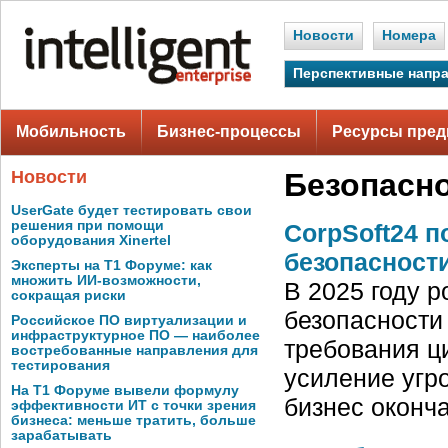
Новости
Номера
Перспективные напр
Мобильность
Бизнес-процессы
Ресурсы пред
Новости
Безопасн
UserGate будет тестировать свои
решения при помощи
CorpSoft24 
оборудования Xinertel
безопасност
Эксперты на Т1 Форуме: как
множить ИИ-возможности,
В 2025 году 
сокращая риски
безопасности 
Российское ПО виртуализации и
инфраструктурное ПО — наиболее
требования ц
востребованные направления для
тестирования
усиление угро
На Т1 Форуме вывели формулу
бизнес оконч
эффективности ИТ с точки зрения
бизнеса: меньше тратить, больше
зарабатывать