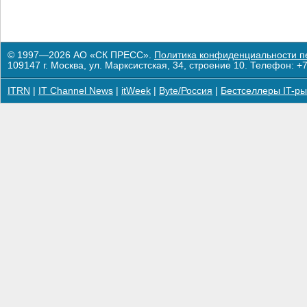
© 1997—2026 АО «СК ПРЕСС».
Политика конфиденциальности п
109147 г. Москва, ул. Марксистская, 34, строение 10. Телефон: +7
ITRN
|
IT Channel News
|
itWeek
|
Byte/Россия
|
Бестселлеры IT-ры