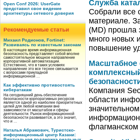
Служба ката
Open Conf 2026: UserGate
представил свое видение
Собрали все 
архитектуры сетевого доверия
материале. З
(MD) прошла 
Рекомендуемые статьи
много новых 
Михаил Родионов, Fortinet:
Развиваясь по известным законам
повышение у
В настоящее время информационная
безопасность представляет собой вполне
самостоятельное мощное направление
Масштабное 
корпоративной автоматизации.
Естественно, что в таких условиях
направление это все теснее связывается
комплексный
с вопросами прикладной
информационной …
безопасност
Как эффективно противостоять
Компания Secu
кибератакам
На сегодняшний день обеспечение
области инфо
безопасности корпоративных ресурсов
является одной из наиболее приоритетных
значительном
целей для любой компании вне
зависимости от масштабов и сферы
деятельности. Рынок информационной
информационн
безопасности развивается, а это значит,
что и …
флагманском 
Наталья Абрамович, Туристско-
информационный центр Казани:
Виртуальная поддержка реальных