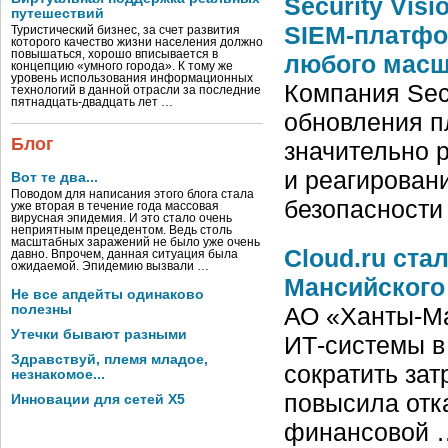
Security Vis
путешествий
SIEM-платфо
Туристический бизнес, за счет развития
которого качество жизни населения должно
повышаться, хорошо вписывается в
любого масш
концепцию «умного города». К тому же
уровень использования информационных
Компания Secu
технологий в данной отрасли за последние
пятнадцать-двадцать лет …
обновления п
Блог
значительно 
и реагирован
Вот те два...
Поводом для написания этого блога стала
безопасности
уже вторая в течение года массовая
вирусная эпидемия. И это стало очень
неприятным прецедентом. Ведь столь
масштабных заражений не было уже очень
Cloud.ru ст
давно. Впрочем, данная ситуация была
ожидаемой. Эпидемию вызвали …
Мансийског
Не все апдейты одинаково
полезны
АО «Ханты-Ма
Утечки бывают разными
ИТ-системы в
Здравствуй, племя младое,
сократить за
незнакомое...
повысила отк
Инновации для сетей X5
финансовой 