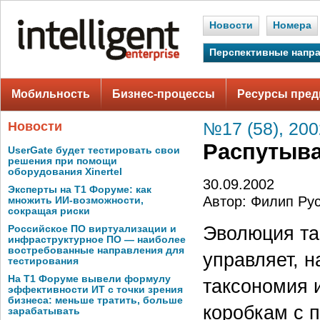
Новости
Номера
Перспективные напр
Мобильность
Бизнес-процессы
Ресурсы пред
Новости
№17 (58), 200
Распутыва
UserGate будет тестировать свои
решения при помощи
оборудования Xinertel
30.09.2002
Эксперты на Т1 Форуме: как
Автор: Филип Ру
множить ИИ-возможности,
сокращая риски
Эволюция та
Российское ПО виртуализации и
инфраструктурное ПО — наиболее
востребованные направления для
управляет, н
тестирования
На Т1 Форуме вывели формулу
таксономия 
эффективности ИТ с точки зрения
бизнеса: меньше тратить, больше
коробкам с 
зарабатывать