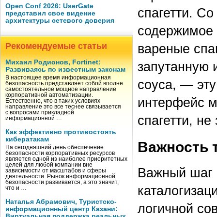
Open Conf 2026: UserGate
спагетти. С
представил свое видение
архитектуры сетевого доверия
содержимое 
Рекомендуемые статьи
вареные спа
Михаил Родионов, Fortinet:
запутанную 
Развиваясь по известным законам
В настоящее время информационная
соуса, — эт
безопасность представляет собой вполне
самостоятельное мощное направление
корпоративной автоматизации.
интерфейс мн
Естественно, что в таких условиях
направление это все теснее связывается
с вопросами прикладной
спагетти, не
информационной …
Как эффективно противостоять
кибератакам
Важность 
На сегодняшний день обеспечение
безопасности корпоративных ресурсов
является одной из наиболее приоритетных
целей для любой компании вне
Важный шаг 
зависимости от масштабов и сферы
деятельности. Рынок информационной
безопасности развивается, а это значит,
каталогизаци
что и …
Наталья Абрамович, Туристско-
логичной со
информационный центр Казани:
Виртуальная поддержка реальных