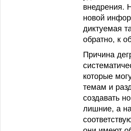
внедрения. 
новой инфор
диктуемая т
обратно, к 
Причина дег
систематиче
которые мог
темам и разд
создавать н
лишние, а н
соответству
они имеют о