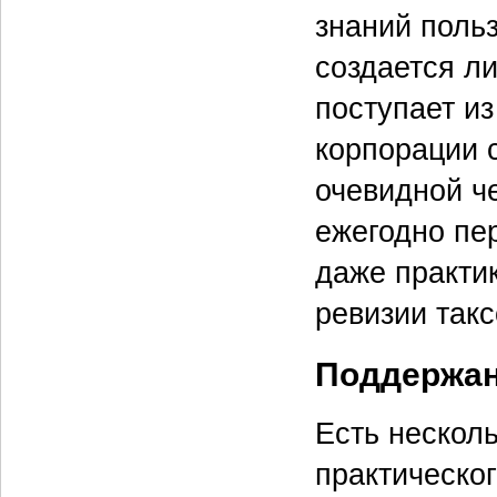
знаний поль
создается л
поступает и
корпорации 
очевидной ч
ежегодно пе
даже практи
ревизии так
Поддержан
Есть нескол
практическо