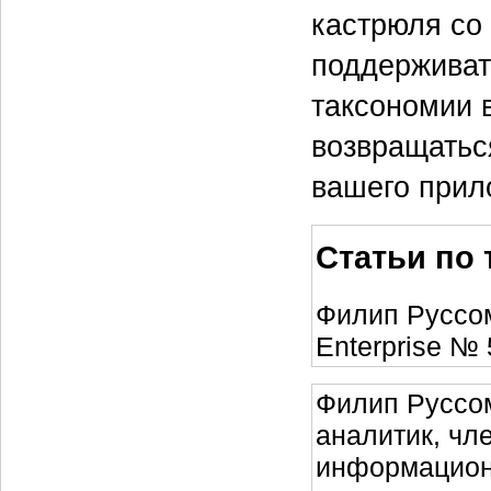
кастрюля со 
поддерживать
таксономии 
возвращатьс
вашего прил
Статьи по т
Филип Руссо
Enterprise № 
Филип Руссом
аналитик, чл
информационн