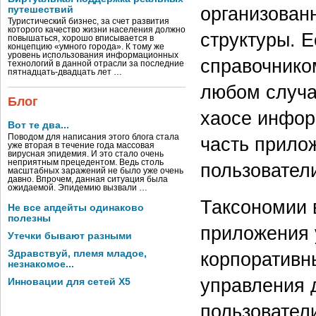
организован
путешествий
Туристический бизнес, за счет развития
которого качество жизни населения должно
структуры. 
повышаться, хорошо вписывается в
концепцию «умного города». К тому же
уровень использования информационных
справочнико
технологий в данной отрасли за последние
пятнадцать-двадцать лет …
любом случа
Блог
хаосе инфор
Вот те два...
Поводом для написания этого блога стала
часть прило
уже вторая в течение года массовая
вирусная эпидемия. И это стало очень
неприятным прецедентом. Ведь столь
пользовател
масштабных заражений не было уже очень
давно. Впрочем, данная ситуация была
ожидаемой. Эпидемию вызвали …
Таксономии 
Не все апдейты одинаково
полезны
приложения 
Утечки бывают разными
Здравствуй, племя младое,
корпоративн
незнакомое...
управления 
Инновации для сетей X5
пользовател