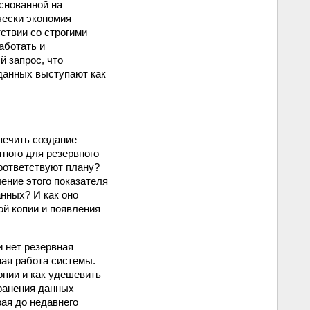
снованной на
чески экономия
ствии со строгими
аботать и
 запрос, что
 данных выступают как
печить создание
ного для резервного
соответствуют плану?
ение этого показателя
нных? И как оно
ой копии и появления
и нет резервная
ная работа системы.
опии и как удешевить
ранения данных
рая до недавнего