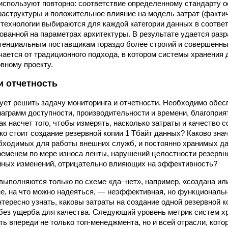
используют повторно: соответствие определенному стандарту о
аструктуры и положительное влияние на модель затрат (факти
 технологии выбираются для каждой категории данных в соответ
ованной на параметрах архитектуры. В результате удается разр
тенциальным поставщикам гораздо более строгий и совершенный
чается от традиционного подхода, в котором системы хранения
овному проекту.
и отчетность
дует решить задачу мониторинга и отчетности. Необходимо обес
аграмм доступности, производительности и времени, благоприят
ак насчет того, чтобы измерять, насколько затраты и качество 
ко стоит создание резервной копии 1 Тбайт данных? Каково знач
бходимых для работы внешних служб, и постоянно хранимых да
ременем по мере износа ленты, нарушений целостности резервн
нных изменений, отрицательно влияющих на эффективность?
выполняются только по схеме «да–нет», например, «создана ил
ее, на что можно надеяться, — неэффективная, но функциональ
нтересно узнать, каковы затраты на создание одной резервной к
без ущерба для качества. Следующий уровень метрик систем х
ть впереди не только топ-менеджмента, но и всей отрасли, кото