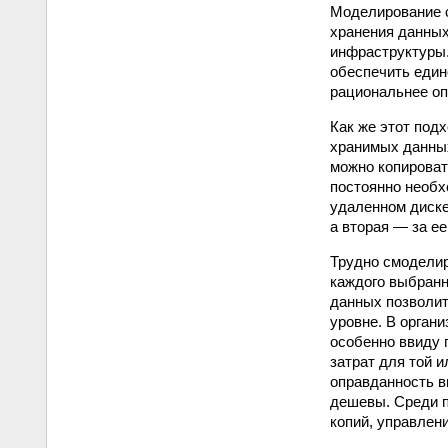
Моделирование 
хранения данных
инфраструктуры.
обеспечить един
рациональнее оп
Как же этот под
хранимых данны
можно копироват
постоянно необх
удаленном диске
а вторая — за е
Трудно смоделир
каждого выбранн
данных позволит
уровне. В орган
особенно ввиду 
затрат для той 
оправданность в
дешевы. Среди п
копий, управлен