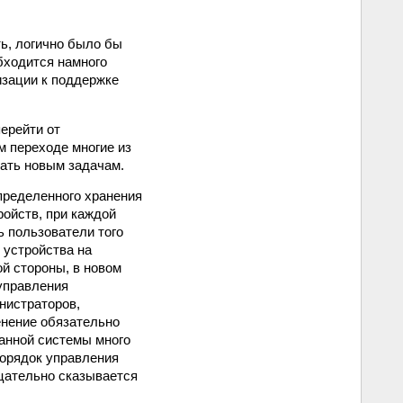
ть, логично было бы
бходится намного
изации к поддержке
ерейти от
м переходе многие из
вать новым задачам.
пределенного хранения
ойств, при каждой
 пользователи того
 устройства на
ой стороны, в новом
управления
нистраторов,
нение обязательно
ванной системы много
порядок управления
ицательно сказывается