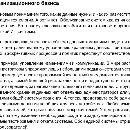
ганизационного базиса
 новым пониманием того, какие данные нужны и как их размести
зации технологии. А вот и нет! Обслуживание систем хранения о
ретения. Вот почему так важно позаботиться о готовности орган
еской ИТ-системы.
епрекращающегося роста объема данных компаниям придется п
 к централизованному управлению хранением данных. При тако
х и эффективных процессов и политик перестанут соответство
 примера: управление изменениями и коммуникации. В мире рас
инистраторы управляют лишь небольшими подмножествами устр
пример, установке программной «заплаты») уведомляются лишь
йства, а самый большой риск заключается в недоступности этого
го-то времени, затрагивающей только его пользователей. С друг
ванного хранения данных нет отдельных администраторов для 
ями общей системы хранения. А теперь представьте себе адми
личными данными на общих для всех устройствах. Любое изме
ользователей, которые связаны с макросистемой. У централизо
, поэтому жизненно необходимо создать и задокументировать 
аны тестирования и отката системы. Сбой единой системы отр
пользователей.