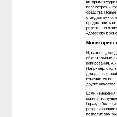
которым ресурс 
параметрах инфр
средств). Новые
стандартами осн
предоставить по
разительно отли
«довесок» к осн
Мониторинг 
И, наконец, сле
обязательных ди
копирования. А к
Например, сколь
для данных, нео
изменяется со в
других качестве
Если измерения 
копия», то лучш
Гораздо более и
резервирование 
позволит вам бы