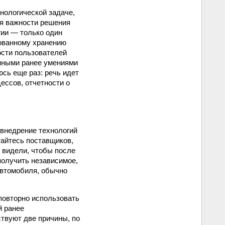
хнологической задаче,
яя важности решения
гии — только один
зованному хранению
ости пользователей
нными ранее умениями
сь еще раз: речь идет
цессов, отчетности о
 внедрение технологий
гайтесь поставщиков,
 видели, чтобы после
получить независимое,
автомобиля, обычно
повторно использовать
й ранее
твуют две причины, по