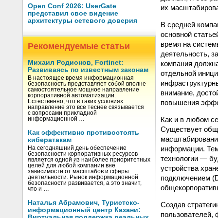
Open Conf 2026: UserGate
их масштабиров
представил свое видение
архитектуры сетевого доверия
В средней компа
основной статьей
время на систем
Рекомендуемые статьи
деятельность, з
Михаил Родионов, Fortinet:
компания должна
Развиваясь по известным законам
отдельной иници
В настоящее время информационная
инфраструктурн
безопасность представляет собой вполне
самостоятельное мощное направление
внимание, досто
корпоративной автоматизации.
повышения эффек
Естественно, что в таких условиях
направление это все теснее связывается
с вопросами прикладной
Как и в любом с
информационной …
Существует общ
Как эффективно противостоять
масштабировани
кибератакам
информации. Тем
На сегодняшний день обеспечение
безопасности корпоративных ресурсов
технологии — бу
является одной из наиболее приоритетных
целей для любой компании вне
устройства хран
зависимости от масштабов и сферы
подключением (D
деятельности. Рынок информационной
безопасности развивается, а это значит,
общекорпоративн
что и …
Наталья Абрамович, Туристско-
Создав стратеги
информационный центр Казани:
пользователей, 
Виртуальная поддержка реальных