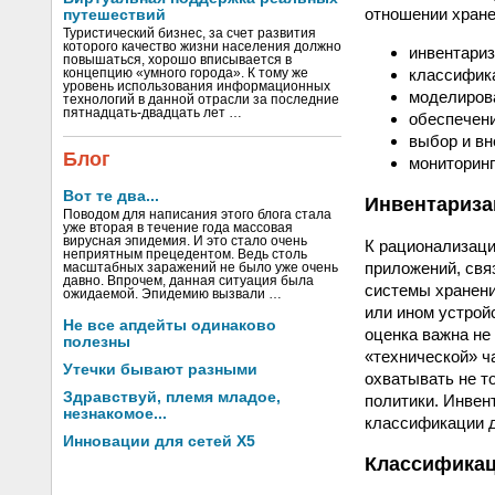
отношении хране
путешествий
Туристический бизнес, за счет развития
которого качество жизни населения должно
инвентариз
повышаться, хорошо вписывается в
классифик
концепцию «умного города». К тому же
уровень использования информационных
моделирова
технологий в данной отрасли за последние
пятнадцать-двадцать лет …
обеспечени
выбор и вн
Блог
мониторинг
Вот те два...
Инвентариза
Поводом для написания этого блога стала
уже вторая в течение года массовая
вирусная эпидемия. И это стало очень
К рационализаци
неприятным прецедентом. Ведь столь
приложений, свя
масштабных заражений не было уже очень
давно. Впрочем, данная ситуация была
системы хранени
ожидаемой. Эпидемию вызвали …
или ином устрой
Не все апдейты одинаково
оценка важна не
полезны
«технической» ч
Утечки бывают разными
охватывать не т
Здравствуй, племя младое,
политики. Инвен
незнакомое...
классификации 
Инновации для сетей X5
Классификац