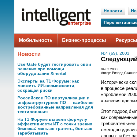
Новости
Но
Перспективные
Мобильность
Бизнес-процессы
Ресурсы
Новости
№4 (69), 2003
Следующий
UserGate будет тестировать свои
решения при помощи
04.03.2003
Автор: Ричард Сканне
оборудования Xinertel
Эксперты на Т1 Форуме: как
Исторически скл
множить ИИ-возможности,
в процессе реал
сокращая риски
«проблемой 2000
Российское ПО виртуализации и
хранения данных
инфраструктурное ПО — наиболее
востребованные направления для
Этот подход был
тестирования
как современные 
На Т1 Форуме вывели формулу
требовательнее 
эффективности ИТ с точки зрения
бизнеса: меньше тратить, больше
ежегодно удваив
зарабатывать
данных, и без р