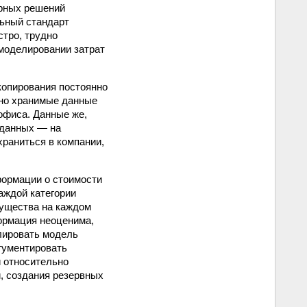
урных решений
льный стандарт
стро, трудно
 моделировании затрат
 копирования постоянно
но хранимые данные
офиса. Данные же,
 данных — на
храниться в компании,
формации о стоимости
аждой категории
мущества на каждом
ормация неоценима,
лировать модель
ргументировать
и относительно
, создания резервных