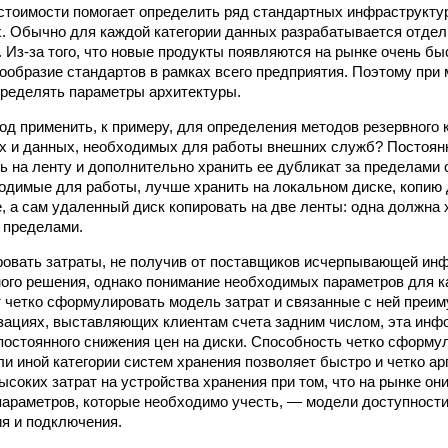
стоимости помогает определить ряд стандартных инфраструкт
. Обычно для каждой категории данных разрабатывается отде
 Из-за того, что новые продукты появляются на рынке очень бы
ообразие стандартов в рамках всего предприятия. Поэтому при
ределять параметры архитектуры.
ход применить, к примеру, для определения методов резервного
х и данных, необходимых для работы внешних служб? Постоян
ь на ленту и дополнительно хранить ее дубликат за пределами 
одимые для работы, лучше хранить на локальном диске, копию
, а сам удаленный диск копировать на две ленты: одна должна 
е пределами.
овать затраты, не получив от поставщиков исчерпывающей ин
ого решения, однако понимание необходимых параметров для к
 четко сформулировать модель затрат и связанные с ней преи
изациях, выставляющих клиентам счета задним числом, эта инф
постоянного снижения цен на диски. Способность четко сформу
или иной категории систем хранения позволяет быстро и четко а
ысоких затрат на устройства хранения при том, что на рынке он
араметров, которые необходимо учесть, — модели доступности
ия и подключения.