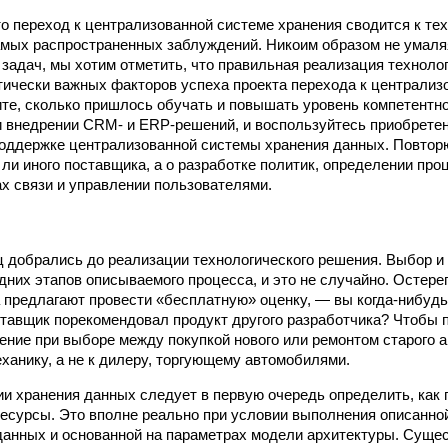
то переход к централизованной системе хранения сводится к те
амых распространенных заблуждений. Никоим образом не умал
 задач, мы хотим отметить, что правильная реализация техноло
итически важных факторов успеха проекта перехода к централи
те, сколько пришлось обучать и повышать уровень компетентн
и внедрении CRM- и ERP-решений, и воспользуйтесь приобрете
поддержке централизованной системы хранения данных. Повторю
 ли иного поставщика, а о разработке политик, определении про
ах связи и управлении пользователями.
ц добрались до реализации технологического решения. Выбор и
дних этапов описываемого процесса, и это не случайно. Остере
а предлагают провести «бесплатную» оценку, — вы когда-нибудь
ставщик порекомендовал продукт другого разработчика? Чтобы 
ение при выборе между покупкой нового или ремонтом старого 
ханику, а не к дилеру, торгующему автомобилями.
ии хранения данных следует в первую очередь определить, как 
сурсы. Это вполне реально при условии выполнения описанно
анных и основанной на параметрах модели архитектуры. Сущес