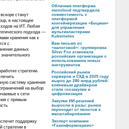
Облачная платформа
moncloud подтвердила
 вскоре станут
совместимость с
платформой
oup, в настоящее
контейнеризации «Боцман»
сходов на ИТ. Любая
для управления
тегического подхода —
мультикластерами
Kubernetes
ами хранения как к
тся с
Вам письмо из
«налоговой»: группировка
анения данных
Silver Fox атаковала
 значительного
российские организации с
использованием новых
инструментов
работке стратегии.
Российский рынок
спечить
серверов и СХД в 2025 году
вырос до 280 млрд рублей:
нную систему хранения
ключевым драйвером
 ограничений на выбор
стали госзакупки и
ючаемые к сети
цифровизация
ения с прямым
Закупки ИИ-решений
ость
выросли в разы: рынок
переходит от пилотов к
масштабированию
еспечит поддержку
Эксперт компании
«Газинформсервис»
 стратегии в