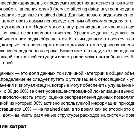
лассификация данных предусматривает их деление на три катег
работы внешних служб (service-affecting data); внутренние данные
 хранимые данные (retained data). Данные первого вида жизненно
и целостность самым непосредственным образом определяют с
слуги клиентам. Недоступность внутренних данных чревата на
, но никак не затрагивает клиентов. Хранимые данные должны о
 обычно к ним редко обращаются. К таким данным относятся, на
, которые, согласно нормативным документам в здравоохранени
яжении определенного срока. Важно иметь в виду, что приведен
каждой конкретной ситуации или отрасли может потребоваться
егорий.
анных — это доля данных той или иной категории в общем объ
пределение не следует путать с утилизацией, относящейся к 
анения и виртуализации, которые могут обеспечить улучшение 
м, с 30 до 60% за счет усовершенствованной локализации вычи
отивоположность этому, оценка распределения данных позволяет
одной из которых 90% активно используемой информации приходи
а оставшиеся 10% — на retained data, в то время как во второй эт
0, должны иметь различные структуры расходов на системы хра
ие затрат