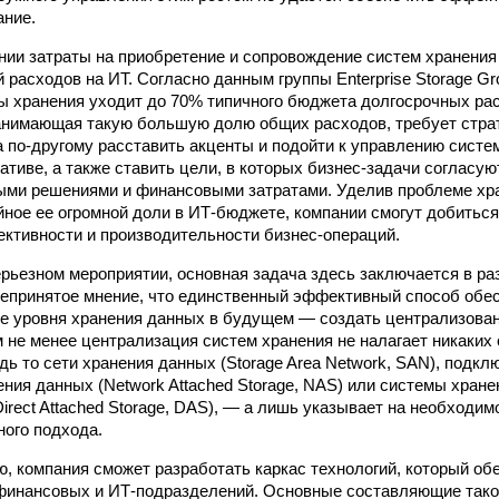
ание.
нии затраты на приобретение и сопровождение систем хранения
 расходов на ИТ. Согласно данным группы Enterprise Storage Gr
ы хранения уходит до 70% типичного бюджета долгосрочных ра
анимающая такую большую долю общих расходов, требует стра
 по-другому расставить акценты и подойти к управлению систем
ативе, а также ставить цели, в которых бизнес-задачи согласую
ыми решениями и финансовыми затратами. Уделив проблеме хр
йное ее огромной доли в ИТ-бюджете, компании смогут добиться
тивности и производительности бизнес-операций.
ерьезном мероприятии, основная задача здесь заключается в раз
епринятое мнение, что единственный эффективный способ обе
е уровня хранения данных в будущем — создать централизова
 не менее централизация систем хранения не налагает никаких
дь то сети хранения данных (Storage Area Network, SAN), подкл
ения данных (Network Attached Storage, NAS) или системы хран
irect Attached Storage, DAS), — а лишь указывает на необходим
ого подхода.
ю, компания сможет разработать каркас технологий, который об
финансовых и ИТ-подразделений. Основные составляющие такой