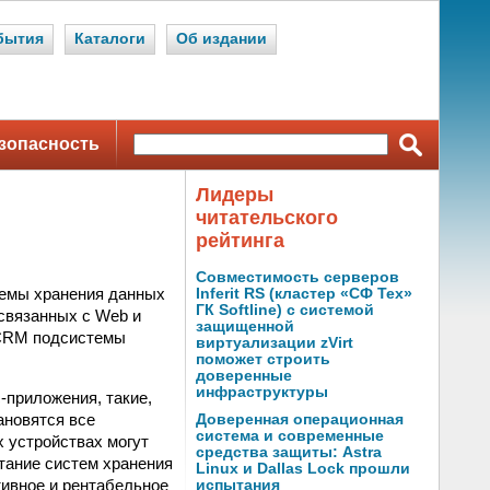
бытия
Каталоги
Об издании
зопасность
Лидеры
читательского
рейтинга
Совместимость серверов
темы хранения данных
Inferit RS (кластер «СФ Тех»
ГК Softline) с системой
 связанных с Web и
защищенной
и CRM подсистемы
виртуализации zVirt
поможет строить
доверенные
инфраструктуры
-приложения, такие,
ановятся все
Доверенная операционная
система и современные
 устройствах могут
средства защиты: Astra
тание систем хранения
Linux и Dallas Lock прошли
тивное и рентабельное
испытания