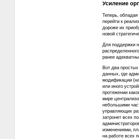
Усиление ор
Теперь, обладая
перейти к реали
дороже их приоб
новой стратегич
Для поддержки н
распределенного
ранее адекватны
Вот два простых
данных, где адм
модификации (на
или иного устро
протяжении како
мире централизо
небольшими част
управляющих раз
затронет всех п
администраторов
изменениями, пл
на работе всех 