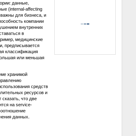
ории: данные,
 (internal-affecting
 важны для бизнеса, и
пособность компании
рушением внутренних
ставаться в
пример, медицинские
и, предписывается
ная классификация
 большая или меньшая
еме хранимой
управлению
использования средств
слительных ресурсов и
 сказать, что две
тся на service-
о соотношение
нения данных.