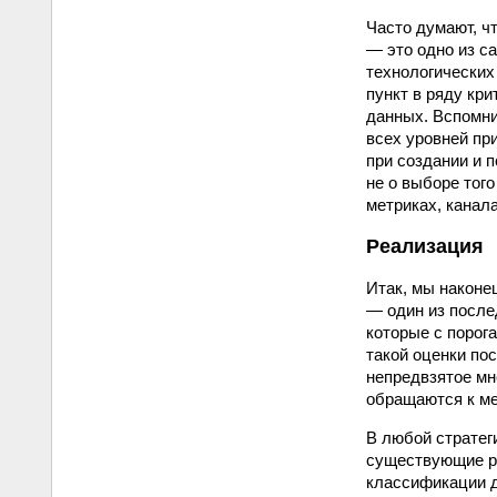
Часто думают, ч
— это одно из с
технологических
пункт в ряду кр
данных. Вспомни
всех уровней пр
при создании и 
не о выборе того
метриках, канал
Реализация
Итак, мы наконе
— один из после
которые с порог
такой оценки по
непредвзятое мн
обращаются к ме
В любой стратег
существующие ре
классификации д