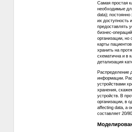
Самая простая к
необходимые для 
data); постоянно
их доступность 
предоставлять у
бизнес-операций
организации, но
карты пациентов
хранить на прот
схематична и в 
детализация кат
Распределение д
информации. Рас
устройствами хр
хранения, скаже
устройств. В пр
организации, в 
affecting data, 
составляет 20/8
Моделирован