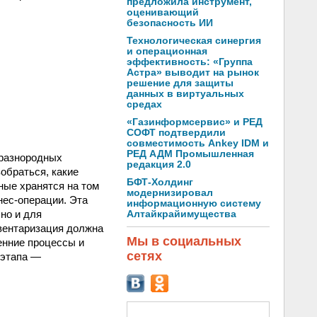
предложила инструмент,
оценивающий
безопасность ИИ
Технологическая синергия
и операционная
эффективность: «Группа
Астра» выводит на рынок
решение для защиты
данных в виртуальных
средах
«Газинформсервис» и РЕД
СОФТ подтвердили
совместимость Ankey IDM и
РЕД АДМ Промышленная
 разнородных
редакция 2.0
обраться, какие
БФТ-Холдинг
ные хранятся на том
модернизировал
нес-операции. Эта
информационную систему
но и для
Алтайкрайимущества
нвентаризация должна
Мы в социальных
енние процессы и
сетях
 этапа —