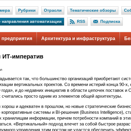
мера
Рубрики
Отрасли
Тематические обзоры
Со
 направления автоматизации
RSS
Подписка
 предприятия
Архитектура и инфраструктура
Бе
 ИТ-императив
лл
адывается так, что большинство организаций приобретают сис
изации вертикальных проектов. Со времени истерий конца 90-х,
 года», и до недавних инициатив в области цепочек поставок 
 считались просто одним из элементов общей архитектуры.
 хорош и адекватен в прошлом, но новые стратегические бизнес
корпоративные системы и BI-решения (Business Intelligence), ст
к хранилищам информации, причем потребности компаний в этих
аться. «Вертикальный» подход влечет за собой быстрое разрас
азумного управления этим ростом не удастся обеспечить эффек