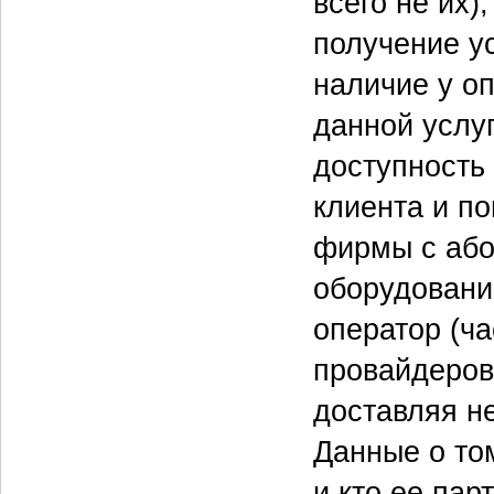
всего не их)
получение ус
наличие у о
данной услуг
доступность
клиента и п
фирмы с або
оборудовани
оператор (ч
провайдеров
доставляя н
Данные о то
и кто ее пар