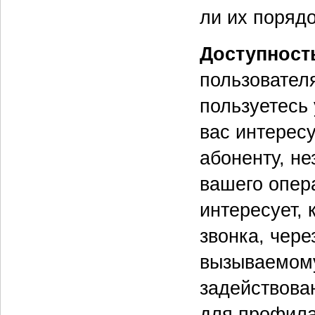
ли их порядо
Доступност
пользовател
пользуетесь 
вас интерес
абоненту, не
вашего опера
интересует,
звонка, чере
вызываемому
задействова
для профила