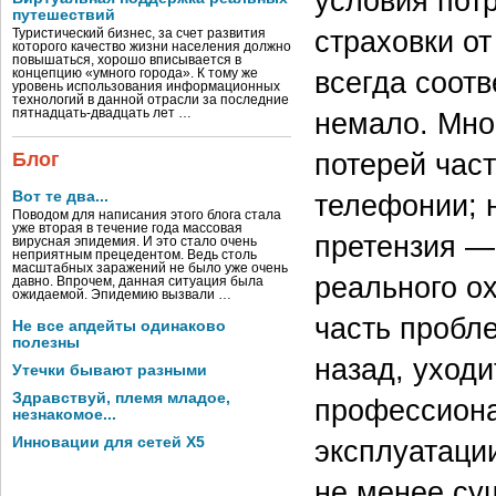
условия потр
путешествий
страховки от
Туристический бизнес, за счет развития
которого качество жизни населения должно
повышаться, хорошо вписывается в
всегда соотв
концепцию «умного города». К тому же
уровень использования информационных
технологий в данной отрасли за последние
пятнадцать-двадцать лет …
немало. Мно
потерей част
Блог
Вот те два...
телефонии; 
Поводом для написания этого блога стала
уже вторая в течение года массовая
претензия —
вирусная эпидемия. И это стало очень
неприятным прецедентом. Ведь столь
масштабных заражений не было уже очень
реального ох
давно. Впрочем, данная ситуация была
ожидаемой. Эпидемию вызвали …
часть пробл
Не все апдейты одинаково
полезны
назад, уход
Утечки бывают разными
Здравствуй, племя младое,
профессиона
незнакомое...
Инновации для сетей X5
эксплуатаци
не менее су