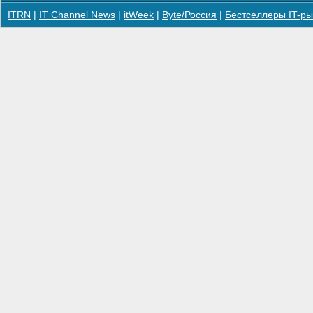
ITRN
|
IT Channel News
|
itWeek
|
Byte/Россия
|
Бестселлеры IT-ры