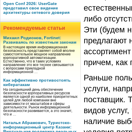
Open Conf 2026: UserGate
естественны
представил свое видение
архитектуры сетевого доверия
либо отсутст
Рекомендуемые статьи
Эти (будем 
Михаил Родионов, Fortinet:
предлагают 
Развиваясь по известным законам
В настоящее время информационная
ассортимент 
безопасность представляет собой вполне
самостоятельное мощное направление
корпоративной автоматизации.
причем, как 
Естественно, что в таких условиях
направление это все теснее связывается
с вопросами прикладной
информационной …
Раньше поль
Как эффективно противостоять
кибератакам
услуги, напр
На сегодняшний день обеспечение
безопасности корпоративных ресурсов
является одной из наиболее приоритетных
поставщик. 
целей для любой компании вне
зависимости от масштабов и сферы
деятельности. Рынок информационной
видов услуг,
безопасности развивается, а это значит,
что и …
наличие выб
Наталья Абрамович, Туристско-
информационный центр Казани:
Виртуальная поддержка реальных