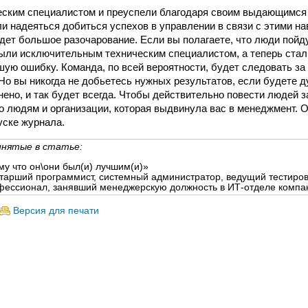
еским специалистом и преуспели благодаря своим выдающимся
 надеяться добиться успехов в управлении в связи с этими н
дет большое разочарование. Если вы полагаете, что люди пойду
были исключительным техническим специалистом, а теперь ста
ую ошибку. Команда, по всей вероятности, будет следовать за 
 Но вы никогда не добьетесь нужных результатов, если будете д
нено, и так будет всегда. Чтобы действительно повести людей 
но людям и организации, которая выдвинула вас в менеджмент. О
ске журнала.
инятые в статье:
у что он\они был(и) лучшим(и)»
тарший программист, системный администратор, ведущий тестир
фессионал, занявший менеджерскую должность в ИТ-отделе компа
Версия для печати