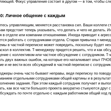
ляющей. Фокус управления состоит в другом — в том, чтобы с
0: Личное общение с каждым
итесь управляющим, меняется расстановка сил. Ваши коллеги 
м предстоит теперь указывать, что делать и чего не делать. Ин
 в отделе или компании отношениями. Иногда приводит к агресс
тся работать с сотрудниками отдела. Старая привычка т-мене
емы в частной переписке может повредить, поскольку будет не
скол в коллектив. Т-менеджеру придется решить, что и как об
ение с коллективом или частное обсуждение с сотрудником. Т
ать двух важных ошибок, на которые его наталкивает опыт ПЧОБ
е и не вести всех обсуждений в частной переписке с сотрудник
еджеры очень часто бывают неправы, ведя переписку по повод
иманием отдельными сотрудниками общей картины и в результ
олнению задания. При этом каждый сотрудник получает и выпол
ть, как все части большого проекта аккуратно стыкуются друг с
бсуждать по почте отдельно с каждым работником общий ход пр