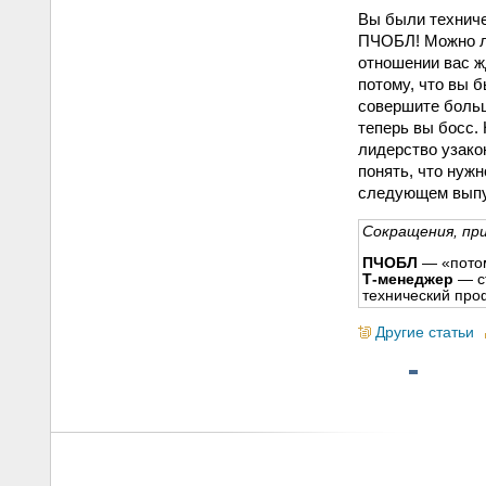
Вы были технич
ПЧОБЛ! Можно ли
отношении вас ж
потому, что вы 
совершите больш
теперь вы босс.
лидерство узако
понять, что нуж
следующем выпу
Сокращения, пр
ПЧОБЛ
— «потом
Т-менеджер
— с
технический про
Другие статьи