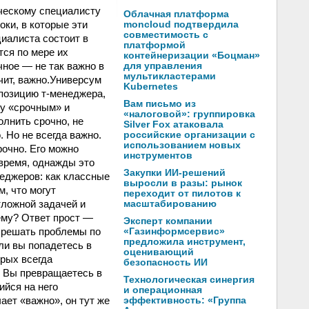
ическому специалисту
Облачная платформа
оки, в которые эти
moncloud подтвердила
совместимость с
иалиста состоит в
платформой
тся по
мере их
контейнеризации «Боцман»
чное — не так важно в
для управления
мультикластерами
чит, важно.Универсум
Kubernetes
 позицию т-менеджера,
Вам письмо из
у «срочным» и
«налоговой»: группировка
олнить срочно, не
Silver Fox атаковала
 Но не всегда важно.
российские организации с
использованием новых
рочно. Его можно
инструментов
 время, однажды это
Закупки ИИ-решений
еджеров: как классные
выросли в разы: рынок
, что могут
переходит от пилотов к
ложной задачей и
масштабированию
ему? Ответ прост —
Эксперт компании
 решать проблемы по
«Газинформсервис»
предложила инструмент,
ли вы попадетесь в
оценивающий
орых всегда
безопасность ИИ
. Вы превращаетесь в
Технологическая синергия
йся на него
и операционная
ает «важно», он тут же
эффективность: «Группа