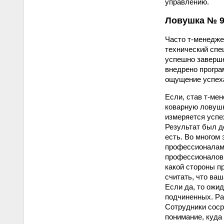
управлению.
Ловушка № 9
Часто т-менедже
технический спе
успешно заверше
внедрено програ
ощущение успеха
Если, став т-ме
коварную ловушк
измеряется успе
Результат был д
есть. Во многом
профессионалам,
профессионалов,
какой стороны п
считать, что ва
Если да, то ожид
подчиненных. Ра
Сотрудники соср
понимание, куда