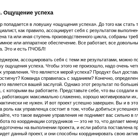
. Ощущение успеха
р попадается в ловушку «ощущения успеха». До того как стать 
циалист, как правило, ассоциирует себя с результатом выполне
на та или иная ступень производственного цикла, собраны треб
ммное или аппаратное обеспечение. Все работает, все довольны
. Это и есть ПЧОБЛ!
неджером, ассоциировать себя с теми же результатами, можно п
у ощущения успеха. Чтобы этого не произошло, надо очень четк
х управления. Что является мерой успеха? Продукт был доста
остигнут? Команда справилась с заданием? Конечно, определен
 это является вашей заслугой. Однако этот результат по больш
 с которыми вы работаете. Представьте себе, что вы создали 
 работающих максимально слаженно, хорошо мотивировали их, т
рактически не нужен. И вот проект успешно завершен. Вы и в эт
ша роль как управленца состоит в том, чтобы добиться успешно
айте, что такое видение управления не поднимет вас сильно в 
бота по координации сотрудников — это не то, что делает мен
едоточены на выполнении проекта, и если работа поставлена пр
 идет данный проект, и они способны координировать свою актив