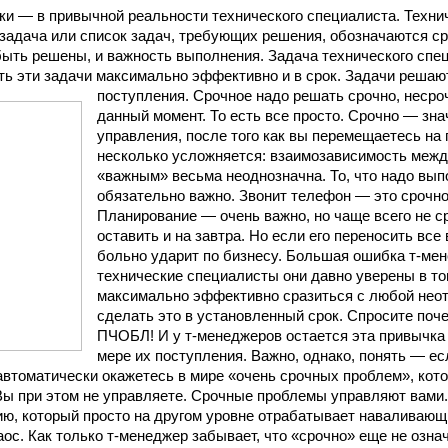
ки — в привычной реальности технического специалиста. Техн
 задача или список задач, требующих решения, обозначаются ср
ыть решены, и важность выполнения. Задача технического спец
ть эти задачи максимально эффективно и в срок. Задачи решаю
поступления. Срочное надо решать срочно, несро
данный момент. То есть все просто. Срочно — зна
управления, после того как вы перемещаетесь на
несколько усложняется: взаимозависимость межд
«важным» весьма неоднозначна. То, что надо вып
обязательно важно. Звонит телефон — это срочно.
Планирование — очень важно, но чаще всего не с
оставить и на завтра. Но если его переносить все
больно ударит по бизнесу. Большая ошибка т-мен
технические специалисты они давно уверены в том
максимально эффективно сразиться с любой неот
сделать это в установленный срок. Спросите поч
ПЧОБЛ! И у т-менеджеров остается эта привычка
мере их поступления. Важно, однако, понять — ес
 автоматически окажетесь в мире «очень срочных проблем», кот
Вы при этом не управляете. Срочные проблемы управляют вами
ю, который просто на другом уровне отрабатывает наваливающи
ос. Как только т-менеджер забывает, что «срочно» еще не означ