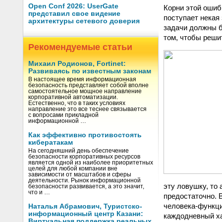
Open Conf 2026: UserGate
Корни этой ошиб
представил свое видение
поступает некая
архитектуры сетевого доверия
задачи должны б
том, чтобы реши
Рекомендуемые статьи
Михаил Родионов, Fortinet:
Развиваясь по известным законам
В настоящее время информационная
безопасность представляет собой вполне
самостоятельное мощное направление
корпоративной автоматизации.
Естественно, что в таких условиях
направление это все теснее связывается
с вопросами прикладной
информационной …
Как эффективно противостоять
кибератакам
На сегодняшний день обеспечение
безопасности корпоративных ресурсов
является одной из наиболее приоритетных
целей для любой компании вне
зависимости от масштабов и сферы
деятельности. Рынок информационной
эту ловушку, то
безопасности развивается, а это значит,
что и …
предостаточно. 
человека-функци
Наталья Абрамович, Туристско-
информационный центр Казани:
каждодневный ха
Виртуальная поддержка реальных