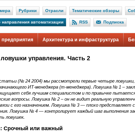
мера
Рубрики
Отрасли
Тематические обзоры
Со
 направления автоматизации
RSS
Подписка
 предприятия
Архитектура и инфраструктура
Бе
ловушки управления. Часть 2
 статьи (№ 24 2004) мы рассмотрели первые четыре ловушки
ачинающего ИТ-менеджера (т-менеджера). Ловушка № 1 – зак
 ощущает себя лучшим специалистом и по привычке пытаетс
ские вопросы. Ловушка № 2 – он не видит реальную управлен
вязи с его назначением. Ловушка № 3 — плохо представляет 
ания. Ловушка № 4 — контролирует каждый шаг выполнения за
ь ловушек.
: Срочный или важный