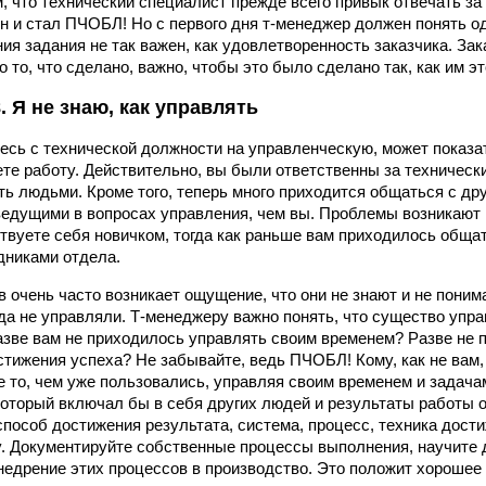
, что технический специалист прежде всего привык отвечать за
н и стал ПЧОБЛ! Но с первого дня т-менеджер должен понять о
ия задания не так важен, как удовлетворенность заказчика. Зак
 то, что сделано, важно, чтобы это было сделано так, как им эт
 Я не знаю, как управлять
тесь с технической должности на управленческую, может показа
те работу. Действительно, вы были ответственны за технически
ь людьми. Кроме того, теперь много приходится общаться с др
ведущими в вопросах управления, чем вы. Проблемы возникают 
вствуете себя новичком, тогда как раньше вам приходилось обща
дниками отдела.
 очень часто возникает ощущение, что они не знают и не понима
да не управляли. Т-менеджеру важно понять, что существо упра
Разве вам не приходилось управлять своим временем? Разве не
тижения успеха? Не забывайте, ведь ПЧОБЛ! Кому, как не вам, з
е то, чем уже пользовались, управляя своим временем и задачам
который включал бы в себя других людей и результаты работы 
способ достижения результата, система, процесс, техника дост
у. Документируйте собственные процессы выполнения, научите 
недрение этих процессов в производство. Это положит хорошее