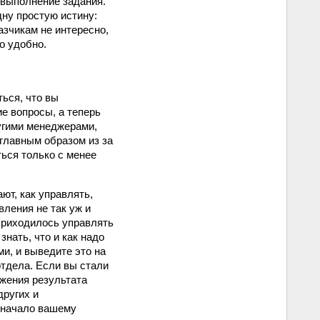
 выполнение задания.
дну простую истину:
азчикам не интересно,
о удобно.
ться, что вы
е вопросы, а теперь
угими менеджерами,
главным образом из за
ться только с менее
ют, как управлять,
вления не так уж и
 приходилось управлять
нать, что и как надо
и, и выведите это на
отдела. Если вы стали
ижения результата
других и
 начало вашему