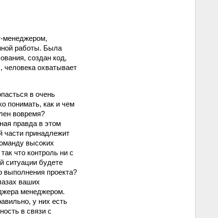
т-менеджером,
нной работы. Была
ования, создан код,
, человека охватывает
опасться в очень
о понимать, как и чем
влен вовремя?
ная правда в этом
ей части принадлежит
команду высоких
ак что контроль ни с
ой ситуации будете
го выполнения проекта?
глазах ваших
еджера менеджером.
авильно, у них есть
ность в связи с