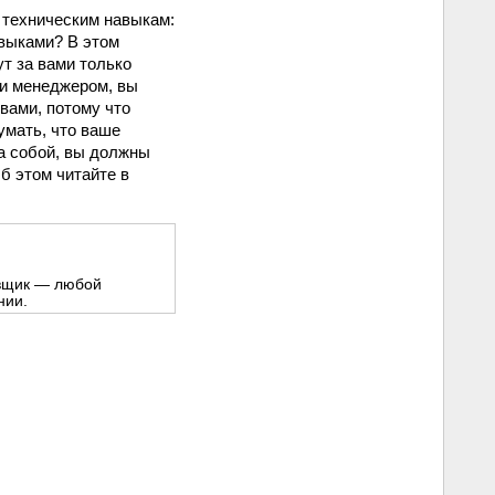
 техническим навыкам:
авыками? В этом
т за вами только
ли менеджером, вы
вами, потому что
умать, что ваше
за собой, вы должны
б этом читайте в
овщик — любой
нии.