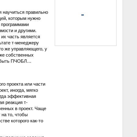
я научиться правильно
дей, которым нужно
у программами
мости и другими.
я их часть является
ьтате т-менеджеру
го же управляющего, у
 же собственных
ли быть ПЧОБЛ…
го проекта или части
ект, иногда, мягко
огда эффективная
ая реакция т-
ченных в проект. Чаще
 на то, чтобы
тве которого как-то