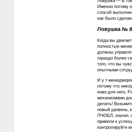
Ловушка — в том
Именно потому о
способ выполнен
как было сделано
Ловушка № 8.
Когда вы двигае
полностью меняе
должны управлят
гораздо более с
того, что вы чу
опытными сотру
И у т-менеджеров
потому что никог
ново для него. 
механизмами дос
делать! Возьмит
новый уровень, 
ПЧОБЛ, значит, 
привели к успех
контролируйте в