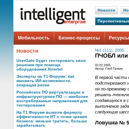
Новости
Но
Перспективные
Мобильность
Бизнес-процессы
Ресурсы
Новости
№1 (111), 2005
ПЧОБЛ или 
UserGate будет тестировать свои
решения при помощи
02.02.2005
Автор: Глеб Галкин
оборудования Xinertel
Эксперты на Т1 Форуме: как
В первой части
множить ИИ-возможности,
подстерегают н
сокращая риски
он по-прежнему
Российское ПО виртуализации и
решать техниче
инфраструктурное ПО — наиболее
создавшуюся в с
востребованные направления для
тестирования
выполнение зад
следующие шест
На Т1 Форуме вывели формулу
эффективности ИТ с точки зрения
бизнеса: меньше тратить, больше
Ловушка № 5
зарабатывать