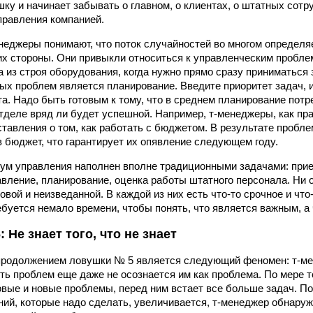
ку и начинает забывать о главном, о клиентах, о штатных сотру
правления компанией.
енеджеры понимают, что поток случайностей во многом определя
их стороны. Они привыкли относиться к управленческим проблем
 из строя оборудования, когда нужно прямо сразу приниматься 
х проблем является планирование. Введите приоритет задач, и
та. Надо быть готовым к тому, что в среднем планирование потр
отделе вряд ли будет успешной. Например, т-менеджеры, как пра
тавления о том, как работать с бюджетом. В результате пробл
 бюджет, что гарантирует их опявление следующем году.
ум управления наполнен вполне традиционными задачами: прие
вление, планирование, оценка работы штатного персонала. Ни о
овой и неизведанной. В каждой из них есть что-то срочное и что-
буется немало времени, чтобы понять, что является важным, а
 Не знает того, что не знает
родолжением ловушки № 5 является следующий феномен: т-мен
сть проблем еще даже не осознается им как проблема. По мере т
овые и новые проблемы, перед ним встает все больше задач. По 
ний, которые надо сделать, увеличивается, т-менеджер обнаруж