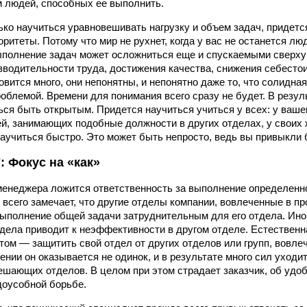
м людей, способных ее выполнить.
ько научиться уравновешивать нагрузку и объем задач, придетс
ритеты. Потому что мир не рухнет, когда у вас не останется лю
ыполнение задач может осложниться еще и спускаемыми сверх
водительности труда, достижения качества, снижения себестои
овится много, они непонятны, и непонятно даже то, что солидна
облемой. Времени для понимания всего сразу не будет. В резул
ься быть открытым. Придется научиться учиться у всех: у ваше
ей, занимающих подобные должности в других отделах, у своих
научиться быстро. Это может быть непросто, ведь вы привык
 Фокус на «как»
-менеджера ложится ответственность за выполнение определенно
 всего замечает, что другие отделы компании, вовлеченные в про
выполнение общей задачи затруднительным для его отдела. Ин
тдела приводит к неэффективности в другом отделе. Естественн
том — защитить свой отдел от других отделов или групп, вовле
ении он оказывается не одинок, и в результате много сил уходит
ешающих отделов. В целом при этом страдает заказчик, об удобс
доусобной борьбе.