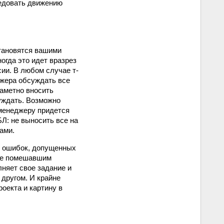
ледовать движению
становятся вашими
огда это идет вразрез
ии. В любом случае т-
джера обсуждать все
заметно вносить
суждать. Возможно
-менеджеру придется
Л: не выносить все на
ами.
у ошибок, допущенных
ате помешавшим
няет свое задание и
 другом. И крайне
оекта и картину в