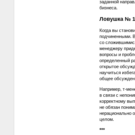
заданной направ
бизнеса.
Ловушка № 1
Когда вы станов
подчиненными. Ва
со сложившимися
менеджеру приде
вопросы и пробл
определенный ра
открытое обсужд
научиться избег
общее обсуждени
Например, т-мен
в связи с непон
корректному вып
не обязан понима
нерационально о
целом.
***