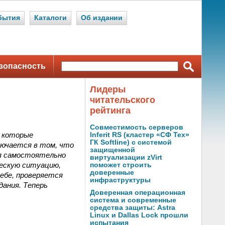
бытия
Каталоги
Об издании
зопасность
Лидеры
читательского
рейтинга
Совместимость серверов
, которые
Inferit RS (кластер «СФ Тех»
ГК Softline) с системой
лючается в том, что
защищенной
я самостоятельно
виртуализации zVirt
ческую ситуацию,
поможет строить
доверенные
себе, проверяется
инфраструктуры
дания. Теперь
Доверенная операционная
система и современные
средства защиты: Astra
Linux и Dallas Lock прошли
испытания