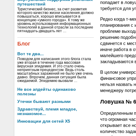
попадает в ловуш
путешествий
требуется для у
Туристический бизнес, за счет развития
которого качество жизни населения должно
повышаться, хорошо вписывается в
Редко когда т-м
концепцию «умного города». К тому же
уровень использования информационных
планирования с 
технологий в данной отрасли за последние
проблеме выхода
пятнадцать-двадцать лет …
решению подобны
сдвинется с мес
Блог
иначе работа в 
Вот те два...
малейшего предс
Поводом для написания этого блога стала
закладываются в
уже вторая в течение года массовая
вирусная эпидемия. И это стало очень
неприятным прецедентом. Ведь столь
В целом универс
масштабных заражений не было уже очень
давно. Впрочем, данная ситуация была
финансовое упра
ожидаемой. Эпидемию вызвали …
нельзя назвать н
Не все апдейты одинаково
менеджеру потре
полезны
Ловушка № 6:
Утечки бывают разными
Здравствуй, племя младое,
Определенным п
незнакомое...
что огромная ча
Инновации для сетей X5
открывает все н
количество зада