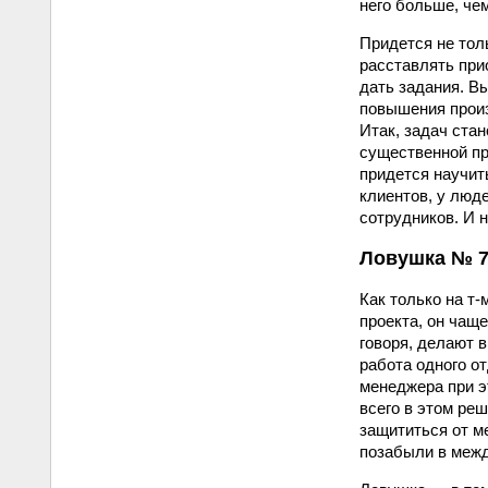
него больше, че
Придется не тол
расставлять прио
дать задания. В
повышения произ
Итак, задач стан
существенной пр
придется научит
клиентов, у люд
сотрудников. И 
Ловушка № 7:
Как только на т
проекта, он чаще
говоря, делают 
работа одного о
менеджера при э
всего в этом реш
защититься от м
позабыли в меж