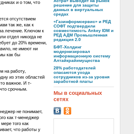
Астра» выводит на рынок
дниках и о том, что
решение для защиты
данных в виртуальных
средах
ется отсутствием
«Газинформсервис» и РЕД
ам так же, как к
СОФТ подтвердили
за лечение. Ключом к
совместимость Ankey IDM и
РЕД АДМ Промышленная
ли отдел никогда не
редакция 2.0
ебует до 20% времени,
БФТ-Холдинг
вило, не имеют ни
модернизировал
емы как бы
информационную систему
Алтайкрайимущества
28% работодателей
м на работу,
опасаются ухода
дну из этих областей
сотрудников из-за уровня
заработной платы
то важное. И т-
 что срочным.
Мы в социальных
сетях
еджер не понимает,
ого как т-менеджер
мере того как
ивает, что работы у