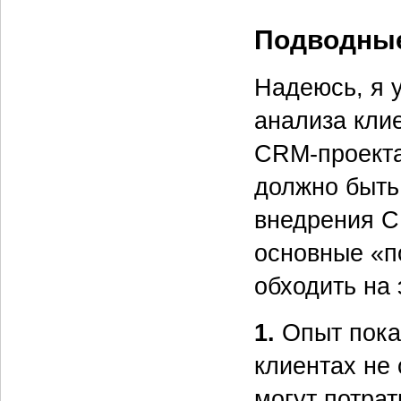
Подводные
Надеюсь, я 
анализа кли
CRM-проекта
должно быть
внедрения C
основные «п
обходить на 
1.
Опыт пока
клиентах не
могут потра