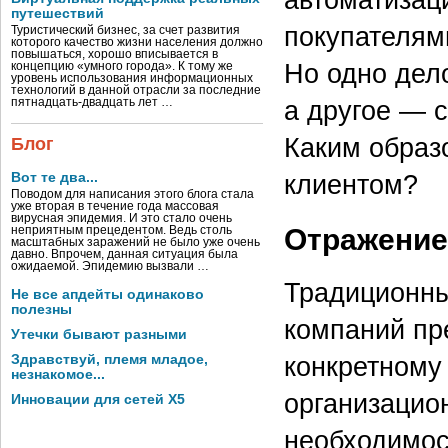
путешествий
покупателями
Туристический бизнес, за счет развития
которого качество жизни населения должно
повышаться, хорошо вписывается в
Но одно дел
концепцию «умного города». К тому же
уровень использования информационных
технологий в данной отрасли за последние
а другое — 
пятнадцать-двадцать лет …
Каким образ
Блог
клиентом?
Вот те два...
Поводом для написания этого блога стала
уже вторая в течение года массовая
вирусная эпидемия. И это стало очень
Отражение
неприятным прецедентом. Ведь столь
масштабных заражений не было уже очень
давно. Впрочем, данная ситуация была
ожидаемой. Эпидемию вызвали …
Традиционн
Не все апдейты одинаково
полезны
компаний пр
Утечки бывают разными
конкретному
Здравствуй, племя младое,
незнакомое...
организацио
Инновации для сетей X5
необходимос