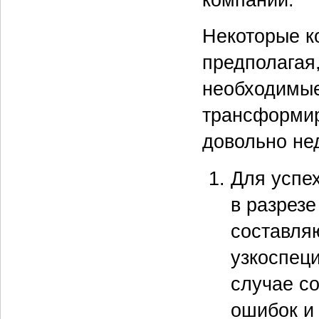
Некоторые к
предполагая,
необходимые
трансформир
довольно не
Для успе
в разрез
составля
узкоспец
случае с
ошибок и