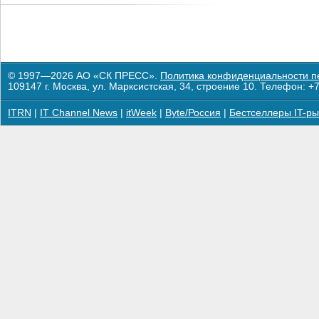
© 1997—2026 АО «СК ПРЕСС».
Политика конфиденциальности п
109147 г. Москва, ул. Марксистская, 34, строение 10. Телефон: +7
ITRN
|
IT Channel News
|
itWeek
|
Byte/Россия
|
Бестселлеры IT-ры