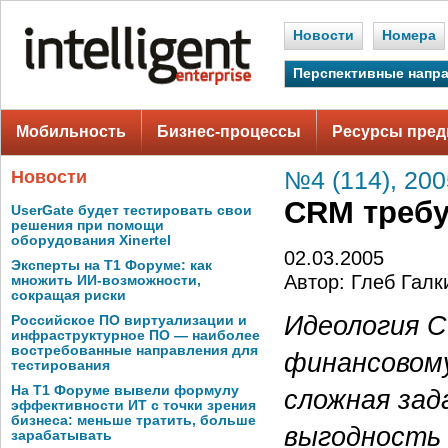
Новости
Номера
Перспективные напр
Мобильность
Бизнес-процессы
Ресурсы пред
Новости
№4 (114), 200
CRM требу
UserGate будет тестировать свои
решения при помощи
оборудования Xinertel
02.03.2005
Эксперты на Т1 Форуме: как
Автор: Глеб Галк
множить ИИ-возможности,
сокращая риски
Идеология C
Российское ПО виртуализации и
инфраструктурное ПО — наиболее
востребованные направления для
финансовому
тестирования
На Т1 Форуме вывели формулу
сложная зад
эффективности ИТ с точки зрения
бизнеса: меньше тратить, больше
выгодность 
зарабатывать