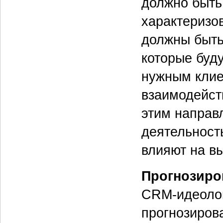
должно быть
характеризо
должны быть 
которые буд
нужным клие
взаимодейств
этим направл
деятельность
влияют на в
Прогнозиро
CRM-идеоло
прогнозирова