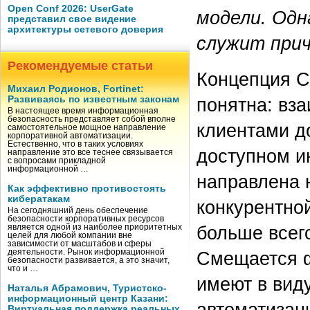
Open Conf 2026: UserGate
модели. Од
представил свое видение
архитектуры сетевого доверия
служит прич
Рекомендуемые статьи
Концепция C
Михаил Родионов, Fortinet:
Развиваясь по известным законам
понятна: вз
В настоящее время информационная
безопасность представляет собой вполне
клиентами д
самостоятельное мощное направление
корпоративной автоматизации.
Естественно, что в таких условиях
доступном и
направление это все теснее связывается
с вопросами прикладной
информационной …
направлена н
Как эффективно противостоять
кибератакам
конкурентно
На сегодняшний день обеспечение
безопасности корпоративных ресурсов
больше всего
является одной из наиболее приоритетных
целей для любой компании вне
зависимости от масштабов и сферы
деятельности. Рынок информационной
Смещается ф
безопасности развивается, а это значит,
что и …
имеют в виду
Наталья Абрамович, Туристско-
информационный центр Казани:
автоматизац
Виртуальная поддержка реальных