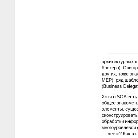
архитектурных ш
брокера). Они п
других, тоже зн
MEP), ряд шаблон
(Business Delega
Хотя о SOA есть 
общее знакомств
элементы, сущес
сконструировать
обработки инфор
многоуровневой 
— легче? Как в 