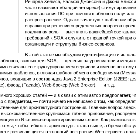
Ричарда Хелмса, Ральфа Джонсона и Джона Влисси
часто называют «бандой четырех») стимулирование
использования ПО при помощи шаблонов получило
распространение. Однако зачастую к шаблонам об
справки при решении определенных вопросов проект
подлинная роль — выступать важнейшей составля
требований к SOA и служить отправной точкой при 
организации и структуры бизнес-сервисов.
В этой статье мы обсудим идентификацию и исполь
аблонов, важных для SOA, — деления на уровни/слои и медиат
рямо связаны со структурированием сервисов и именно поэтому
ачимых шаблонов, включая шаблон обмена сообщениями (Messag
ов, входящих в состав ядра Java 2 Enterprise Edition (J2EE): д
te), фасад (Facade), Web-брокер (Web Broker), — и т. д.
много хороших статей — и в связи с этим автор предполагает, ч
о с предметом, — почти ничего не написано о том, как определ
твенные для архитектурного построения. Главный вопрос здесь 
 высококачественное крупномасштабное приложение, распреде
мации по N сервисно-ориентированным слоям. Как реализовать
схемы, чтобы гибкость архитектуры стала выше, а бремя обсл
свете развивающихся технологий построения Web-сервисов пра