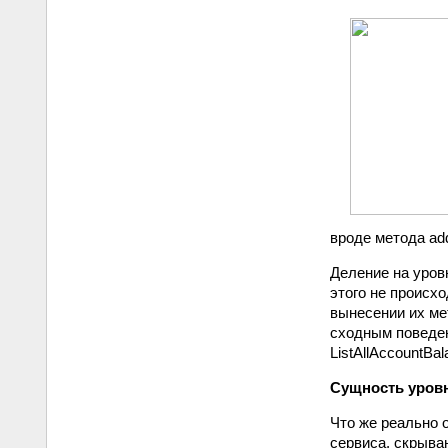
вроде метода add
Деление на уров
этого не происхо
вынесении их ме
сходным поведен
ListAllAccountBa
Сущность уров
Что же реально 
сервиса, скрыва