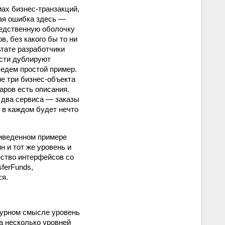
ах бизнес-транзакций,
тая ошибка здесь —
редственную оболочку
, без какого бы то ни
ьтате разработчики
ости дублируют
ведем простой пример.
е три бизнес-объекта
варов есть описания.
 два сервиса — заказы
. в каждом будет нечто
риведенном примере
н и тот же уровень и
ство интерфейсов со
ferFunds,
ся.
ктурном смысле уровень
а несколько уровней