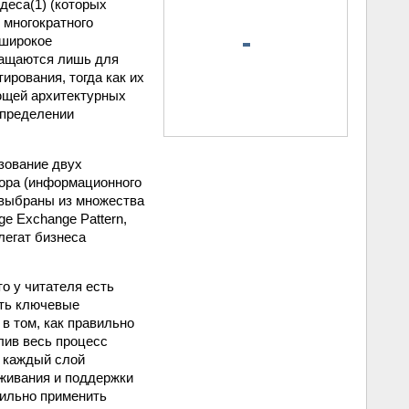
деса(1) (которых
 многократного
 широкое
ращаются лишь для
ирования, тогда как их
ющей архитектурных
определении
зование двух
ора (информационного
 выбраны из множества
e Exchange Pattern,
елегат бизнеса
то у читателя есть
ять ключевые
в том, как правильно
лив весь процесс
 каждый слой
уживания и поддержки
вильно применить