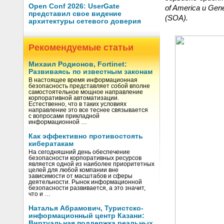
Open Conf 2026: UserGate
of America и Ge
представил свое видение
(SOA).
архитектуры сетевого доверия
Рекомендуемые статьи
Михаил Родионов, Fortinet:
Развиваясь по известным законам
В настоящее время информационная
безопасность представляет собой вполне
самостоятельное мощное направление
корпоративной автоматизации.
Естественно, что в таких условиях
направление это все теснее связывается
с вопросами прикладной
информационной …
Как эффективно противостоять
кибератакам
На сегодняшний день обеспечение
безопасности корпоративных ресурсов
является одной из наиболее приоритетных
целей для любой компании вне
зависимости от масштабов и сферы
деятельности. Рынок информационной
безопасности развивается, а это значит,
что и …
Наталья Абрамович, Туристско-
информационный центр Казани:
Виртуальная поддержка реальных