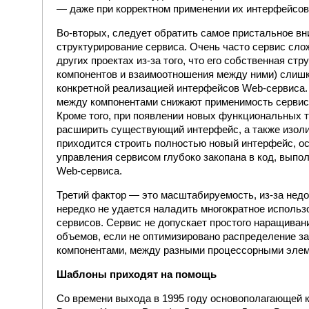
— даже при корректном применении их интерфейсов
Во-вторых, следует обратить самое пристальное вн
структурирование сервиса. Очень часто сервис сло
других проектах из-за того, что его собственная струк
компонентов и взаимоотношения между ними) слишк
конкретной реализацией интерфейсов Web-сервиса
между компонентами снижают применимость сервиса
Кроме того, при появлении новых функциональных 
расширить существующий интерфейс, а также изоли
приходится строить полностью новый интерфейс, ос
управления сервисом глубоко закопана в код, вып
Web-сервиса.
Третий фактор — это масштабируемость, из-за недо
нередко не удается наладить многократное исполь
сервисов. Сервис не допускает простого наращиван
объемов, если не оптимизировано распределение з
компонентами, между разными процессорными элем
Шаблоны приходят на помощь
Со времени выхода в 1995 году основополагающей 