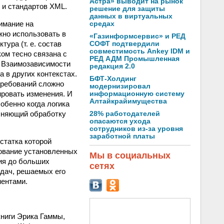
Астра» выводит на рынок
 и стандартов XML.
решение для защиты
данных в виртуальных
имание на
средах
жно использовать в
«Газинформсервис» и РЕД
тура (т. е. состав
СОФТ подтвердили
совместимость Ankey IDM и
ом тесно связана с
РЕД АДМ Промышленная
. Взаимозависимости
редакция 2.0
 в других контекстах.
БФТ-Холдинг
требований сложно
модернизировал
ровать изменения. И
информационную систему
Алтайкрайимущества
обенно когда логика
олняющий обработку
28% работодателей
опасаются ухода
сотрудников из-за уровня
заработной платы
статка которой
зование установленных
Мы в социальных
ия до больших
сетях
адач, решаемых его
ентами.
книги Эрика Гаммы,