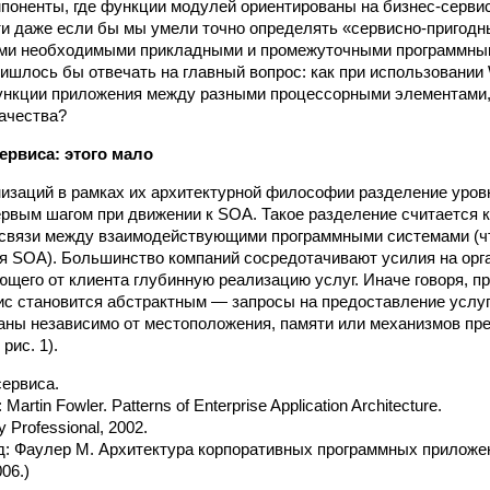
поненты, где функции модулей ориентированы на бизнес-серви
и даже если бы мы умели точно определять «сервисно-пригодн
еми необходимыми прикладными и промежуточными программны
ришлось бы отвечать на главный вопрос: как при использовании
ункции приложения между разными процессорными элементами,
ачества?
ервиса: этого мало
низаций в рамках их архитектурной философии разделение уров
рвым шагом при движении к SOA. Такое разделение считается
связи между взаимодействующими программными системами (чт
я SOA). Большинство компаний сосредотачивают усилия на орг
ющего от клиента глубинную реализацию услуг. Иначе говоря, п
ис становится абстрактным — запросы на предоставление услуг
аны независимо от местоположения, памяти или механизмов пр
рис. 1).
ервиса.
Martin Fowler. Patterns of Enterprise Application Architecture.
 Professional, 2002.
д: Фаулер М. Архитектура корпоративных программных приложе
06.)