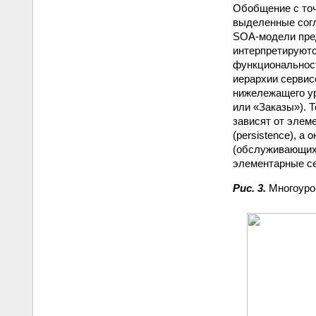
Обобщение с точ
выделенные согл
SOA-модели пред
интерпретируют
функциональност
иерархии сервис
нижележащего ур
или «Заказы»). 
зависят от элем
(persistence), а
(обслуживающих 
элементарные се
Рис. 3.
Многоуро