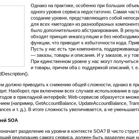
Однако на практике, особенно при больших объем
одного уровня сервиса недостаточно. Самая час
создание уровня, представляющего собой непос
для всех «методов» из разнообразных компонентов
было дополнительного абстрагирования. В резул
обходят принцип инкапсуляции и без необходим
функции, что приводит к избыточности кода. При
Пусть у нас есть три компонента, поддерживающи
— заказы, товары и описания. И у заказов, и у то
При единственном уровне у нас могут получиться
и товары, причем оба с поддержкой описаний, т. е
Description().
ни должно приводить к снижению общей сложности, однако в п
дит. Наоборот, при включении всех случаев использования в оди
тодов в прикладной интерфейс Web-сервисов образуется множе
ием (например, GetAccountBalance, UpdateAccountBalance, Trans
lances и т. д.). В итоге сложность увеличивается, а не уменьшает
ней SOA
означает разделение на уровни в контексте SOA? В чисто стру
ющий реализацию самого сервиса, должен быть разделен еще н