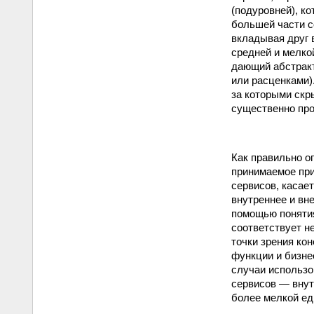
(подуровней), к
большей части со
вкладывая друг 
средней и мелко
дающий абстракт
или расценками)
за которыми скр
существенно про
Как правильно о
принимаемое при
сервисов, касае
внутреннее и вн
помощью понятия
соответствует н
точки зрения ко
функции и бизне
случаи использов
сервисов — внут
более мелкой ед