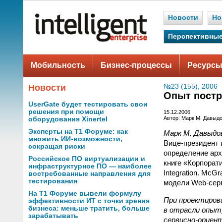
Новости
Но
Перспективные
Мобильность
Бизнес-процессы
Ресурсы
Новости
№23 (155), 2006
Опыт постр
UserGate будет тестировать свои
решения при помощи
15.12.2006
Автор: Марк М. Давыд
оборудования Xinertel
Эксперты на Т1 Форуме: как
Марк М. Давыдо
множить ИИ-возможности,
Вице-президент 
сокращая риски
определение арх
Российское ПО виртуализации и
книге «Корпорати
инфраструктурное ПО — наиболее
Integration. McG
востребованные направления для
тестирования
модели Web-сер
На Т1 Форуме вывели формулу
При проектиров
эффективности ИТ с точки зрения
бизнеса: меньше тратить, больше
в отрасли опыт
зарабатывать
сервисно-ориен