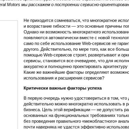
neral Motors мы расскажем о построении сервисно-ориентиров
Не приходится сомневаться, что многократное испо
и возрастание гибкости — это основные причины п
Однако ни возможность многократного использовани
появляются автоматически вместе с новой техноло
само по себе использование Web-сервисов не гарант
другого. Действительно, по мере того, как все боль
помощью Web-сервисов строят, развертывают и орк
сервисы, становится все очевиднее, что для испол
аккуратно и полноценно проектировать архитектуру
Какие же важнейшие факторы определяют возможно
использования и расширения сервисов?
Критически важные факторы успеха
В первую очередь нужно удостовериться в том, что
действительно можно многократно использовать в 
бизнеса. Цель этой верификации — не допустить ра
основанных на функциональных требованиях только
без проведения правильного «межобластного» анали
почти наверняка не удастся эффективно использова