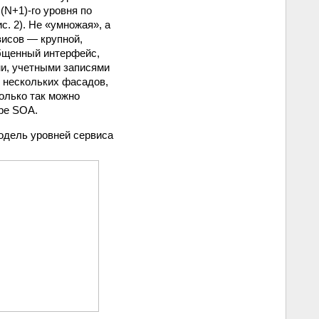
(N+1)-го уровня по
с. 2). Не «умножая», а
висов — крупной,
бщенный интерфейс,
и, учетными записями
е нескольких фасадов,
олько так можно
ре SOA.
дель уровней сервиса