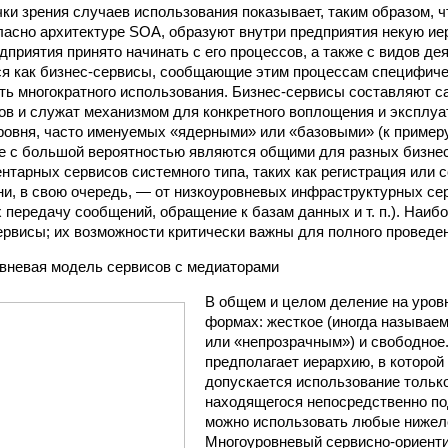
ки зрения случаев использования показывает, таким образом, ч
асно архитектуре SOA, образуют внутри предприятия некую ие
приятия принято начинать с его процессов, а также с видов де
ся как бизнес-сервисы, сообщающие этим процессам специфич
ь многократного использования. Бизнес-сервисы составляют с
ов и служат механизмом для конкретного воплощения и эксплуа
овня, часто именуемых «ядерными» или «базовыми» (к примеру
Те с большой вероятностью являются общими для разных бизне
ентарных сервисов системного типа, таких как регистрация или 
 они, в свою очередь, — от низкоуровневых инфраструктурных се
передачу сообщений, обращение к базам данных и т. п.). Наиб
рвисы; их возможности критически важны для полного проведен
вневая модель сервисов с медиаторами
В общем и целом деление на уров
формах: жесткое (иногда называе
или «непрозрачным») и свободное
предполагает иерархию, в которой
допускается использование только
находящегося непосредственно по
можно использовать любые нижел
Многоуровневый сервисно-ориенти