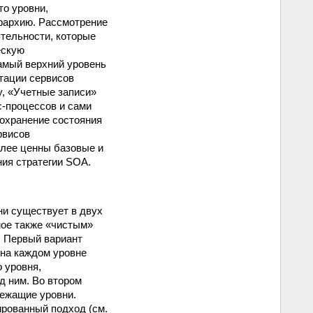
то уровни,
рархию. Рассмотрение
ятельности, которые
ескую
амый верхний уровень
тации сервисов
, «Учетные записи»
с-процессов и сами
сохранение состояния
рвисов
олее ценны базовые и
ия стратегии SOA.
ни существует в двух
мое также «чистым»
. Первый вариант
 на каждом уровне
 уровня,
д ним. Во втором
ежащие уровни.
рованный подход (см.