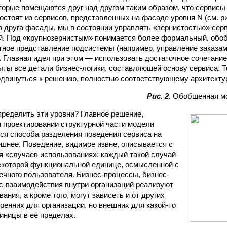
оторые помещаются друг над другом таким образом, что сервисы 
стоят из сервисов, представленных на фасаде уровня N (см. ри
в друга фасады, мы в состоянии управлять «зернистостью» сер
й. Под «крупнозернистым» понимается более формальный, обо
ное представление подсистемы (например, управление заказам
. Главная идея при этом — использовать достаточное сочетани
ыты все детали бизнес-логики, составляющей основу сервиса. Т
двинуться к решению, полностью соответствующему архитекту
Рис. 2.
Обобщенная мо
пределить эти уровни? Главное решение,
 проектировании структурной части модели
тся способа разделения поведения сервиса на
ешнее. Поведение, видимое извне, описывается с
 «случаев использования»: каждый такой случай
екоторой функциональной единице, осмысленной с
нечного пользователя. Бизнес-процессы, бизнес-
с-взаимодействия внутри организаций реализуют
ания, а кроме того, могут зависеть и от других
ренних для организации, но внешних для какой-то
иницы в её пределах.