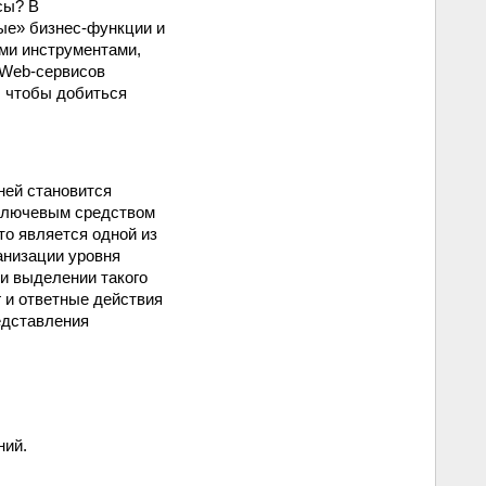
сы? В
ые» бизнес-функции и
ми инструментами,
 Web-сервисов
 чтобы добиться
ней становится
 ключевым средством
о является одной из
анизации уровня
ри выделении такого
 и ответные действия
едставления
ний.