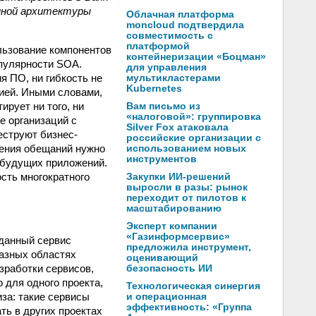
анной архитектуры
Облачная платформа
moncloud подтвердила
совместимость с
платформой
льзование компонентов
контейнеризации «Боцман»
опулярности SOA.
для управления
я ПО, ни гибкость не
мультикластерами
Kubernetes
гией. Иными словами,
ирует ни того, ни
Вам письмо из
«налоговой»: группировка
ше организаций с
Silver Fox атаковала
еструют бизнес-
российские организации с
нения обещаний нужно
использованием новых
инструментов
 будущих приложений.
сть многократного
Закупки ИИ-решений
выросли в разы: рынок
переходит от пилотов к
масштабированию
Эксперт компании
«Газинформсервис»
 данный сервис
предложила инструмент,
разных областях
оценивающий
зработки сервисов,
безопасность ИИ
 для одного проекта,
Технологическая синергия
за: такие сервисы
и операционная
эффективность: «Группа
ть в других проектах