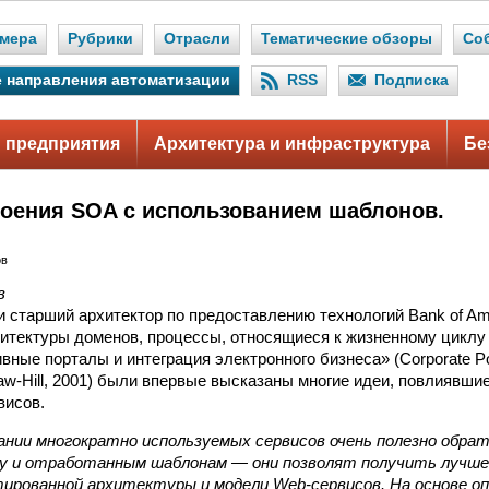
мера
Рубрики
Отрасли
Тематические обзоры
Со
 направления автоматизации
RSS
Подписка
 предприятия
Архитектура и инфраструктура
Бе
оения SOA с использованием шаблонов.
ов
в
и старший архитектор по предоставлению технологий Bank of Ame
итектуры доменов, процессы, относящиеся к жизненному циклу 
вные порталы и интеграция электронного бизнеса» (Corporate Po
raw-Hill, 2001) были впервые высказаны многие идеи, повлиявши
висов.
ании многократно используемых сервисов очень полезно обра
у и отработанным шаблонам — они позволят получить лучшее
тированной архитектуры и модели Web-сервисов. На основе о