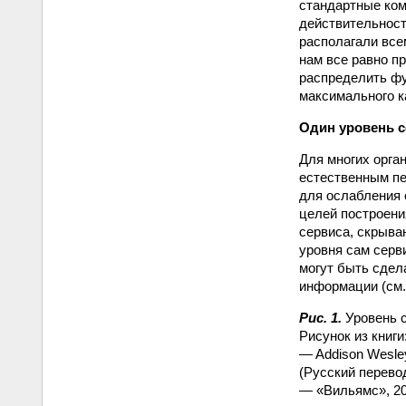
стандартные ком
действительност
располагали вс
нам все равно п
распределить ф
максимального к
Один уровень с
Для многих орга
естественным пе
для ослабления 
целей построени
сервиса, скрыва
уровня сам серв
могут быть сдел
информации (см. 
Рис. 1.
Уровень с
Рисунок из книги: 
— Addison Wesley
(Русский перево
— «Вильямс», 20