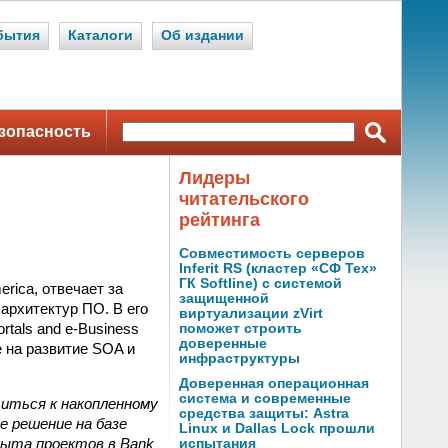
бытия
Каталоги
Об издании
зопасность
Лидеры
читательского
рейтинга
Совместимость серверов
Inferit RS (кластер «СФ Тех»
ГК Softline) с системой
rica, отвечает за
защищенной
архитектур ПО. В его
виртуализации zVirt
rtals and e-Business
поможет строить
доверенные
е на развитие SOA и
инфраструктуры
Доверенная операционная
система и современные
титься к накопленному
средства защиты: Astra
 решение на базе
Linux и Dallas Lock прошли
пыта проектов в Bank
испытания