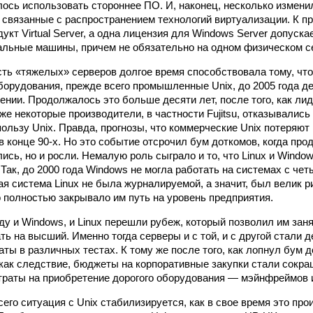
ось использовать стороннее ПО. И, наконец, несколько измени
 связанные с распространением технологий виртуализации. К пр
укт Virtual Server, а одна лицензия для Windows Server допуск
альные машины, причем не обязательно на одном физическом с
ть «тяжелых» серверов долгое время способствовала тому, чт
оборудования, прежде всего промышленные Unix, до 2005 года д
нии. Продолжалось это больше десяти лет, после того, как ли
е некоторые производители, в частности Fujitsu, отказывались
ользу Unix. Правда, прогнозы, что коммерческие Unix потеряют
в конце 90-х. Но это событие отсрочил бум доткомов, когда про
ись, но и росли. Немалую роль сыграло и то, что Linux и Windo
 Так, до 2000 года Windows не могла работать на системах с че
ая система Linux не была журналируемой, а значит, был велик р
о полностью закрывало им путь на уровень предприятия.
ду и Windows, и Linux перешли рубеж, который позволил им зан
ть на высший. Именно тогда серверы и с той, и с другой стали 
ты в различных тестах. К тому же после того, как лопнул бум д
, как следствие, бюджеты на корпоративные закупки стали сокр
раты на приобретение дорогого оборудования — мэйнфреймов и
его ситуация с Unix стабилизируется, как в свое время это про