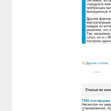
системах, кот
«продлить жиз
требующие высо
выпущенные по
Другим фактор
виртуализации
каждая из кот
решения, что 
Так, например
Linux, но и с 
построен данн
Другие статьи
Статьи по схо
TMS платформа 
Несмотря на шир
планирования, ло