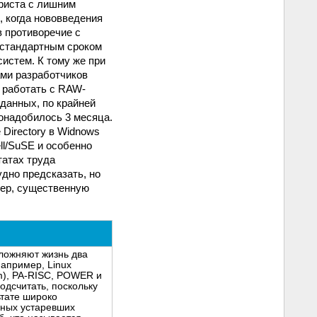
триста с лишним
, когда нововведения
в противоречие с
я стандартным сроком
систем. К тому же при
ми разработчиков
о работать с RAW-
данных, по крайней
понадобилось 3 месяца.
 Directory в Widnows
ll/SuSE и особенно
татах труда
удно предсказать, но
мер, существенную
сложняют жизнь два
например, Linux
um), PA-RISC, POWER и
одсчитать, поскольку
ьтате широко
нных устаревших