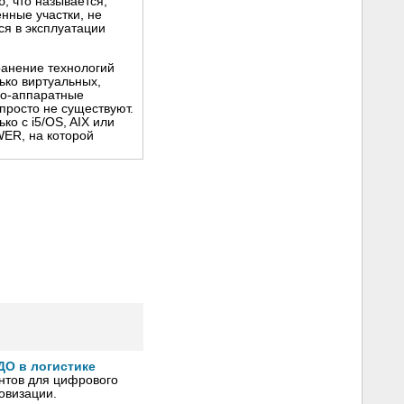
, что называется,
нные участки, не
ся в эксплуатации
ранение технологий
ько виртуальных,
но-аппаратные
просто не существуют.
о с i5/OS, AIX или
WER, на которой
ДО в логистике
нтов для цифрового
овизации.