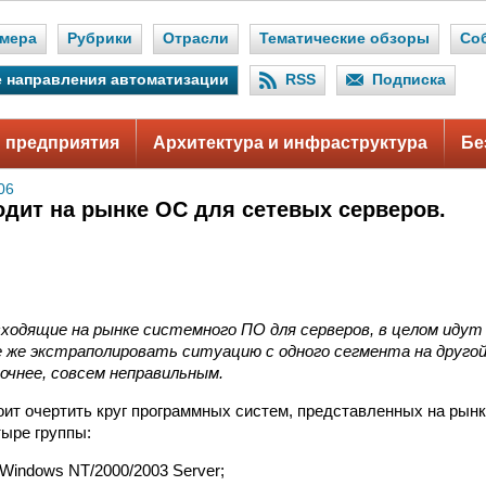
мера
Рубрики
Отрасли
Тематические обзоры
Со
 направления автоматизации
RSS
Подписка
 предприятия
Архитектура и инфраструктура
Бе
06
одит на рынке ОС для сетевых серверов.
ходящие на рынке системного ПО для серверов, в целом идут
е же экстраполировать ситуацию с одного сегмента на другой
очнее, совсем неправильным.
оит очертить круг программных систем, представленных на рынк
тыре группы:
Windows NT/2000/2003 Server;