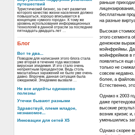
раньше приходил
путешествий
лицензирования,
Туристический бизнес, за счет развития
которого качество жизни населения должно
бесплатным прод
повышаться, хорошо вписывается в
на разные вирту
концепцию «умного города». К тому же
уровень использования информационных
технологий в данной отрасли за последние
Высокая стоимос
пятнадцать-двадцать лет …
этого сегмента 
денежном выраже
Блог
мэйнфреймы. Даж
Вот те два...
мэйнфреймов в п
Поводом для написания этого блога стала
появляться еще 
уже вторая в течение года массовая
вирусная эпидемия. И это стало очень
только не снижал
неприятным прецедентом. Ведь столь
совсем недавно.
масштабных заражений не было уже очень
давно. Впрочем, данная ситуация была
более, а файлов
ожидаемой. Эпидемию вызвали …
Естественно, эт
Не все апдейты одинаково
полезны
Однако к 2003 го
Утечки бывают разными
даже претендова
высокие результа
Здравствуй, племя младое,
незнакомое...
возник кризис и
уменьшились зат
Инновации для сетей X5
Однако скорее вс