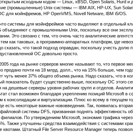
открытым исходным кодом — Linux, xBSD, Open Solaris, Hurd и д
ие (промышленные) Unix-системы — IBM AIX, HP-UX, Sun Solari
С для мэйнфремов, HP OpenVMS, Novell Netware, IBM i5/OS.
 что системы для мэйнфреймов часто выделяют в отдельный кла
 объединяют с промышленными Unix, поскольку все они эксплу
ании. Это связано с тем, что очень часто аналитические агентс
тем как таковых, а программно-аппаратных платформ, где нево
до сказать, что такой подход оправдан, поскольку учесть долю 
едустановленной ОС довольно просто.
2005 года на рынке серверов многие называют то, что первое ме
 продано почти на 18 млрд. долл., что на 15% больше, чем годо
т чуть менее 37% общего объема рынка. Надо сказать, что в к
й показатель будет существенно выше, поскольку ОС этого сем
 на дешевые серверы уровня рабочих групп и отделов. Аналитик
тат стал возможен благодаря укреплению позиций Microsoft в 
м к консолидации и виртуализации. Плюс ко всему в текущем 
где есть некоторые важные нововведения. Так, появилась вторая
 файловой системы DFS, призванная поднять эффективность о
филиалов. По утверждениям Microsoft, экономия трафика чере
5%. Также улучшены средства взаимодействия с системами хра
 квотами. Штатный File Server Resource Manager теперь позволя