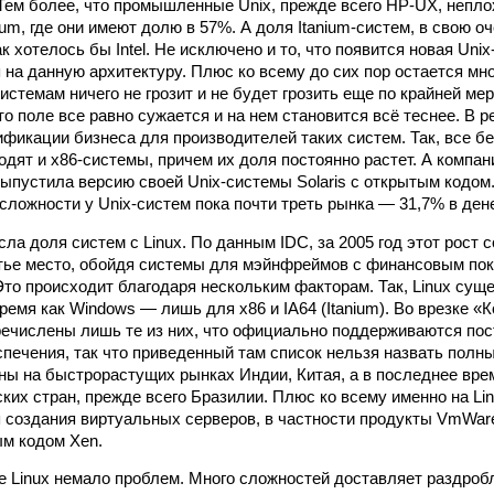
ем более, что промышленные Unix, прежде всего HP-UX, непло
ium, где они имеют долю в 57%. А доля Itanium-систем, в свою оч
ак хотелось бы Intel. Не исключено и то, что появится новая Unix
 на данную архитектуру. Плюс ко всему до сих пор остается мн
системам ничего не грозит и не будет грозить еще по крайней мер
то поле все равно сужается и на нем становится всё теснее. В р
ификации бизнеса для производителей таких систем. Так, все б
одят и x86-системы, причем их доля постоянно растет. А компан
выпустила версию своей Unix-системы Solaris с открытым кодом
 сложности у Unix-систем пока почти треть рынка — 31,7% в де
ла доля систем с Linux. По данным IDC, за 2005 год этот рост 
етье место, обойдя системы для мэйнфреймов с финансовым по
 Это происходит благодаря нескольким факторам. Так, Linux сущ
ремя как Windows — лишь для x86 и IA64 (Itanium). Во врезке 
еречислены лишь те из них, что официально поддерживаются по
спечения, так что приведенный там список нельзя назвать полны
ьны на быстрорастущих рынках Индии, Китая, а в последнее вре
ких стран, прежде всего Бразилии. Плюс ко всему именно на Li
 создания виртуальных серверов, в частности продукты VmWa
ым кодом Xen.
не Linux немало проблем. Много сложностей доставляет раздроб