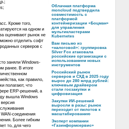
р.;
Облачная платформа
s;
moncloud подтвердила
совместимость с
платформой
сс. Кроме того,
контейнеризации «Боцман»
для управления
атируются на одном и
мультикластерами
тва оценивают рынок не
Kubernetes
зможно отделить софт
Вам письмо из
проданных серверов с
«налоговой»: группировка
Silver Fox атаковала
российские организации с
использованием новых
сто заняли Windows-
инструментов
м ранее. В итоге
Российский рынок
оличественном
серверов и СХД в 2025 году
ейства, как правило,
вырос до 280 млрд рублей:
и полагают, что
ключевым драйвером
стали госзакупки и
сфере ERP-решений, а
цифровизация
году вышла Windows
Закупки ИИ-решений
 версия
выросли в разы: рынок
бслуживания
переходит от пилотов к
з WAN-соединения
масштабированию
нения. Более гибким
Эксперт компании
ет то, для чего
«Газинформсервис»