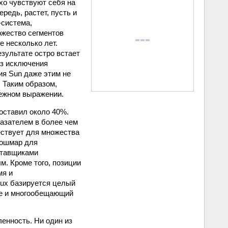
хо чувствуют себя на
ередь, растет, пусть и
-система,
ожество сегментов
е несколько лет.
езультате остро встает
ез исключения
ия Sun даже этим не
. Таким образом,
нежном выражении.
составил около 40%.
казателем в более чем
ествует для множества
«Кошмар для
ставщиками
м. Кроме того, позиции
мя и
nux базируется целый
re и многообещающий
ленность. Ни один из