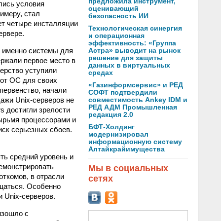
предложила инструмент,
лись условия
оценивающий
имеру, стал
безопасность ИИ
ает четыре инсталляции
Технологическая синергия
ервере.
и операционная
эффективность: «Группа
о именно системы для
Астра» выводит на рынок
решение для защиты
ержали первое место в
данных в виртуальных
дерство уступили
средах
 от ОС для своих
«Газинформсервис» и РЕД
 первенство, начали
СОФТ подтвердили
дажи Unix-серверов не
совместимость Ankey IDM и
РЕД АДМ Промышленная
ws достигли зрелости
редакция 2.0
тырьмя процессорами и
БФТ-Холдинг
иск серьезных сбоев.
модернизировал
информационную систему
Алтайкрайимущества
ять средний уровень и
демонстрировать
Мы в социальных
откомов, в отрасли
сетях
ащаться. Особенно
 Unix-серверов.
изошло с