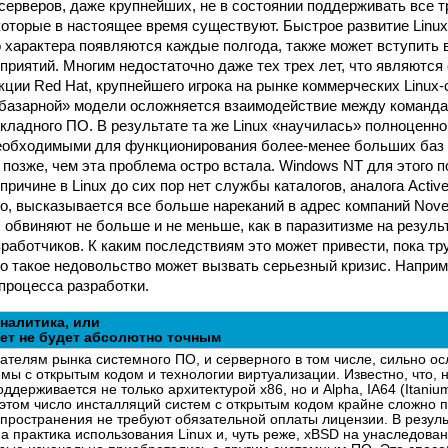
серверов, даже крупнейших, не в состоянии поддерживать все 
которые в настоящее время существуют. Быстрое развитие Linux
 характера появляются каждые полгода, также может вступить 
приятий. Многим недостаточно даже тех трех лет, что являютс
ции Red Hat, крупнейшего игрока на рынке коммерческих Linux-
базарной» модели осложняется взаимодействие между команда
икладного ПО. В результате та же Linux «научилась» полноценн
еобходимыми для функционирования более-менее больших баз 
а позже, чем эта проблема остро встала. Windows NT для этого 
причине в Linux до сих пор нет службы каталогов, аналога Active
ого, высказывается все больше нареканий в адрес компаний Nove
х обвиняют не больше и не меньше, как в паразитизме на резуль
работчиков. К каким последствиям это может привести, пока тр
то такое недовольство может вызвать серьезный кризис. Напри
процесса разработки.
налитика, или
ет не будет абсолютно точным
ателям рынка системного ПО, и серверного в том числе, сильно о
мы с открытым кодом и технологии виртуализации. Известно, что, 
держивается не только архитектурой x86, но и Alpha, IA64 (Itani
 этом число инсталляций систем с открытым кодом крайне сложно п
спространения не требуют обязательной оплаты лицензии. В резул
а практика использования Linux и, чуть реже, xBSD на унаследова