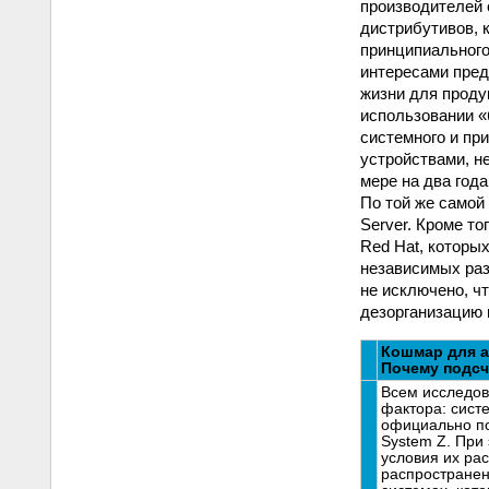
производителей 
дистрибутивов, 
принципиального
интересами пред
жизни для продук
использовании «
системного и пр
устройствами, н
мере на два год
По той же самой 
Server. Кроме т
Red Hat, которы
независимых раз
не исключено, ч
дезорганизацию 
Кошмар для а
Почему подсч
Всем исследов
фактора: систе
официально под
System Z. При
условия их ра
распространен