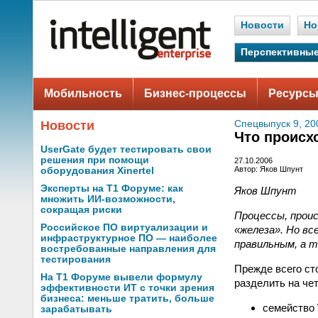
Новости
Но
Перспективные
Мобильность
Бизнес-процессы
Ресурсы
Новости
Спецвыпуск 9, 20
Что происх
UserGate будет тестировать свои
решения при помощи
27.10.2006
Автор: Яков Шпунт
оборудования Xinertel
Эксперты на Т1 Форуме: как
Яков Шпунт
множить ИИ-возможности,
сокращая риски
Процессы, проис
Российское ПО виртуализации и
«железа». Но вс
инфраструктурное ПО — наиболее
правильным, а т
востребованные направления для
тестирования
Прежде всего ст
На Т1 Форуме вывели формулу
разделить на че
эффективности ИТ с точки зрения
бизнеса: меньше тратить, больше
семейство 
зарабатывать