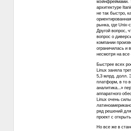
мэйнфреймами. Т
архитектуре Itan
не так быстро, к
ориентированная
рынка, где Unix-
Другой вопрос, ч
вопрос о диверс
компании произв
ограничилась и 
несмотря на все
Быстрее всех рос
Linux заняла тр
5,3 млрд. долл.
платформ, в то в
аналитика...» п
аппаратного обе
Linux очень сил
латиноамериканс
ряд решений для
проект с открыт
Но все же в ста