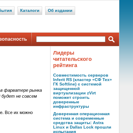
бытия
Каталоги
Об издании
зопасность
Лидеры
читательского
рейтинга
Совместимость серверов
Inferit RS (кластер «СФ Тех»
ГК Softline) с системой
защищенной
 в фарватере рынка
виртуализации zVirt
 будет не совсем
поможет строить
доверенные
инфраструктуры
е. Все их можно
Доверенная операционная
система и современные
средства защиты: Astra
Linux и Dallas Lock прошли
испытания