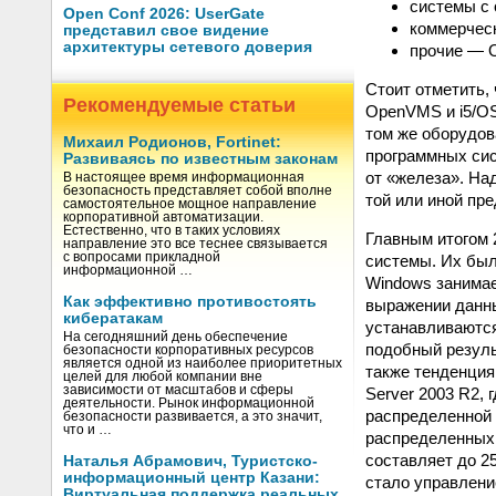
системы с 
Open Conf 2026: UserGate
коммерческ
представил свое видение
архитектуры сетевого доверия
прочие — О
Стоит отметить,
Рекомендуемые статьи
OpenVMS и i5/OS
том же оборудов
Михаил Родионов, Fortinet:
программных сис
Развиваясь по известным законам
от «железа». На
В настоящее время информационная
безопасность представляет собой вполне
той или иной пр
самостоятельное мощное направление
корпоративной автоматизации.
Естественно, что в таких условиях
Главным итогом 
направление это все теснее связывается
с вопросами прикладной
системы. Их было
информационной …
Windows занимае
Как эффективно противостоять
выражении данны
кибератакам
устанавливаются
На сегодняшний день обеспечение
подобный резуль
безопасности корпоративных ресурсов
является одной из наиболее приоритетных
также тенденция
целей для любой компании вне
зависимости от масштабов и сферы
Server 2003 R2, 
деятельности. Рынок информационной
распределенной
безопасности развивается, а это значит,
что и …
распределенных 
составляет до 2
Наталья Абрамович, Туристско-
информационный центр Казани:
стало управление
Виртуальная поддержка реальных