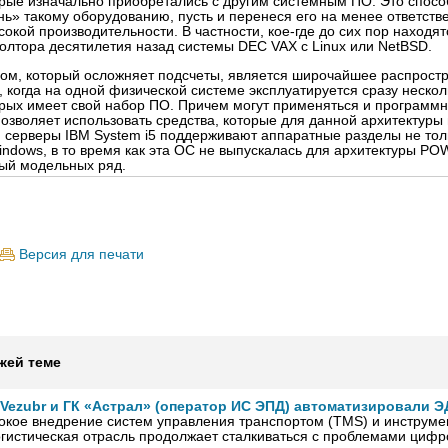
орые изначально приобретались с другим системным ПО. Это способ
нь» такому оборудованию, пусть и перенеся его на менее ответстве
кой производительности. В частности, кое-где до сих пор находят
лтора десятилетия назад системы DEC VAX с Linux или NetBSD.
ом, который осложняет подсчеты, является широчайшее распрост
, когда на одной физической системе эксплуатируется сразу нескол
орых имеет свой набор ПО. Причем могут применяться и программ
позволяет использовать средства, которые для данной архитектуры 
, серверы IBM System i5 поддерживают аппаратные разделы не тольк
Windows, в то время как эта ОС не выпускалась для архитектуры PO
ый модельных ряд.
Версия для печати
жей теме
Vezubr и ГК «Астрал» (оператор ИС ЭПД) автоматизировали Э
окое внедрение систем управления транспортом (TMS) и инструме
гистическая отрасль продолжает сталкиваться с проблемами цифр