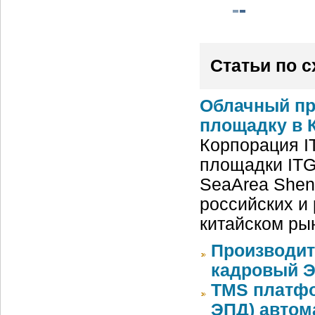
Статьи по 
Облачный пр
площадку в К
Корпорация I
площадки ITG
SeaArea Shen
российских и
китайском ры
Производит
кадровый Э
TMS платфо
ЭПД) автом