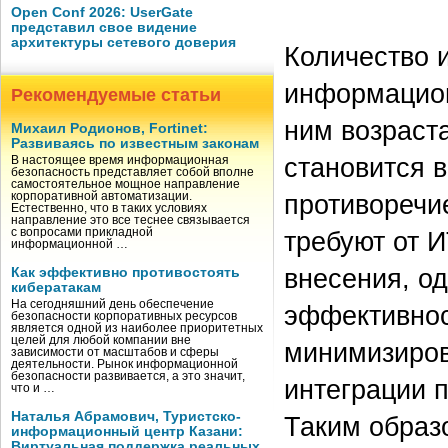
Open Conf 2026: UserGate
представил свое видение
архитектуры сетевого доверия
Количество 
информацион
Рекомендуемые статьи
ним возраст
Михаил Родионов, Fortinet:
Развиваясь по известным законам
становится в
В настоящее время информационная
безопасность представляет собой вполне
самостоятельное мощное направление
противоречи
корпоративной автоматизации.
Естественно, что в таких условиях
направление это все теснее связывается
требуют от 
с вопросами прикладной
информационной …
внесения, од
Как эффективно противостоять
кибератакам
На сегодняшний день обеспечение
эффективнос
безопасности корпоративных ресурсов
является одной из наиболее приоритетных
целей для любой компании вне
минимизиров
зависимости от масштабов и сферы
деятельности. Рынок информационной
безопасности развивается, а это значит,
интеграции 
что и …
Наталья Абрамович, Туристско-
Таким образ
информационный центр Казани:
Виртуальная поддержка реальных