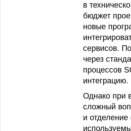
в техническ
бюджет прое
новые прогр
интегрирова
сервисов. П
через станд
процессов S
интеграцию.
Однако при 
сложный воп
и отделение
используемы