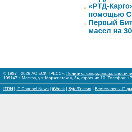
«РТД-Карго
помощью CR
Первый Бит
масел на 3
© 1997—2026 АО «СК ПРЕСС».
Политика конфиденциальности п
109147 г. Москва, ул. Марксистская, 34, строение 10. Телефон: +7
ITRN
|
IT Channel News
|
itWeek
|
Byte/Россия
|
Бестселлеры IT-ры