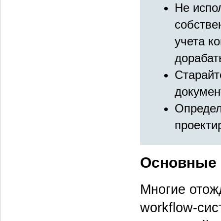
Не испо
собстве
учета к
дорабат
Старайт
докумен
Определ
проекти
Основные
Многие отож
workflow-сис