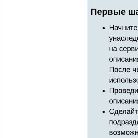
Первые ша
Начните
унаслед
на серв
описани
После ч
использ
Проведи
описани
Сделайт
подразд
возможн