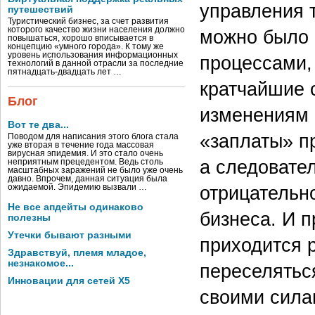
управления 
путешествий
Туристический бизнес, за счет развития
которого качество жизни населения должно
можно было 
повышаться, хорошо вписывается в
концепцию «умного города». К тому же
уровень использования информационных
процессами,
технологий в данной отрасли за последние
пятнадцать-двадцать лет …
кратчайшие 
Блог
изменениям 
Вот те два...
«заплаты» п
Поводом для написания этого блога стала
уже вторая в течение года массовая
вирусная эпидемия. И это стало очень
а следовател
неприятным прецедентом. Ведь столь
масштабных заражений не было уже очень
давно. Впрочем, данная ситуация была
отрицательн
ожидаемой. Эпидемию вызвали …
Не все апдейты одинаково
бизнеса. И 
полезны
Утечки бывают разными
приходится 
Здравствуй, племя младое,
незнакомое...
переселятьс
Инновации для сетей X5
своими сила