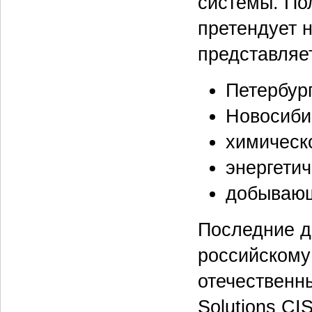
системы. По
претендует н
представляет
Петербур
Новосиби
химическ
энергети
добывающ
Последние дв
российскому
отечественн
Solutions CI