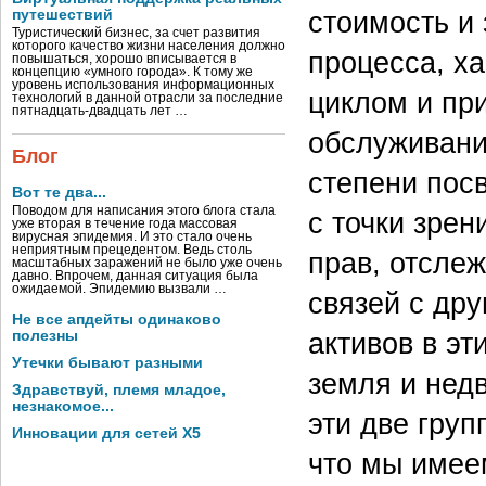
стоимость и
путешествий
Туристический бизнес, за счет развития
которого качество жизни населения должно
процесса, х
повышаться, хорошо вписывается в
концепцию «умного города». К тому же
уровень использования информационных
циклом и пр
технологий в данной отрасли за последние
пятнадцать-двадцать лет …
обслуживани
Блог
степени пос
Вот те два...
Поводом для написания этого блога стала
с точки зре
уже вторая в течение года массовая
вирусная эпидемия. И это стало очень
неприятным прецедентом. Ведь столь
прав, отслеж
масштабных заражений не было уже очень
давно. Впрочем, данная ситуация была
ожидаемой. Эпидемию вызвали …
связей с дру
Не все апдейты одинаково
активов в эт
полезны
Утечки бывают разными
земля и нед
Здравствуй, племя младое,
незнакомое...
эти две груп
Инновации для сетей X5
что мы имее