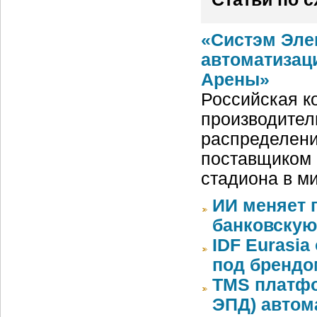
«Систэм Эле
автоматизац
Арены»
Российская ко
производител
распределени
поставщиком 
стадиона в м
ИИ меняет 
банковскую
IDF Eurasi
под бренд
TMS платфо
ЭПД) автом