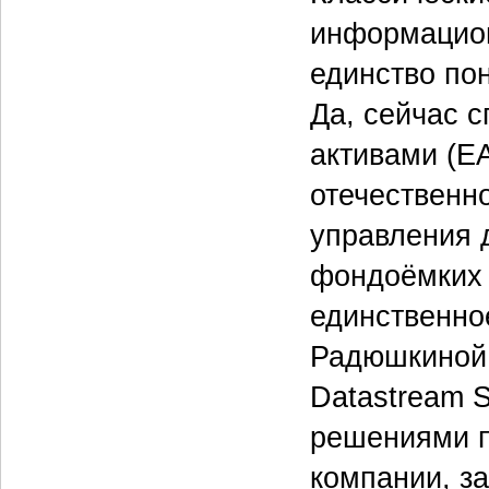
информацион
единство по
Да, сейчас 
активами (E
отечественно
управления 
фондоёмких 
единственно
Радюшкиной,
Datastream S
решениями 
компании, з