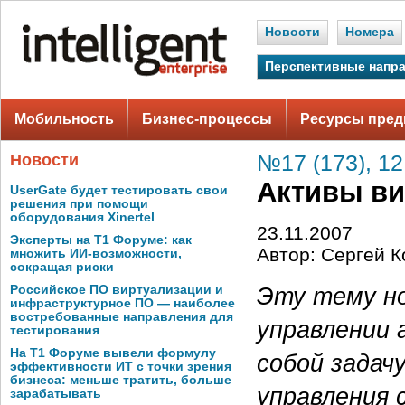
Новости
Номера
Перспективные напр
Мобильность
Бизнес-процессы
Ресурсы пред
Новости
№17 (173), 12
Активы ви
UserGate будет тестировать свои
решения при помощи
оборудования Xinertel
23.11.2007
Эксперты на Т1 Форуме: как
Автор: Сергей К
множить ИИ-возможности,
сокращая риски
Эту тему но
Российское ПО виртуализации и
инфраструктурное ПО — наиболее
востребованные направления для
управлении 
тестирования
На Т1 Форуме вывели формулу
собой задач
эффективности ИТ с точки зрения
бизнеса: меньше тратить, больше
управления 
зарабатывать