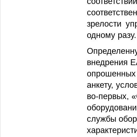
со­­ответств
соответстве
зрелос­ти у
одному разу.
Определенну
внедрения E
опрошенных 
анкету, усло
во-первых, 
оборудовани
службы обор
характерист