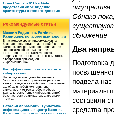
Open Conf 2026: UserGate
имущества, 
представил свое видение
архитектуры сетевого доверия
Однако пока
Рекомендуемые статьи
существуют 
Михаил Родионов, Fortinet:
сближение —
Развиваясь по известным законам
В настоящее время информационная
безопасность представляет собой вполне
Два напра
самостоятельное мощное направление
корпоративной автоматизации.
Естественно, что в таких условиях
направление это все теснее связывается
с вопросами прикладной
Подготовка 
информационной …
Как эффективно противостоять
посвященног
кибератакам
На сегодняшний день обеспечение
подвела нас
безопасности корпоративных ресурсов
является одной из наиболее приоритетных
целей для любой компании вне
материалы п
зависимости от масштабов и сферы
деятельности. Рынок информационной
безопасности развивается, а это значит,
составили ст
что и …
Наталья Абрамович, Туристско-
средства пр
информационный центр Казани:
Виртуальная поддержка реальных