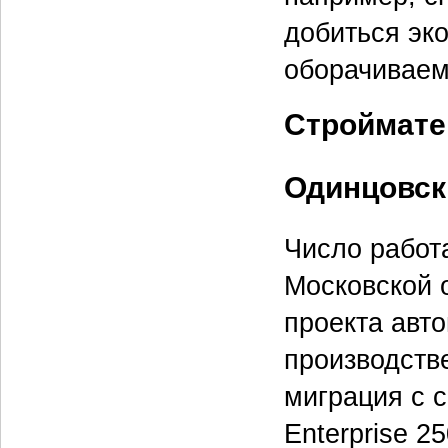
добиться эк
оборачиваем
Строймат
Одинцовск
Число работ
Московской о
проекта авт
производств
миграция с с
Enterprise 2