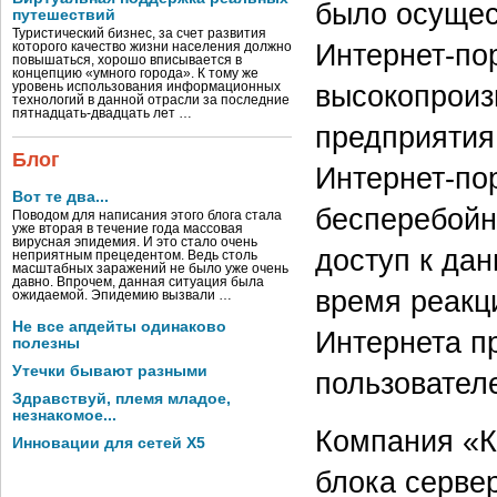
было осущес
путешествий
Туристический бизнес, за счет развития
Интернет-пор
которого качество жизни населения должно
повышаться, хорошо вписывается в
концепцию «умного города». К тому же
высокопроиз
уровень использования информационных
технологий в данной отрасли за последние
пятнадцать-двадцать лет …
предприятия
Блог
Интернет-по
Вот те два...
бесперебойны
Поводом для написания этого блога стала
уже вторая в течение года массовая
вирусная эпидемия. И это стало очень
доступ к да
неприятным прецедентом. Ведь столь
масштабных заражений не было уже очень
давно. Впрочем, данная ситуация была
время реакц
ожидаемой. Эпидемию вызвали …
Не все апдейты одинаково
Интернета п
полезны
Утечки бывают разными
пользовател
Здравствуй, племя младое,
незнакомое...
Компания «К
Инновации для сетей X5
блока серве