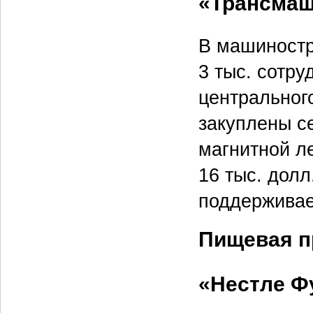
«Трансма
В машиностр
3 тыс. сотру
центральног
закуплены с
магнитной л
16 тыс. долл
поддерживае
Пищевая 
«Нестле Ф