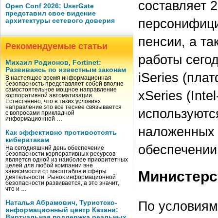
составляет 2
Open Conf 2026: UserGate
представил свое видение
персонифици
архитектуры сетевого доверия
пенсии, а та
Рекомендуемые статьи
работы сего
Михаил Родионов, Fortinet:
Развиваясь по известным законам
iSeries (пла
В настоящее время информационная
безопасность представляет собой вполне
самостоятельное мощное направление
xSeries (Int
корпоративной автоматизации.
Естественно, что в таких условиях
направление это все теснее связывается
используютс
с вопросами прикладной
информационной …
наложенных 
Как эффективно противостоять
кибератакам
обеспечении
На сегодняшний день обеспечение
безопасности корпоративных ресурсов
является одной из наиболее приоритетных
целей для любой компании вне
Министерс
зависимости от масштабов и сферы
деятельности. Рынок информационной
безопасности развивается, а это значит,
что и …
По условиям
Наталья Абрамович, Туристско-
информационный центр Казани:
Виртуальная поддержка реальных