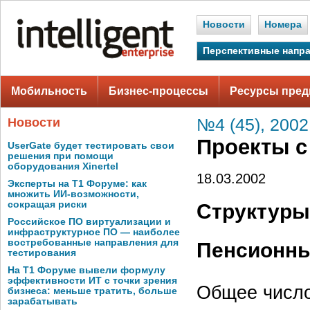
Новости
Номера
Перспективные напр
Мобильность
Бизнес-процессы
Ресурсы пред
Новости
№4 (45), 2002
Проекты с
UserGate будет тестировать свои
решения при помощи
оборудования Xinertel
18.03.2002
Эксперты на Т1 Форуме: как
множить ИИ-возможности,
сокращая риски
Структуры
Российское ПО виртуализации и
инфраструктурное ПО — наиболее
востребованные направления для
Пенсионн
тестирования
На Т1 Форуме вывели формулу
эффективности ИТ с точки зрения
Общее число
бизнеса: меньше тратить, больше
зарабатывать