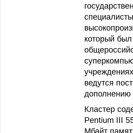
государстве
специалисты
высокопроиз
который был 
общероссийс
суперкомпью
учреждениях
ведутся пос
дополнению 
Кластер сод
Pentium III 
Мбайт памят