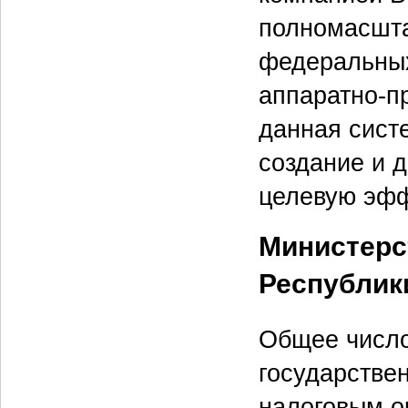
полномасшт
федеральных
аппаратно-п
данная систе
создание и 
целевую эфф
Министерс
Республик
Общее число
государстве
налоговым о