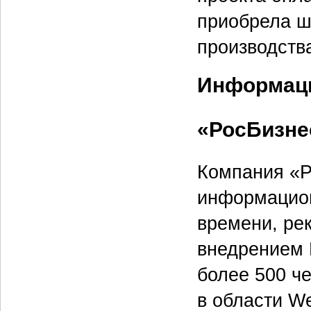
приобрела ш
производств
Информаци
«РосБизне
Компания «Р
информацион
времени, ре
внедрением 
более 500 ч
в области W