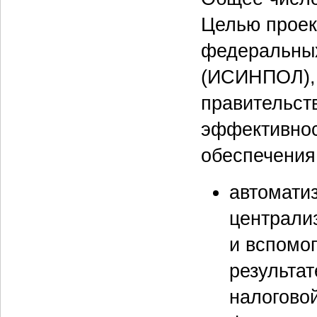
Целью проек
федеральных
(ИСИНПОЛ), 
правительст
эффективнос
обеспечения
автомати
централи
и вспомо
результа
налоговой