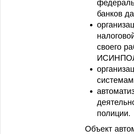
федераль
банков д
организа
налогово
своего р
ИСИНПО
организа
системам
автомати
деятельн
полиции.
Объект авто