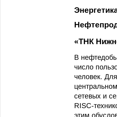
Энергетик
Нефтепро
«ТНК Нижн
В нефтедоб
число польз
человек. Дл
центральном
сетевых и с
RISC-технико
этим обусло