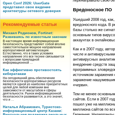
перенаправили свою д
Open Conf 2026: UserGate
представил свое видение
Вредоносное ПО
архитектуры сетевого доверия
Ушедший 2008 год, как
Рекомендуемые статьи
вредоносного кода. В 
базы столько же сигна
Михаил Родионов, Fortinet:
основным типов вирусо
Развиваясь по известным законам
аккаунтах в онлайновых
В настоящее время информационная
безопасность представляет собой вполне
самостоятельное мощное направление
Как и в 2007 году, авт
корпоративной автоматизации.
числе и антивирусными
Естественно, что в таких условиях
направление это все теснее связывается
антивирусных аналити
с вопросами прикладной
информационной …
внедрение средств защ
программных зловредов
Как эффективно противостоять
кибератакам
источником заражения 
На сегодняшний день обеспечение
заражение нашумевшим 
безопасности корпоративных ресурсов
«черви».
является одной из наиболее приоритетных
целей для любой компании вне
зависимости от масштабов и сферы
Тем не менее основным
деятельности. Рынок информационной
безопасности развивается, а это значит,
сайтов. Если в 2007 го
что и …
пошел уже на миллионы
Наталья Абрамович, Туристско-
миллиона сайтов по вс
информационный центр Казани:
Германия, Нидерланды 
Виртуальная поддержка реальных