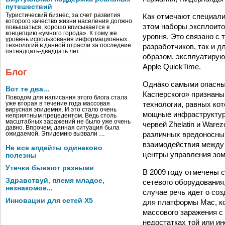
путешествий
Как отмечают специали
Туристический бизнес, за счет развития
которого качество жизни населения должно
этом наборы эксплоито
повышаться, хорошо вписывается в
концепцию «умного города». К тому же
уровня. Это связано с 
уровень использования информационных
разработчиков, так и 
технологий в данной отрасли за последние
пятнадцать-двадцать лет …
образом, эксплуатируют
Apple QuickTime.
Блог
Однако самыми опасным
Вот те два...
Касперского» признаны
Поводом для написания этого блога стала
технологии, равных ко
уже вторая в течение года массовая
вирусная эпидемия. И это стало очень
мощные инфраструктур
неприятным прецедентом. Ведь столь
масштабных заражений не было уже очень
червей Zhelatin и Ware
давно. Впрочем, данная ситуация была
различных вредоносны
ожидаемой. Эпидемию вызвали …
взаимодействия между
Не все апдейты одинаково
центры управления зом
полезны
Утечки бывают разными
В 2009 году отмечены 
Здравствуй, племя младое,
сетевого оборудования,
незнакомое...
случае речь идет о соз
Инновации для сетей X5
для платформы Mac, ко
массового заражения с 
недостатках той или и