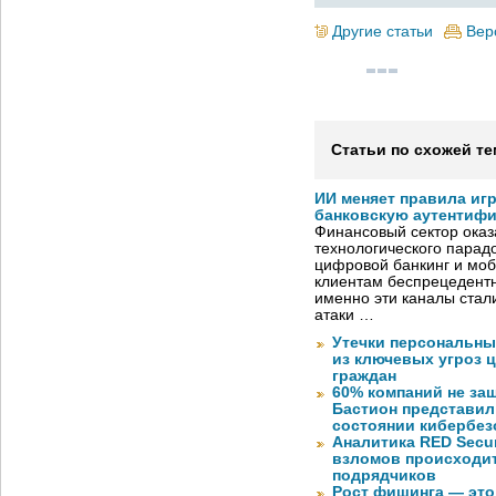
Другие статьи
Вер
Статьи по схожей те
ИИ меняет правила иг
банковскую аутентиф
Финансовый сектор оказ
технологического парадо
цифровой банкинг и мо
клиентам беспрецедентн
именно эти каналы стал
атаки …
Утечки персональны
из ключевых угроз 
граждан
60% компаний не за
Бастион представил
состоянии кибербез
Аналитика RED Secur
взломов происходит
подрядчиков
Рост фишинга — это