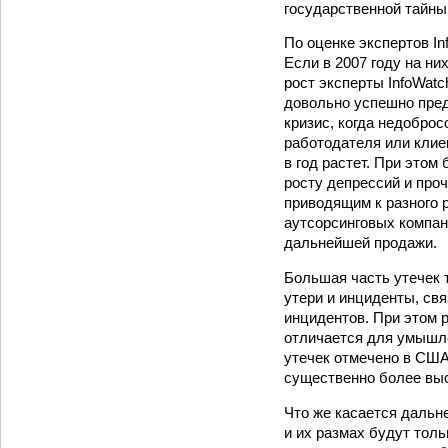
государственной тайны
По оценке экспертов I
Если в 2007 году на н
рост эксперты InfoWat
довольно успешно пред
кризис, когда недобро
работодателя или клие
в год растет. При этом
росту депрессий и проч
приводящим к разного 
аутсорсинговых компан
дальнейшей продажи.
Большая часть утечек 
утери и инциденты, св
инцидентов. При этом 
отличается для умышле
утечек отмечено в США,
существенно более выс
Что же касается дальн
и их размах будут тол