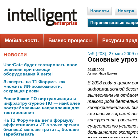
Новости
Номера
Перспективные напр
Мобильность
Бизнес-процессы
Ресурсы пред
Новости
№9 (203), 27 мая 2009 г
Основные угроз
UserGate будет тестировать свои
решения при помощи
29.05.2009
Автор: Яков Шпунт
оборудования Xinertel
Эксперты на Т1 Форуме: как
В 2008 году в целом с
множить ИИ-возможности,
информационной безопа
сокращая риски
вытеснены на отдален
Российское ПО виртуализации и
такого рода деятельн
инфраструктурное ПО — наиболее
киберкриминальный биз
востребованные направления для
тестирования
связанных с кражей и
конкурентов, рассылко
На Т1 Форуме вывели формулу
эффективности ИТ с точки зрения
существенно усилило м
бизнеса: меньше тратить, больше
большинство эксперто
зарабатывать