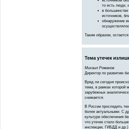
источником ок
то есть люди,
в большинстве 
источников, бл
обнаружение и
осуществлялос
Таким образом, остается
Тема утечек излиш
Михаил Романов
Директор по развитию би
Вряд ли сегодня происхо
тема, в рамках которой 
зарубежных аналитически
снижается.
В России проследить те
более актуальными. С др
культуре обеспечения бе
что утечек стало больш
инспекции, ГИБДД и др.)