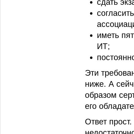
сдать экз
согласит
ассоциаци
иметь пя
ИТ;
постоянн
Эти требова
ниже. А сейч
образом сер
его обладате
Ответ прост
недостаточно