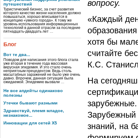
вопросу.
путешествий
Туристический бизнес, за счет развития
которого качество жизни населения должно
«Каждый ден
повышаться, хорошо вписывается в
концепцию «умного города». К тому же
уровень использования информационных
образования
технологий в данной отрасли за последние
пятнадцать-двадцать лет …
хотя бы мал
Блог
считайте бе
Вот те два...
Поводом для написания этого блога стала
К.С. Станис
уже вторая в течение года массовая
вирусная эпидемия. И это стало очень
неприятным прецедентом. Ведь столь
масштабных заражений не было уже очень
На сегодняш
давно. Впрочем, данная ситуация была
ожидаемой. Эпидемию вызвали …
сертификаци
Не все апдейты одинаково
полезны
зарубежные.
Утечки бывают разными
Здравствуй, племя младое,
Зарубежный 
незнакомое...
Инновации для сетей X5
знаний, на б
формируем с