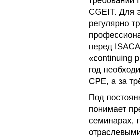
требовании 
CGEIT. Для 
регулярно т
профессиона
перед ISACA
«continuing 
год необход
CPE, а за т
Под постоя
понимает пре
семинарах, 
отраслевыми