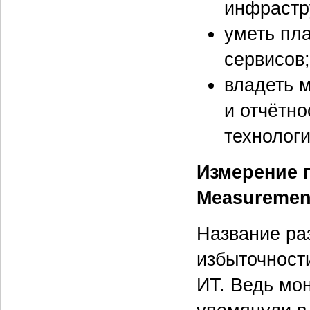
инфрастр
уметь пл
сервисов;
владеть 
и отчётно
технологи
Измерение 
Measuremen
Название ра
избыточност
ИТ. Ведь мон