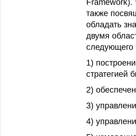
Framework).
также посвя
обладать зн
двумя област
следующего 
1) построени
стратегией би
2) обеспечен
3) управлен
4) управлен