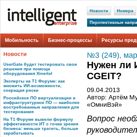
Новости
Номера
Перспективные напр
Мобильность
Бизнес-процессы
Ресурсы пред
Новости
№3 (249), мар
Нужен ли 
UserGate будет тестировать свои
решения при помощи
CGEIT?
оборудования Xinertel
Эксперты на Т1 Форуме: как
множить ИИ-возможности,
09.04.2013
сокращая риски
Автор: Артём М
Российское ПО виртуализации и
инфраструктурное ПО — наиболее
«ОмниВэй»
востребованные направления для
тестирования
Вопрос нео
На Т1 Форуме вывели формулу
эффективности ИТ с точки зрения
руководител
бизнеса: меньше тратить, больше
зарабатывать