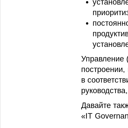
установл
приорити
постоянн
продукти
установл
Управление 
построении,
в соответст
руководства
Давайте так
«IT Governa