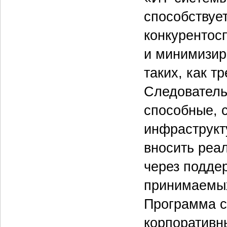
способствуе
конкурентос
и минимизир
таких, как т
Следователь
способные, 
инфраструкт
вносить реа
через под­д
принимаемых
Программа с
корпоративн