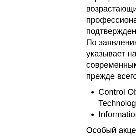
возрастающи
профессиона
подтверждени
По заявлени
указывает н
современны
прежде всего
Control Ob
Technolog
Informatio
Особый акце