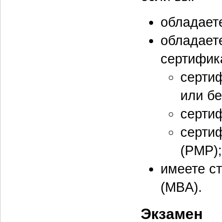
обладает
обладает
сертифик
сертиф
или бе
сертиф
сертиф
(PMP);
имеете ст
(MBA).
Экзамен