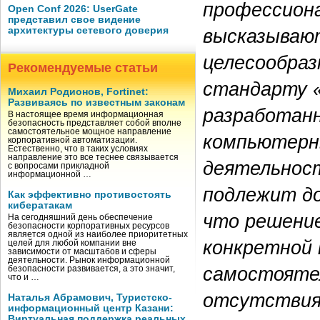
профессион
Open Conf 2026: UserGate
представил свое видение
высказывают
архитектуры сетевого доверия
целесообраз
Рекомендуемые статьи
стандарту 
Михаил Родионов, Fortinet:
Развиваясь по известным законам
разработанн
В настоящее время информационная
безопасность представляет собой вполне
самостоятельное мощное направление
компьютерн
корпоративной автоматизации.
Естественно, что в таких условиях
направление это все теснее связывается
деятельност
с вопросами прикладной
информационной …
подлежит до
Как эффективно противостоять
кибератакам
что решение
На сегодняшний день обеспечение
безопасности корпоративных ресурсов
является одной из наиболее приоритетных
конкретной
целей для любой компании вне
зависимости от масштабов и сферы
деятельности. Рынок информационной
самостоятел
безопасности развивается, а это значит,
что и …
отсутствия 
Наталья Абрамович, Туристско-
информационный центр Казани:
Виртуальная поддержка реальных