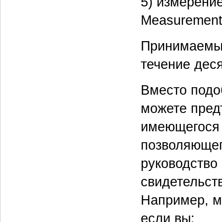
5) измерени
Measurement
Принимаемый
течение дес
Вместо подо
можете пред
имеющегося 
позволяющег
руководство
свидетельст
Например, м
если вы: