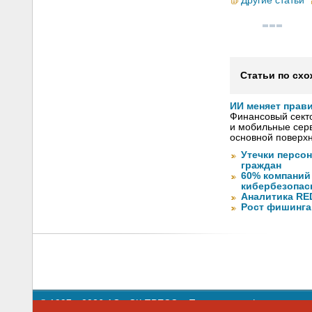
Другие статьи
Статьи по схо
ИИ меняет прав
Финансовый секто
и мобильные серв
основной поверх
Утечки персо
граждан
60% компаний
кибербезопас
Аналитика RED
Рост фишинга
© 1997—2026 АО «СК ПРЕСС».
Политика конфиденциальн