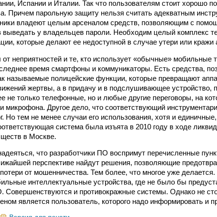
ании, Испании и Италии. Так что пользователям стоит хорошо п
ва. Причем парольную защиту нельзя считать адекватным инстр
ники владеют целым арсеналом средств, позволяющим с помо
 выведать у владельцев пароли. Необходим целый комплекс т
ии, которые делают ее недоступной в случае утери или кражи 
 от неприятностей и те, кто использует «обычные» мобильные 
следнее время смартфоны и коммуникаторы. Есть средства, п
ак называемые полицейские функции, которые превращают аппа
ижений жертвы, а в придачу и в подслушивающее устройство, 
 не только телефонные, но и любые другие переговоры, на ко
и микрофона. Другое дело, что соответствующий инструментар
г. Но тем не менее случаи его использования, хотя и единичные
соответствующая система была изъята в 2010 году в ходе ликвид
ществ в Москве.
надеяться, что разработчики ПО воспримут перечисленные пунк
ближайшей перспективе найдут решения, позволяющие предотвра
потери от мошенничества. Тем более, что многое уже делается.
ильные интеллектуальные устройства, где не было бы предуст
. Совершенствуются и противокражные системы. Однако не сто
еном является пользователь, которого надо информировать и п