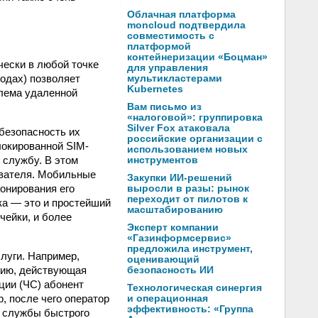
Облачная платформа
moncloud подтвердила
совместимость с
платформой
контейнеризации «Боцман»
чески в любой точке
для управления
родах) позволяет
мультикластерами
Kubernetes
блема удаленной
Вам письмо из
«налоговой»: группировка
Silver Fox атаковала
безопасность их
российские организации с
блокированной SIM-
использованием новых
ю службу. В этом
инструментов
ователя. Мобильные
Закупки ИИ-решений
онирования его
выросли в разы: рынок
переходит от пилотов к
ка — это и простейший
масштабированию
чейки, и более
Эксперт компании
«Газинформсервис»
предложила инструмент,
луги. Например,
оценивающий
нию, действующая
безопасность ИИ
ции (ЧС) абонент
Технологическая синергия
, после чего оператор
и операционная
эффективность: «Группа
д службы быстрого