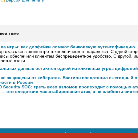
Версия для печати
жей теме
ила игры: как дипфейки ломают банковскую аутентификацию
р оказался в эпицентре технологического парадокса. С одной сто
исы обеспечили клиентам беспрецедентное удобство. С другой, и
ностью атаки …
нальных данных остаются одной из ключевых угроз цифровой
 не защищены от кибератак: Бастион представил ежегодный о
ности в России
 Security SOC: треть всех взломов происходит с помощью ат
 — это следствие масштабирования атак, а не слабости сист
ости персональных данных
,
информация об авторских правах и п