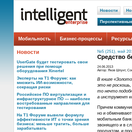
Новости
Но
Перспективные
Мобильность
Бизнес-процессы
Ресурсы
Новости
№5 (251), май 20
Средство б
UserGate будет тестировать свои
решения при помощи
24.06.2013
Автор: Яков Шпунт, С
оборудования Xinertel
Эксперты на Т1 Форуме: как
В книге «Золот
множить ИИ-возможности,
это не роскошь,
сокращая риски
то нечто подоб
Российское ПО виртуализации и
а инструмент ко
инфраструктурное ПО — наиболее
востребованные направления для
Причем коммуник
тестирования
но и обменивают
На Т1 Форуме вывели формулу
мобильным банки
эффективности ИТ с точки зрения
бизнеса: меньше тратить, больше
звонящего и в с
зарабатывать
продуктом, и пр