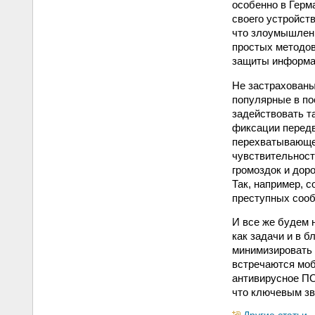
особенно в Герм
своего устройст
что злоумышлен
простых методов
защиты информац
Не застрахованы
популярные в по
задействовать т
фиксации передв
перехватывающее
чувствительност
громоздок и доро
Так, например, 
преступных сооб
И все же будем 
как задачи и в 
минимизировать 
встречаются моб
антивирусное ПО
что ключевым зв