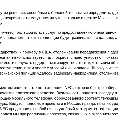
угие решения, способные с большей точностью определить, где
ь неприятности могут настигнуть не только в центре Москвы, но
х.
 имеется большой пласт услуг по предоставлению оперативной
Мы полагаем, что эта тенденция будет развиваться и дальше, а
и.
ударствах, к примеру в США, отслеживание передвижения люде
ов активно используется для борьбы с преступностью. Показат
димости получать ордер — мотивируется это тем, что таким об
реступление, в том числе с угрозой жизни людей. Широкую изве
мериканской полиции удалось задержать наркодилера, отслежива
ентом является также технология NFC, которая быстро набира
качестве платежного средства. Возможность оплатить поездку 
мощью мобильного телефона, оборудованного соответствующим 
одах. Ведутся подобные проекты и в России, правда, пока на ур
я NFC представляет собой очень удобный метод аутентификации
 полезным при реализации проектов, связанных с оказанием госу