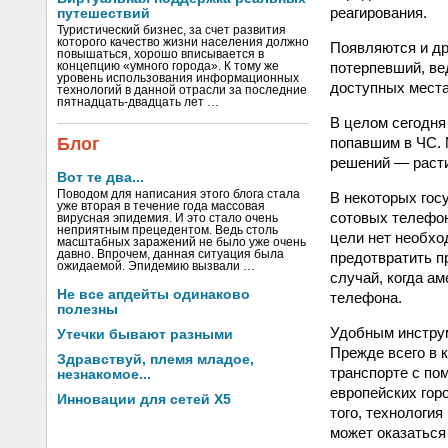
реагирования.
путешествий
Туристический бизнес, за счет развития
которого качество жизни населения должно
Появляются и др
повышаться, хорошо вписывается в
потерпевший, вед
концепцию «умного города». К тому же
уровень использования информационных
доступных места
технологий в данной отрасли за последние
пятнадцать-двадцать лет …
В целом сегодня
попавшим в ЧС. 
Блог
решений — раст
Вот те два...
Поводом для написания этого блога стала
В некоторых гос
уже вторая в течение года массовая
сотовых телефон
вирусная эпидемия. И это стало очень
неприятным прецедентом. Ведь столь
цели нет необхо
масштабных заражений не было уже очень
давно. Впрочем, данная ситуация была
предотвратить п
ожидаемой. Эпидемию вызвали …
случай, когда а
Не все апдейты одинаково
телефона.
полезны
Удобным инструм
Утечки бывают разными
Прежде всего в 
Здравствуй, племя младое,
транспорте с по
незнакомое...
европейских гор
Инновации для сетей X5
того, технологи
может оказаться