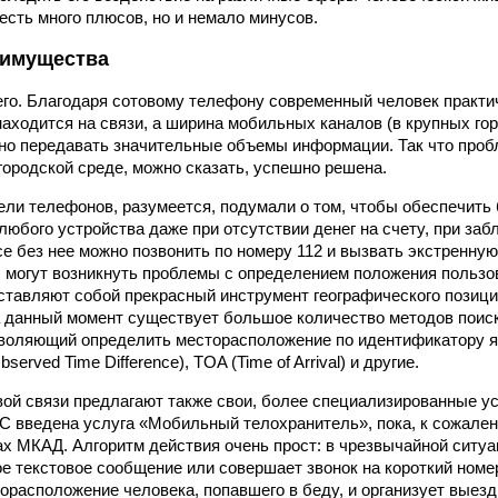
есть много плюсов, но и немало минусов.
еимущества
го. Благодаря сотовому телефону современный человек практи
находится на связи, а ширина мобильных каналов (в крупных го
но передавать значительные объемы информации. Так что про
городской среде, можно сказать, успешно решена.
ели телефонов, разумеется, подумали о том, чтобы обеспечить 
любого устройства даже при отсутствии денег на счету, при за
все без нее можно позвонить по номеру 112 и вызвать экстренну
, могут возникнуть проблемы с определением положения польз
ставляют собой прекрасный инструмент географического позици
а данный момент существует большое количество методов поис
 позволяющий определить месторасположение по идентификатору я
erved Time Difference), TOA (Time of Arrival) и другие.
ой связи предлагают также свои, более специализированные ус
 введена услуга «Мобильный телохранитель», пока, к сожале
ах МКАД. Алгоритм действия очень прост: в чрезвычайной ситуа
е текстовое сообщение или совершает звонок на короткий номер
орасположение человека, попавшего в беду, и организует выез