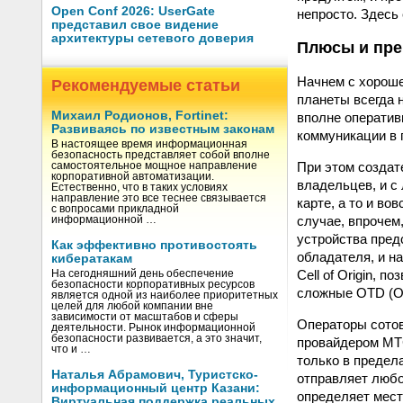
Open Conf 2026: UserGate
непросто. Здесь 
представил свое видение
архитектуры сетевого доверия
Плюсы и пр
Начнем с хороше
Рекомендуемые статьи
планеты всегда 
Михаил Родионов, Fortinet:
вполне оператив
Развиваясь по известным законам
коммуникации в 
В настоящее время информационная
безопасность представляет собой вполне
При этом создат
самостоятельное мощное направление
корпоративной автоматизации.
владельцев, и с 
Естественно, что в таких условиях
направление это все теснее связывается
карте, а то и во
с вопросами прикладной
случае, впрочем
информационной …
устройства пред
Как эффективно противостоять
обладателя, и н
кибератакам
Cell of Origin,
На сегодняшний день обеспечение
безопасности корпоративных ресурсов
сложные OTD (Obs
является одной из наиболее приоритетных
целей для любой компании вне
зависимости от масштабов и сферы
Операторы сотов
деятельности. Рынок информационной
безопасности развивается, а это значит,
провайдером МТС
что и …
только в предел
Наталья Абрамович, Туристско-
отправляет любо
информационный центр Казани:
определяет мест
Виртуальная поддержка реальных