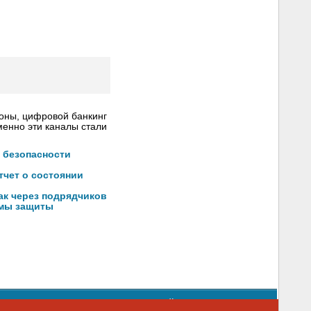
роны, цифровой банкинг
менно эти каналы стали
 безопасности
тчет о состоянии
ак через подрядчиков
емы защиты
орядке использования материалов сайта