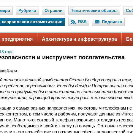
мера
Рубрики
Отрасли
Тематические обзоры
Со
 направления автоматизации
RSS
Подписка
 предприятия
Архитектура и инфраструктура
Бе
13 года
езопасности и инструмент посягательства
офия Докука
ой теленок» великий комбинатор Остап Бендер говорил о том
 а средство передвижения. Если бы Ильф и Петров писали свой
ное они придумали бы и относительно сотовых телефонов: т
ммуникации, играющий критическую роль в жизни многих люде
ации в самых разных направлениях: по сотовым телефонам не 
ся контентом, в том числе и рабочим, получают данные из Инте
нгом. Мало того, сотовый телефон позволяет отследить геогр
лучае необходимости прийти к нему на помощь. Сотовые телеф
оследить его воздействие на различные сферы человеческой жи