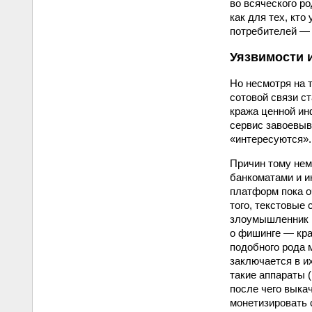
во всяческого р
как для тех, кто
потребителей — 
Уязвимости 
Но несмотря на 
сотовой связи с
кража ценной ин
сервис завоевыв
«интересуются».
Причин тому нем
банкоматами и и
платформ пока о
того, текстовые
злоумышленник п
о фишинге — кра
подобного рода 
заключается в и
такие аппараты 
после чего выка
монетизировать 