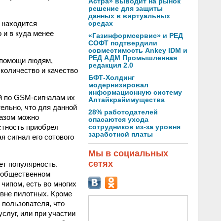
Астра» выводит на рынок
решение для защиты
данных в виртуальных
 находится
средах
 и в куда менее
«Газинформсервис» и РЕД
СОФТ подтвердили
совместимость Ankey IDM и
РЕД АДМ Промышленная
 помощи людям,
редакция 2.0
 количество и качество
БФТ-Холдинг
модернизировал
информационную систему
й по GSM-сигналам их
Алтайкрайимущества
ельно, что для данной
28% работодателей
разом можно
опасаются ухода
стность приобрел
сотрудников из-за уровня
заработной платы
я сигнал его сотового
Мы в социальных
сетях
ет популярность.
в общественном
чипом, есть во многих
овне пилотных. Кроме
 пользователя, что
слуг, или при участии