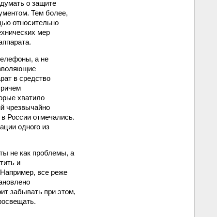
одумать о защите
ументом. Тем более,
щью относительно
ехнических мер
аппарата.
телефоны, а не
озволяющие
рат в средство
причем
торые хватило
ий чрезвычайно
, в России отмечались.
ации одного из
ты не как проблемы, а
тить и
 Например, все реже
ановлено
ит забывать при этом,
росвещать.