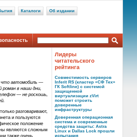
бытия
Каталоги
Об издании
зопасность
Лидеры
читательского
рейтинга
Совместимость серверов
, что автомобиль —
Inferit RS (кластер «СФ Тех»
ГК Softline) с системой
 роман в наши дни,
защищенной
елефон — не роскошь,
виртуализации zVirt
й.
поможет строить
доверенные
инфраструктуры
только разговаривают,
рнета и пользуются
Доверенная операционная
система и современные
афическое положение
средства защиты: Astra
оны являются сложным
Linux и Dallas Lock прошли
зни также очень
испытания