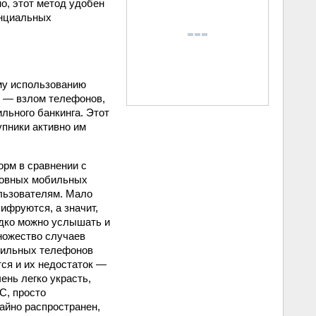
о, этот метод удобен
тенциальных
ому использованию
и — взлом телефонов,
льного банкинга. Этот
упники активно им
орм в сравнении с
сновных мобильных
льзователям. Мало
ифруются, а значит,
едко можно услышать и
ножество случаев
обильных телефонов
тся и их недостаток —
ень легко украсть,
C, просто
чайно распространен,