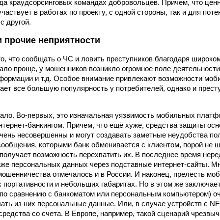
ода краудсорсинговых командах добровольцев. Причем, что ценн
 участвует в работах по проекту, с одной стороны, так и для по
с другой.
и прочие неприятности
то, что сообщать о ЧС и ловить преступников благодаря широк
тало проще, у мошенников возникло огромное поле деятельност
формации и т.д. Особое внимание привлекают возможности моби
ает все большую популярность у потребителей, однако и прест
ало. Во-первых, это изначальная уязвимость мобильных платф
нтернет-банкингом. Причем, что ещё хуже, средства защиты о
чень несовершенны и могут создавать заметные неудобства по
 сообщения, которыми банк обменивается с клиентом, порой не ш
олучает возможность перехватить их. В последнее время нер
же персональных данных через подставные интернет-сайты. М
мошенничества отмечалось и в России. И наконец, прелесть м
х портативности и небольших габаритах. Но в этом же заключае
(по сравнению с банкоматом или персональным компьютером) оч
чать из них персональные данные. Или, в случае устройств с NF
средства со счета. В Европе, например, такой сценарий чрезвы