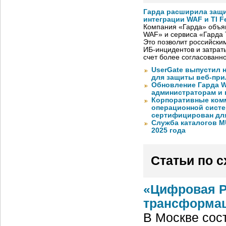
Гарда расширила защи
интеграции WAF и TI F
Компания «Гарда» объя
WAF» и сервиса «Гарда T
Это позволит российски
ИБ-инцидентов и затрат
счет более согласованн
UserGate выпустил 
для защиты веб-пр
Обновление Гарда W
администраторам и 
Корпоративные ком
операционной систе
сертифицирован для
Служба каталогов M
2025 года
Статьи по 
«Цифровая Р
трансформац
В Москве сос