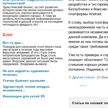
путешествий
разработки и тестиров
Туристический бизнес, за счет развития
Беззубченко и Максим 
которого качество жизни населения должно
повышаться, хорошо вписывается в
платформы Android.
концепцию «умного города». К тому же
уровень использования информационных
К слову, выбор платфо
технологий в данной отрасли за последние
пятнадцать-двадцать лет …
низкоуровневая часть и
развивается независим
Блог
данной компании. Да и
многие из них готовы в
Вот те два...
среди таких требовани
Поводом для написания этого блога стала
уже вторая в течение года массовая
вирусная эпидемия. И это стало очень
Уже есть примеры и с
неприятным прецедентом. Ведь столь
масштабных заражений не было уже очень
планшет «Континент Т­
давно. Впрочем, данная ситуация была
слишком хорошо укомпл
ожидаемой. Эпидемию вызвали …
положено. Надеемся, чт
Не все апдейты одинаково
полезны
Другие статьи
Вер
Утечки бывают разными
Здравствуй, племя младое,
незнакомое...
Инновации для сетей X5
Статьи по схожей те