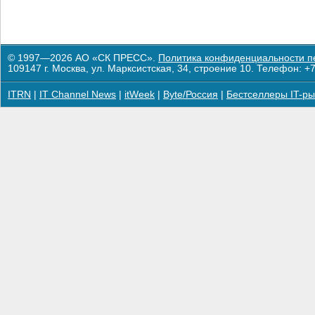
© 1997—2026 АО «СК ПРЕСС».
Политика конфиденциальности п
109147 г. Москва, ул. Марксистская, 34, строение 10. Телефон: +7
ITRN
|
IT Channel News
|
itWeek
|
Byte/Россия
|
Бестселлеры IT-ры