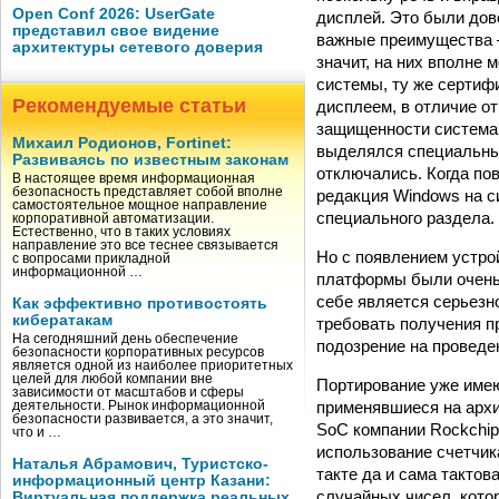
Open Conf 2026: UserGate
дисплей. Это были дов
представил свое видение
важные преимущества 
архитектуры сетевого доверия
значит, на них вполн
системы, ту же сертиф
Рекомендуемые статьи
дисплеем, в отличие о
защищенности система 
Михаил Родионов, Fortinet:
выделялся специальны
Развиваясь по известным законам
отключались. Когда по
В настоящее время информационная
безопасность представляет собой вполне
редакция Windows на с
самостоятельное мощное направление
специального раздела.
корпоративной автоматизации.
Естественно, что в таких условиях
направление это все теснее связывается
Но с появлением устрой
с вопросами прикладной
информационной …
платформы были очень 
себе является серьезн
Как эффективно противостоять
кибератакам
требовать получения пр
На сегодняшний день обеспечение
подозрение на проведе
безопасности корпоративных ресурсов
является одной из наиболее приоритетных
целей для любой компании вне
Портирование уже име
зависимости от масштабов и сферы
применявшиеся на архи
деятельности. Рынок информационной
безопасности развивается, а это значит,
SoC компании Rockchip
что и …
использование счетчик
Наталья Абрамович, Туристско-
такте да и сама такто
информационный центр Казани:
случайных чисел, кото
Виртуальная поддержка реальных