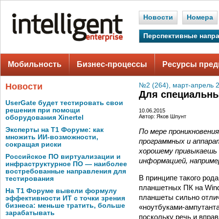
Новости
Номера
Перспективные напр
Мобильность
Бизнес-процессы
Ресурсы пред
Новости
№2 (264), март-апрель 
Для специальн
UserGate будет тестировать свои
решения при помощи
10.06.2015
Автор: Яков Шпунт
оборудования Xinertel
Эксперты на Т1 Форуме: как
По мере проникновени
множить ИИ-возможности,
программных и аппарат
сокращая риски
хорошему привыкаешь б
Российское ПО виртуализации и
информацией, наприме
инфраструктурное ПО — наиболее
востребованные направления для
В принципе такого род
тестирования
планшетных ПК на Wind
На Т1 Форуме вывели формулу
планшеты сильно отлич
эффективности ИТ с точки зрения
бизнеса: меньше тратить, больше
«ноутбуками­-ампутанта
зарабатывать
поскольку речь и впра