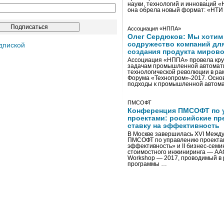
науки, технологий и инноваций 
она обрела новый формат: «НТ
Ассоциация «НППА»
Олег Сердюков: Мы хотим
содружество компаний дл
дпиской
создания продукта мирово
Ассоциация «НППА» провела кру
задачам промышленной автомати
технологической революции в ра
Форума «Технопром»-2017. Осно
подходы к промышленной автома
ПМСОФТ
Конференция ПМСОФТ по 
проектами: российские пр
ставку на эффективность
В Москве завершилась XVI Межд
ПМСОФТ по управлению проекта
эффективность» и II бизнес-сем
стоимостного инжиниринга — AA
Workshop — 2017, проводимый в 
программы …