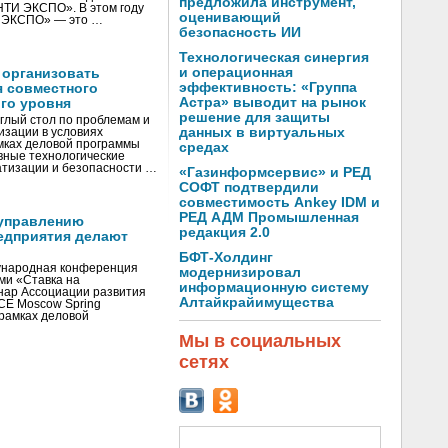
предложила инструмент,
«НТИ ЭКСПО». В этом году
оценивающий
И ЭКСПО» — это …
безопасность ИИ
Технологическая синергия
и операционная
 организовать
эффективность: «Группа
я совместного
Астра» выводит на рынок
го уровня
решение для защиты
глый стол по проблемам и
данных в виртуальных
зации в условиях
мках деловой программы
средах
вные технологические
тизации и безопасности …
«Газинформсервис» и РЕД
СОФТ подтвердили
совместимость Ankey IDM и
РЕД АДМ Промышленная
управлению
редакция 2.0
едприятия делают
БФТ-Холдинг
ународная конференция
модернизировал
ми «Ставка на
информационную систему
инар Ассоциации развития
Алтайкрайимущества
CE Moscow Spring
рамках деловой
Мы в социальных
сетях