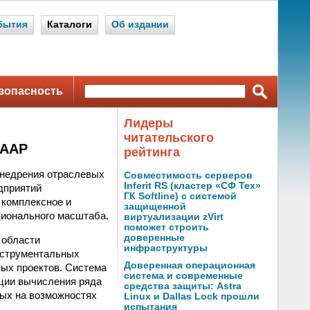
бытия
Каталоги
Об издании
зопасность
Лидеры
читательского
GAAP
рейтинга
 внедрения отраслевых
Совместимость серверов
Inferit RS (кластер «СФ Тех»
дприятий
ГК Softline) с системой
 комплексное и
защищенной
ионального масштаба.
виртуализации zVirt
поможет строить
доверенные
 области
инфраструктуры
нструментальных
Доверенная операционная
ных проектов. Система
система и современные
ции вычисления ряда
средства защиты: Astra
ных на возможностях
Linux и Dallas Lock прошли
испытания