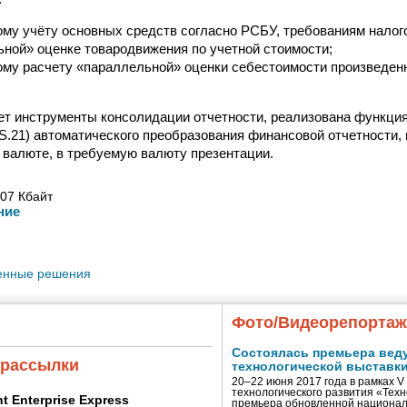
му учёту основных средств согласно РСБУ, требованиям налог
ной» оценке товародвижения по учетной стоимости;
му расчету «параллельной» оценки себестоимости произведен
т инструменты консолидации отчетности, реализована функция 
S.21) автоматического преобразования финансовой отчетности, 
валюте, в требуемую валюту презентации.
07 Кбайт
ние
енные решения
Фото/Видеорепорта
Состоялась премьера вед
 рассылки
технологической выставк
20–22 июня 2017 года в рамках 
технологического развития «Тех
ent Enterprise Express
премьера обновленной национал