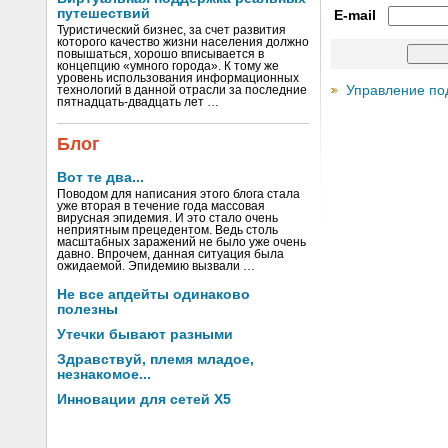
путешествий
E-mail
Туристический бизнес, за счет развития
которого качество жизни населения должно
повышаться, хорошо вписывается в
концепцию «умного города». К тому же
уровень использования информационных
Управление по
технологий в данной отрасли за последние
пятнадцать-двадцать лет …
Блог
Вот те два...
Поводом для написания этого блога стала
уже вторая в течение года массовая
вирусная эпидемия. И это стало очень
неприятным прецедентом. Ведь столь
масштабных заражений не было уже очень
давно. Впрочем, данная ситуация была
ожидаемой. Эпидемию вызвали …
Не все апдейты одинаково
полезны
Утечки бывают разными
Здравствуй, племя младое,
незнакомое...
Инновации для сетей X5