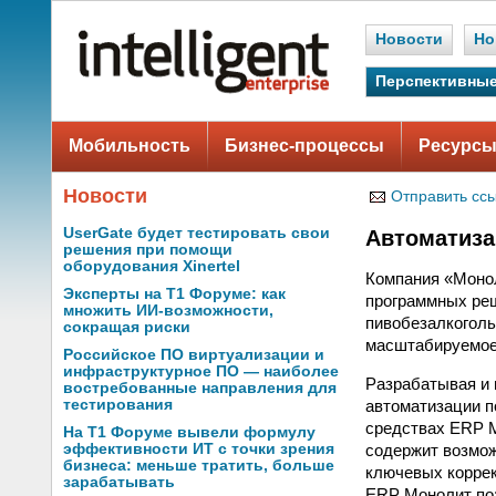
Новости
Но
Перспективные
Мобильность
Бизнес-процессы
Ресурсы
Новости
Отправить сс
UserGate будет тестировать свои
Автоматиза
решения при помощи
оборудования Xinertel
Компания «Моно
Эксперты на Т1 Форуме: как
программных ре
множить ИИ-возможности,
пивобезалкоголь
сокращая риски
масштабируемое 
Российское ПО виртуализации и
инфраструктурное ПО — наиболее
Разрабатывая и 
востребованные направления для
автоматизации п
тестирования
средствах ERP М
На Т1 Форуме вывели формулу
содержит возмож
эффективности ИТ с точки зрения
бизнеса: меньше тратить, больше
ключевых коррек
зарабатывать
ERP Монолит по