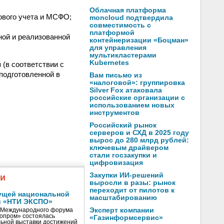
Облачная платформа
ового учета и МСФО;
moncloud подтвердила
совместимость с
платформой
ной и реализованной
контейнеризации «Боцман»
для управления
мультикластерами
Kubernetes
(в соответствии с
подготовленной в
Вам письмо из
«налоговой»: группировка
Silver Fox атаковала
российские организации с
использованием новых
инструментов
Российский рынок
серверов и СХД в 2025 году
вырос до 280 млрд рублей:
ключевым драйвером
стали госзакупки и
цифровизация
Закупки ИИ-решений
жи
выросли в разы: рынок
переходит от пилотов к
ущей национальной
масштабированию
и «НТИ ЭКСПО»
Эксперт компании
V Международного форума
нопром» состоялась
«Газинформсервис»
ьной выставки достижений