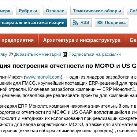
мера
Рубрики
Отрасли
Тематические обзоры
Со
 направления автоматизации
RSS
Подписка
 предприятия
Архитектура и инфраструктура
Бе
ылку
Добавить комментарий
Подписаться на рассылки
ция построения отчетности по МСФО и US 
лит-Инфо» (
www.monolit.com
) — один из лидеров разработки и
шений для FMCG, крупнейший поставщик ERP-решений для пре
ной отрасли. Ключевая разработка компании — ERP Монолит®,
решение, позволяющее реализовать проекты для компаний нац
внедряя ERP Монолит, компания накопила значительный опыт в
одготовки отчетности по МСФО и US GAAP, воплотившийся в и
онолит и методиках их использования при реализации конкрет
ности для ввода корректировок МСФО, а также для автоматиза
тировок (включая наборы элиминирующих проводок) , основан
: