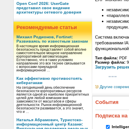
Open Conf 2026: UserGate
представил свое видение
независимо
архитектуры сетевого доверия
«параллель
независимо
продукции.
Рекомендуемые статьи
Система включае
Михаил Родионов, Fortinet:
Развиваясь по известным законам
требованиями IA
В настоящее время информационная
функциональной 
безопасность представляет собой вполне
самостоятельное мощное направление
корпоративной автоматизации.
Тип файла:
PDF
Естественно, что в таких условиях
Размер файла:
9
направление это все теснее связывается
Загрузить реше
с вопросами прикладной
информационной …
Как эффективно противостоять
кибератакам
Другие соврем
На сегодняшний день обеспечение
безопасности корпоративных ресурсов
является одной из наиболее приоритетных
целей для любой компании вне
События
зависимости от масштабов и сферы
деятельности. Рынок информационной
безопасности развивается, а это значит,
что и …
Подписка на
Наталья Абрамович, Туристско-
информационный центр Казани:
Intellig
Виртуальная поддержка реальных