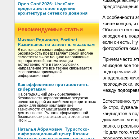
команда эксперт
Open Conf 2026: UserGate
предотвращения 
представил свое видение
архитектуры сетевого доверия
А особенности э
конце концов, и
Рекомендуемые статьи
Обычно этого ок
определить подо
Михаил Родионов, Fortinet:
если он есть. Н
Развиваясь по известным законам
фоторобота оказ
В настоящее время информационная
безопасность представляет собой вполне
самостоятельное мощное направление
Причем часто эт
корпоративной автоматизации.
эпизодов все то
Естественно, что в таких условиях
направление это все теснее связывается
подозреваемый. 
с вопросами прикладной
информационной …
владельцев живо
периодически, и
Как эффективно противостоять
кибератакам
между подозрев
На сегодняшний день обеспечение
безопасности корпоративных ресурсов
Естественно, тут
является одной из наиболее приоритетных
целей для любой компании вне
быстро, буквальн
зависимости от масштабов и сферы
кандидатов в по
деятельности. Рынок информационной
безопасности развивается, а это значит,
динамичным и де
что и …
равно, в реально
Наталья Абрамович, Туристско-
Но для того, чт
информационный центр Казани:
просмотр эпизод
Виртуальная поддержка реальных