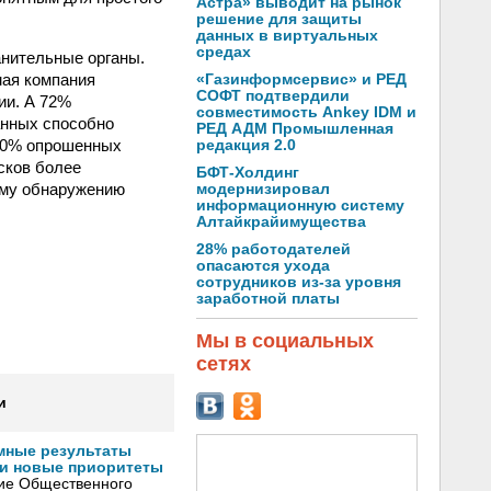
Астра» выводит на рынок
решение для защиты
данных в виртуальных
средах
анительные органы.
мая компания
«Газинформсервис» и РЕД
СОФТ подтвердили
ии. А 72%
совместимость Ankey IDM и
анных способно
РЕД АДМ Промышленная
 90% опрошенных
редакция 2.0
сков более
БФТ-Холдинг
ему обнаружению
модернизировал
информационную систему
Алтайкрайимущества
28% работодателей
опасаются ухода
сотрудников из-за уровня
заработной платы
Мы в социальных
сетях
и
мные результаты
и новые приоритеты
ние Общественного