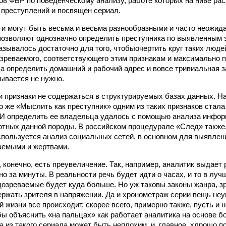
ов ФБР по поведенческому анализу, работе которых на ниве рас
преступлений и посвящен сериал.
ти могут быть весьма и весьма разнообразными и часто неожида
 позволяют однозначно определить преступника по выявленным 
азывалось достаточно для того, чтобыочертить круг таких людей
зреваемого, соответствующего этим признакам и максимально п
у а определить домашний и рабочий адрес и вовсе тривиальная з
ывается не нужно.
и признаки не содержаться в структурируемых базах данных. На
го же «Мыслить как преступник» одним из таких признаков стала
И определить ее владельца удалось с помощью анализа инфор
тных данной породы. В российском процедурале «След» также,
спользуется анализ социальных сетей, в основном для выявле
аемыми и жертвами.
, конечно, есть преувеличение. Так, например, аналитик выдае
о за минуты. В реальности речь будет идти о часах, и то в луч
дозреваемые будет куда больше. Но уж таковы законы жанра, 
ржать зрителя в напряжении. Да и хронометраж серии вещь неу
й жизни все происходит, скорее всего, примерно также, пусть и
обы объяснить «на пальцах» как работает аналитика на основе 
а из такого сериала может быть неплохим, и, главное, хлрошо п