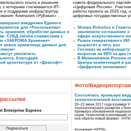
овательского опыта и решение
совета федерального партийн
, с которыми сталкиваются ИТ-
«Цифровая Россия». Участник
е и поддержке инфраструктур
работы проекта за 2025 год, 
рования. Компания «РуБэкап» …
цифровых государственных ус
…
завершил внедрение Единого
кументов для «Ростелекома»
Sherpa Robotics и Главг
ь хранения, обработки данных и
заключили соглашение о
ми: СУБД Jatoba совместима с
сфере искусственного ин
ем «ЗАКРОМА.Хранение»
Рынок генеративного ИИ 
л новое хранилище данных для
вырастет в пять раз
елеком»
Госзаказ на киберзащиту:
смогут увеличить
выросли на 68% за два г
ьность благодаря
В Минкомсвязи России о
ой архитектуре от «Диасофт»
Центра компетенций в р
«Цифровая экономика»
Фото/Видеорепорта
Состоялась премьера вед
 рассылки
технологической выставк
20–22 июня 2017 года в рамках 
технологического развития «Тех
ent Enterprise Express
премьера обновленной национал
науки, технологий и инноваций 
она обрела новый формат: «НТ
Ассоциация «НППА»