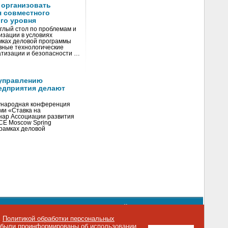
 организовать
я совместного
го уровня
глый стол по проблемам и
зации в условиях
мках деловой программы
вные технологические
тизации и безопасности …
управлению
едприятия делают
ународная конференция
ми «Ставка на
инар Ассоциации развития
CE Moscow Spring
рамках деловой
орядке использования материалов сайта
emag.ru
..
с
Политикой обработки персональных
о были проинформированы об использовании