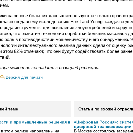
ием.
ики на основе больших данных используют не только правоохр
согласно недавнему исследованию Ernst and Young, каждая седь
го рода инструменты для выявления злоупотреблений и коррупц
итают, что развитие технологий обработки больших массивов д
ю роль в противодействии мошенничеству и его обнаружению.
ехнологии интеллектуального анализа данных сделают оценку ри
и этом 82% отмечают, что они будут содействовать более ранн
твий.
тора может не совпадать с позицией редакции.
Версия для печати
жей теме
Статьи по схожей отрасл
ости и промышленные решения в
«Цифровая Россия»: систе
цифровой трансформации 
 в этом релизе направлены на
В Москве состоялось заседа