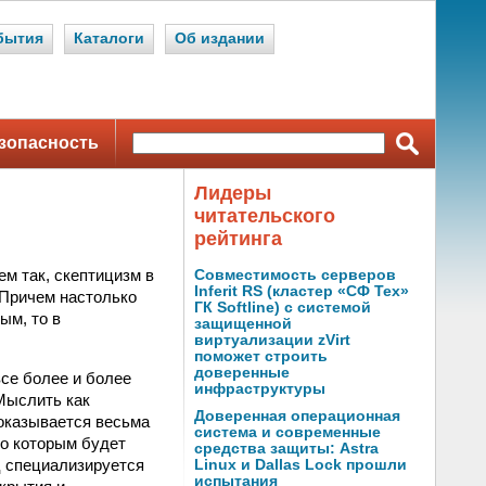
бытия
Каталоги
Об издании
зопасность
Лидеры
читательского
рейтинга
ем так, скептицизм в
Совместимость серверов
Inferit RS (кластер «СФ Тех»
 Причем настолько
ГК Softline) с системой
ым, то в
защищенной
виртуализации zVirt
поможет строить
доверенные
все более и более
инфраструктуры
Мыслить как
Доверенная операционная
 оказывается весьма
система и современные
по которым будет
средства защиты: Astra
ц специализируется
Linux и Dallas Lock прошли
испытания