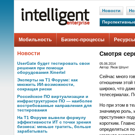
Новости
Но
Перспективные
Мобильность
Бизнес-процессы
Ресурсы
Новости
Смотря се
UserGate будет тестировать свои
05.06.2014
Автор: Яков Шпунт
решения при помощи
оборудования Xinertel
Сейчас много гов
Эксперты на Т1 Форуме: как
отношении этой 
множить ИИ-возможности,
широко, что даж
сокращая риски
телесериалах. П
Российское ПО виртуализации и
инфраструктурное ПО — наиболее
Но при этом в т
востребованные направления для
тестирования
значимую роль, 
преступник» под
На Т1 Форуме вывели формулу
эффективности ИТ с точки зрения
коротким. Главн
бизнеса: меньше тратить, больше
определяться по
зарабатывать