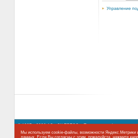
Управление по
© 1997—2026 АО «СК ПРЕСС».
Политика конфиденциальн
109147 г. Москва, ул. Марксистская, 34, строение 10. Теле
Мы используем cookie-файлы, возможности Яндекс.Метрики и
данных
. Если Вы согласны с этим, пожалуйста, нажмите кн