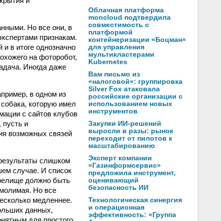
крытия и
Облачная платформа
moncloud подтвердила
совместимость с
нными. Но все они, в
платформой
экспертами признакам.
контейнеризации «Боцман»
 и в итоге однозначно
для управления
мультикластерами
охожего на фоторобот,
Kubernetes
адача. Иногда даже
Вам письмо из
«налоговой»: группировка
Silver Fox атаковала
пример, в одном из
российские организации с
 собака, которую имел
использованием новых
инструментов
мации с сайтов клубов
 пусть и
Закупки ИИ-решений
выросли в разы: рынок
ния возможных связей
переходит от пилотов к
масштабированию
Эксперт компании
т результаты слишком
«Газинформсервис»
шем случае. И список
предложила инструмент,
зрелище должно быть
оценивающий
безопасность ИИ
молимая. Но все
 несколько медленнее.
Технологическая синергия
и операционная
больших данных,
эффективность: «Группа
онятным для простого