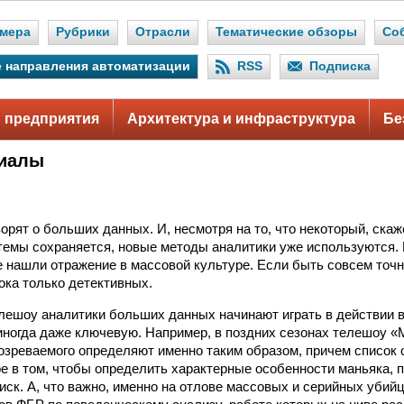
мера
Рубрики
Отрасли
Тематические обзоры
Со
 направления автоматизации
RSS
Подписка
 предприятия
Архитектура и инфраструктура
Бе
риалы
орят о больших данных. И, несмотря на то, что некоторый, скаж
темы сохраняется, новые методы аналитики уже используются.
е нашли отражение в массовой культуре. Если быть совсем точн
ока только детективных.
елешоу аналитики больших данных начинают играть в действии 
иногда даже ключевую. Например, в поздних сезонах телешоу «
озреваемого определяют именно таким образом, причем список
ое в том, чтобы определить характерные особенности маньяка, 
иск. А, что важно, именно на отлове массовых и серийных убий