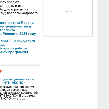
ого проекта
и подвели итоги
обсудили развитие
луг, вопросы кадрового
осэкспертиза России
 сотрудничестве в
теллекта
в России в 2025 году
 траты на ИБ-услуги
ода
бсудили работу
амках программы
жи
ущей национальной
и «НТИ ЭКСПО»
V Международного форума
нопром» состоялась
ьной выставки достижений
«НТИ ЭКСПО». В этом году
И ЭКСПО» — это …