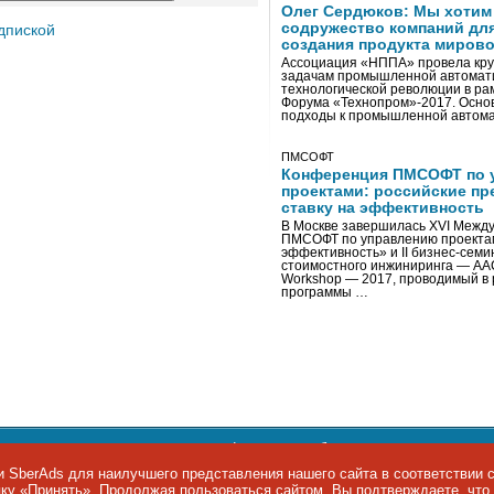
Олег Сердюков: Мы хотим
содружество компаний дл
дпиской
создания продукта мирово
Ассоциация «НППА» провела кру
задачам промышленной автомати
технологической революции в ра
Форума «Технопром»-2017. Осно
подходы к промышленной автома
ПМСОФТ
Конференция ПМСОФТ по 
проектами: российские пр
ставку на эффективность
В Москве завершилась XVI Межд
ПМСОФТ по управлению проекта
эффективность» и II бизнес-сем
стоимостного инжиниринга — AA
Workshop — 2017, проводимый в 
программы …
ости персональных данных
,
информация об авторских правах и п
фон: +7 495 974-22-60. Факс: +7 495 974-22-63. E-mail:
siteeditor@i
 SberAds для наилучшего представления нашего сайта в соответствии 
опку «Принять». Продолжая пользоваться сайтом, Вы подтверждаете, чт