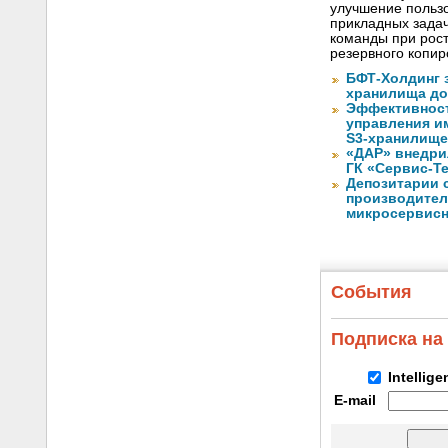
улучшение польз
прикладных задач
команды при рост
резервного копи
БФТ-Холдинг 
хранилища до
Эффективност
управления и
S3-хранилищ
«ДАР» внедри
ГК «Сервис-Т
Депозитарии 
производител
микросервисн
События
Подписка на
Intellig
E-mail