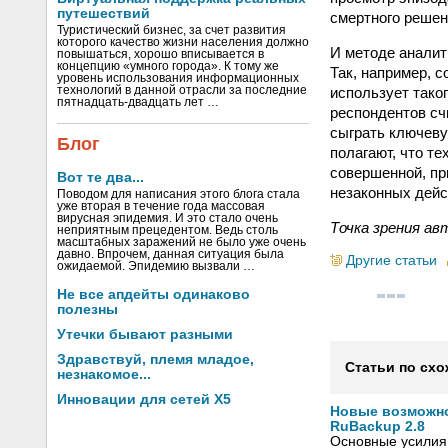
путешествий
смертного решен
Туристический бизнес, за счет развития
которого качество жизни населения должно
И методе аналит
повышаться, хорошо вписывается в
концепцию «умного города». К тому же
Так, например, 
уровень использования информационных
использует тако
технологий в данной отрасли за последние
пятнадцать-двадцать лет …
респондентов сч
сыграть ключеву
Блог
полагают, что т
совершенной, пр
Вот те два...
незаконных дейс
Поводом для написания этого блога стала
уже вторая в течение года массовая
вирусная эпидемия. И это стало очень
Точка зрения ав
неприятным прецедентом. Ведь столь
масштабных заражений не было уже очень
давно. Впрочем, данная ситуация была
Другие статьи
ожидаемой. Эпидемию вызвали …
Не все апдейты одинаково
полезны
Утечки бывают разными
Здравствуй, племя младое,
Статьи по схо
незнакомое...
Инновации для сетей X5
Новые возможн
RuBackup 2.8
Основные усилия