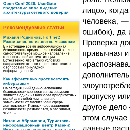
Open Conf 2026: UserGate
представил свое видение
лицо», когд
архитектуры сетевого доверия
человека, —
Рекомендуемые статьи
ошибок), да 
Михаил Родионов, Fortinet:
Проверка до
Развиваясь по известным законам
В настоящее время информационная
безопасность представляет собой вполне
привычная и
самостоятельное мощное направление
корпоративной автоматизации.
Естественно, что в таких условиях
«распознава
направление это все теснее связывается
с вопросами прикладной
информационной …
дополнитель
Как эффективно противостоять
злоупотребле
кибератакам
На сегодняшний день обеспечение
безопасности корпоративных ресурсов
пропуску или
является одной из наиболее приоритетных
целей для любой компании вне
зависимости от масштабов и сферы
другое дело
деятельности. Рынок информационной
безопасности развивается, а это значит,
что и …
этом случае
Наталья Абрамович, Туристско-
информационный центр Казани:
данные расп
Виртуальная поддержка реальных