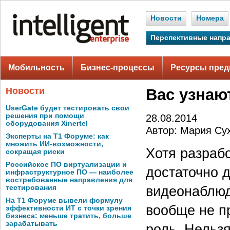
Новости
Номера
Перспективные напр
Мобильность
Бизнес-процессы
Ресурсы пред
Новости
Вас узнаю
UserGate будет тестировать свои
решения при помощи
28.08.2014
оборудования Xinertel
Автор: Мария Су
Эксперты на Т1 Форуме: как
множить ИИ-возможности,
Хотя разрабо
сокращая риски
Российское ПО виртуализации и
достаточно 
инфраструктурное ПО — наиболее
востребованные направления для
видеонаблюд
тестирования
На Т1 Форуме вывели формулу
вообще не п
эффективности ИТ с точки зрения
бизнеса: меньше тратить, больше
зарабатывать
роль. Нельзя