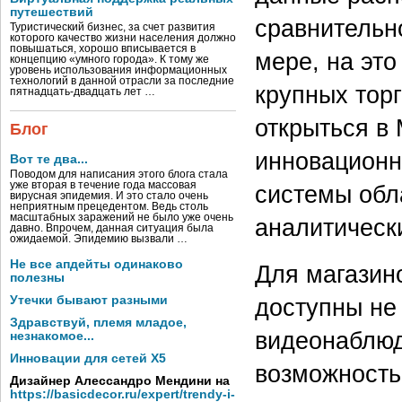
путешествий
сравнительн
Туристический бизнес, за счет развития
которого качество жизни населения должно
повышаться, хорошо вписывается в
мере, на эт
концепцию «умного города». К тому же
уровень использования информационных
технологий в данной отрасли за последние
крупных тор
пятнадцать-двадцать лет …
открыться в
Блог
инновационно
Вот те два...
Поводом для написания этого блога стала
уже вторая в течение года массовая
системы обл
вирусная эпидемия. И это стало очень
неприятным прецедентом. Ведь столь
масштабных заражений не было уже очень
аналитическ
давно. Впрочем, данная ситуация была
ожидаемой. Эпидемию вызвали …
Не все апдейты одинаково
Для магазин
полезны
Утечки бывают разными
доступны не
Здравствуй, племя младое,
видеонаблюд
незнакомое...
Инновации для сетей X5
возможность
Дизайнер Алессандро Мендини на
https://basicdecor.ru/expert/trendy-i-