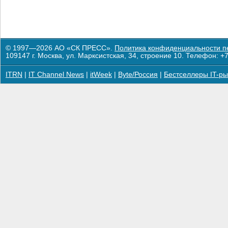
© 1997—2026 АО «СК ПРЕСС».
Политика конфиденциальности п
109147 г. Москва, ул. Марксистская, 34, строение 10. Телефон: +7
ITRN
|
IT Channel News
|
itWeek
|
Byte/Россия
|
Бестселлеры IT-ры