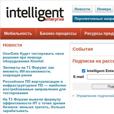
Новости
Номера
Перспективные напр
Мобильность
Бизнес-процессы
Ресурсы пред
Новости
События
UserGate будет тестировать свои
решения при помощи
Подписка на рас
оборудования Xinertel
Эксперты на Т1 Форуме: как
Intelligent Ent
множить ИИ-возможности,
сокращая риски
E-mail
Российское ПО виртуализации и
инфраструктурное ПО — наиболее
востребованные направления для
тестирования
Управление подписко
На Т1 Форуме вывели формулу
эффективности ИТ с точки зрения
бизнеса: меньше тратить, больше
зарабатывать