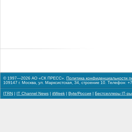
© 1997—2026 АО «СК ПРЕСС».
Политика конфиденциальности п
109147 г. Москва, ул. Марксистская, 34, строение 10. Телефон: +7
ITRN
|
IT Channel News
|
itWeek
|
Byte/Россия
|
Бестселлеры IT-ры