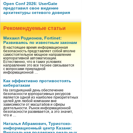
Open Conf 2026: UserGate
представил свое видение
архитектуры сетевого доверия
Рекомендуемые статьи
Михаил Родионов, Fortinet:
Развиваясь по известным законам
В настоящее время информационная
безопасность представляет собой вполне
самостоятельное мощное направление
корпоративной автоматизации.
Естественно, что в таких условиях
направление это все теснее связывается
с вопросами прикладной
информационной …
Как эффективно противостоять
кибератакам
На сегодняшний день обеспечение
безопасности корпоративных ресурсов
является одной из наиболее приоритетных
целей для любой компании вне
зависимости от масштабов и сферы
деятельности. Рынок информационной
безопасности развивается, а это значит,
что и …
Наталья Абрамович, Туристско-
информационный центр Казани:
Виртуальная поддержка реальных