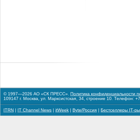
© 1997—2026 АО «СК ПРЕСС».
Политика конфиденциальности п
109147 г. Москва, ул. Марксистская, 34, строение 10. Телефон: +7
ITRN
|
IT Channel News
|
itWeek
|
Byte/Россия
|
Бестселлеры IT-ры