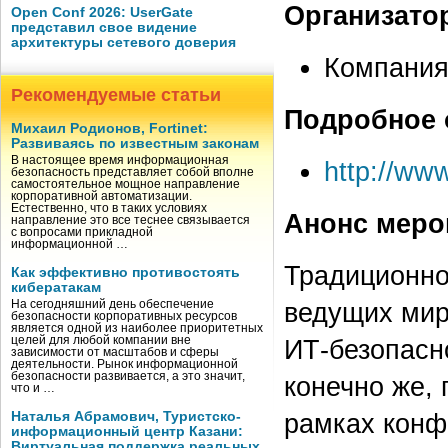
Организато
Open Conf 2026: UserGate
представил свое видение
архитектуры сетевого доверия
Компания
Рекомендуемые статьи
Подробное 
Михаил Родионов, Fortinet:
Развиваясь по известным законам
В настоящее время информационная
http://ww
безопасность представляет собой вполне
самостоятельное мощное направление
корпоративной автоматизации.
Естественно, что в таких условиях
Анонс меро
направление это все теснее связывается
с вопросами прикладной
информационной …
Традиционно
Как эффективно противостоять
кибератакам
ведущих мир
На сегодняшний день обеспечение
безопасности корпоративных ресурсов
является одной из наиболее приоритетных
целей для любой компании вне
ИТ-безопасн
зависимости от масштабов и сферы
деятельности. Рынок информационной
безопасности развивается, а это значит,
конечно же,
что и …
рамках конф
Наталья Абрамович, Туристско-
информационный центр Казани:
Виртуальная поддержка реальных