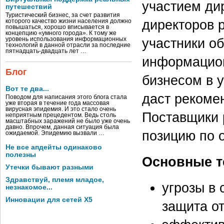
участием ди
путешествий
Туристический бизнес, за счет развития
директоров р
которого качество жизни населения должно
повышаться, хорошо вписывается в
концепцию «умного города». К тому же
участники о
уровень использования информационных
технологий в данной отрасли за последние
пятнадцать-двадцать лет …
информацион
Блог
бизнесом в 
Вот те два...
даст рекоме
Поводом для написания этого блога стала
уже вторая в течение года массовая
вирусная эпидемия. И это стало очень
Поставщики 
неприятным прецедентом. Ведь столь
масштабных заражений не было уже очень
давно. Впрочем, данная ситуация была
позицию по 
ожидаемой. Эпидемию вызвали …
Не все апдейты одинаково
полезны
Основные т
Утечки бывают разными
Здравствуй, племя младое,
угрозы в
незнакомое...
Инновации для сетей X5
защита от