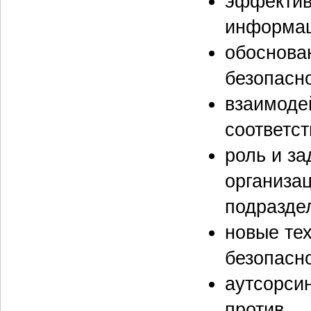
эффектив
информа
обоснова
безопасн
взаимоде
соответс
роль и з
организа
подразде
новые те
безопасно
аутсорси
против