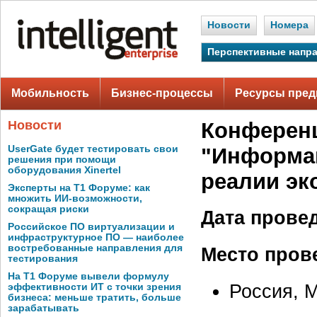
Новости
Номера
Перспективные напр
Мобильность
Бизнес-процессы
Ресурсы пред
Новости
Конференц
UserGate будет тестировать свои
"Информац
решения при помощи
оборудования Xinertel
реалии эк
Эксперты на Т1 Форуме: как
множить ИИ-возможности,
сокращая риски
Дата прове
Российское ПО виртуализации и
инфраструктурное ПО — наиболее
востребованные направления для
Место пров
тестирования
На Т1 Форуме вывели формулу
Россия, 
эффективности ИТ с точки зрения
бизнеса: меньше тратить, больше
зарабатывать