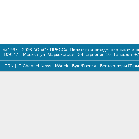
© 1997—2026 АО «СК ПРЕСС».
Политика конфиденциальности п
109147 г. Москва, ул. Марксистская, 34, строение 10. Телефон: +7
ITRN
|
IT Channel News
|
itWeek
|
Byte/Россия
|
Бестселлеры IT-ры