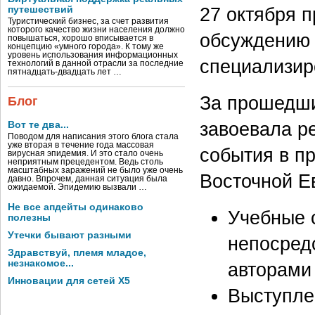
27 октября 
путешествий
Туристический бизнес, за счет развития
которого качество жизни населения должно
обсуждению 
повышаться, хорошо вписывается в
концепцию «умного города». К тому же
уровень использования информационных
специализир
технологий в данной отрасли за последние
пятнадцать-двадцать лет …
За прошедш
Блог
завоевала р
Вот те два...
Поводом для написания этого блога стала
уже вторая в течение года массовая
события в п
вирусная эпидемия. И это стало очень
неприятным прецедентом. Ведь столь
масштабных заражений не было уже очень
Восточной Е
давно. Впрочем, данная ситуация была
ожидаемой. Эпидемию вызвали …
Не все апдейты одинаково
Учебные 
полезны
Утечки бывают разными
непосред
Здравствуй, племя младое,
незнакомое...
авторами
Инновации для сетей X5
Выступле