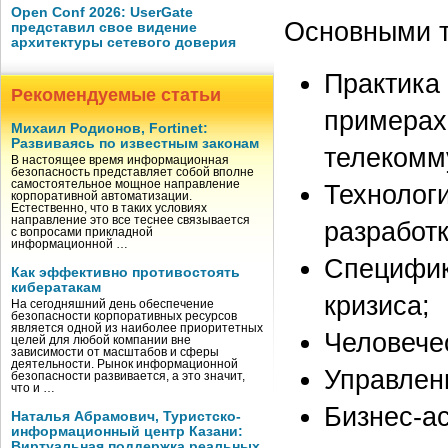
Open Conf 2026: UserGate
Основными т
представил свое видение
архитектуры сетевого доверия
Практика
Рекомендуемые статьи
примерах
Михаил Родионов, Fortinet:
Развиваясь по известным законам
телекомм
В настоящее время информационная
безопасность представляет собой вполне
самостоятельное мощное направление
Технолог
корпоративной автоматизации.
Естественно, что в таких условиях
направление это все теснее связывается
разработ
с вопросами прикладной
информационной …
Специфик
Как эффективно противостоять
кибератакам
кризиса;
На сегодняшний день обеспечение
безопасности корпоративных ресурсов
является одной из наиболее приоритетных
Человече
целей для любой компании вне
зависимости от масштабов и сферы
деятельности. Рынок информационной
Управлен
безопасности развивается, а это значит,
что и …
Бизнес-а
Наталья Абрамович, Туристско-
информационный центр Казани:
Виртуальная поддержка реальных