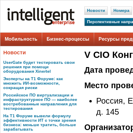
Новости
Номера
Перспективные напр
Мобильность
Бизнес-процессы
Ресурсы пред
Новости
V CIO Кон
UserGate будет тестировать свои
решения при помощи
Дата прове
оборудования Xinertel
Эксперты на Т1 Форуме: как
Место пров
множить ИИ-возможности,
сокращая риски
Российское ПО виртуализации и
Россия, Е
инфраструктурное ПО — наиболее
востребованные направления для
тестирования
д. 145
На Т1 Форуме вывели формулу
эффективности ИТ с точки зрения
бизнеса: меньше тратить, больше
Организато
зарабатывать