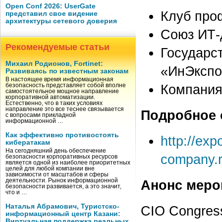
Open Conf 2026: UserGate
Клуб про
представил свое видение
архитектуры сетевого доверия
Союз ИТ-
Рекомендуемые статьи
Государс
Михаил Родионов, Fortinet:
«ИнЭкспо
Развиваясь по известным законам
В настоящее время информационная
Компания
безопасность представляет собой вполне
самостоятельное мощное направление
корпоративной автоматизации.
Естественно, что в таких условиях
направление это все теснее связывается
Подробное 
с вопросами прикладной
информационной …
Как эффективно противостоять
http://expo
кибератакам
На сегодняшний день обеспечение
company.r
безопасности корпоративных ресурсов
является одной из наиболее приоритетных
целей для любой компании вне
зависимости от масштабов и сферы
деятельности. Рынок информационной
Анонс меро
безопасности развивается, а это значит,
что и …
Наталья Абрамович, Туристско-
CIO Congres
информационный центр Казани:
Виртуальная поддержка реальных