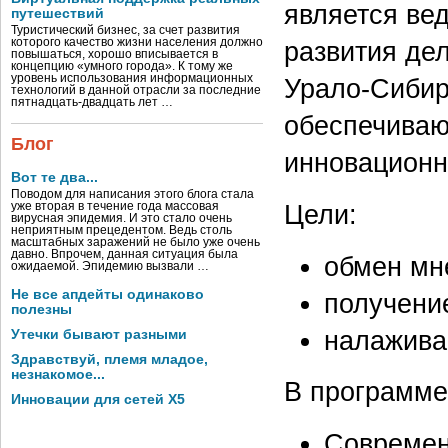
является ве
путешествий
Туристический бизнес, за счет развития
которого качество жизни населения должно
развития де
повышаться, хорошо вписывается в
концепцию «умного города». К тому же
уровень использования информационных
Урало-Сибир
технологий в данной отрасли за последние
пятнадцать-двадцать лет …
обеспечива
Блог
инновацион
Вот те два...
Поводом для написания этого блога стала
Цели:
уже вторая в течение года массовая
вирусная эпидемия. И это стало очень
неприятным прецедентом. Ведь столь
масштабных заражений не было уже очень
давно. Впрочем, данная ситуация была
обмен мн
ожидаемой. Эпидемию вызвали …
Не все апдейты одинаково
получени
полезны
налажива
Утечки бывают разными
Здравствуй, племя младое,
незнакомое...
В программе
Инновации для сетей X5
Современ