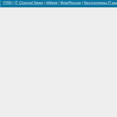
ITRN
|
IT Channel News
|
itWeek
|
Byte/Россия
|
Бестселлеры IT-ры