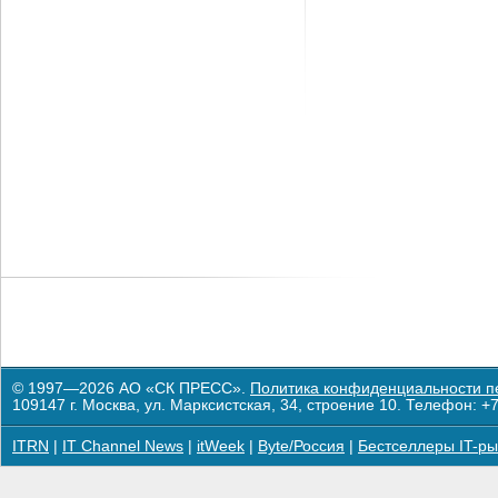
© 1997—2026 АО «СК ПРЕСС».
Политика конфиденциальности п
109147 г. Москва, ул. Марксистская, 34, строение 10. Телефон: +7
ITRN
|
IT Channel News
|
itWeek
|
Byte/Россия
|
Бестселлеры IT-ры