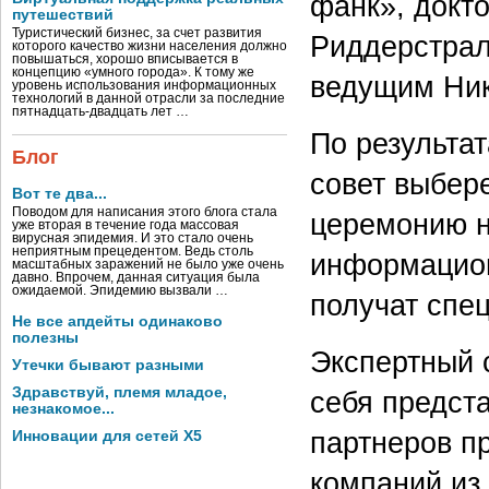
фанк», докт
путешествий
Туристический бизнес, за счет развития
Риддерстрал
которого качество жизни населения должно
повышаться, хорошо вписывается в
концепцию «умного города». К тому же
ведущим Ни
уровень использования информационных
технологий в данной отрасли за последние
пятнадцать-двадцать лет …
По результа
Блог
совет выбер
Вот те два...
Поводом для написания этого блога стала
церемонию н
уже вторая в течение года массовая
вирусная эпидемия. И это стало очень
неприятным прецедентом. Ведь столь
информацион
масштабных заражений не было уже очень
давно. Впрочем, данная ситуация была
ожидаемой. Эпидемию вызвали …
получат спе
Не все апдейты одинаково
полезны
Экспертный 
Утечки бывают разными
Здравствуй, племя младое,
себя предст
незнакомое...
партнеров п
Инновации для сетей X5
компаний из