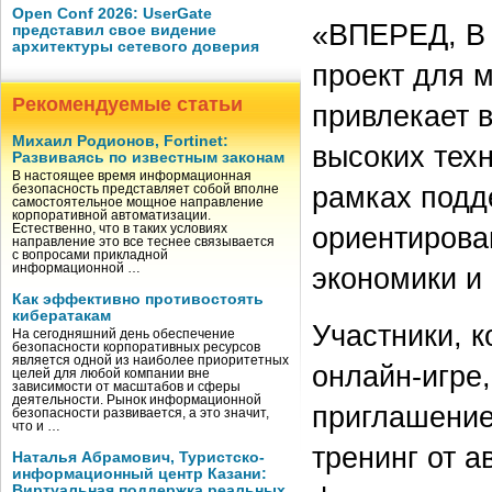
Open Conf 2026: UserGate
«ВПЕРЕД, В 
представил свое видение
архитектуры сетевого доверия
проект для 
Рекомендуемые статьи
привлекает 
Михаил Родионов, Fortinet:
высоких техн
Развиваясь по известным законам
В настоящее время информационная
рамках подд
безопасность представляет собой вполне
самостоятельное мощное направление
корпоративной автоматизации.
ориентирова
Естественно, что в таких условиях
направление это все теснее связывается
с вопросами прикладной
информационной …
экономики и
Как эффективно противостоять
кибератакам
Участники, 
На сегодняшний день обеспечение
безопасности корпоративных ресурсов
является одной из наиболее приоритетных
онлайн-игре,
целей для любой компании вне
зависимости от масштабов и сферы
деятельности. Рынок информационной
приглашение
безопасности развивается, а это значит,
что и …
тренинг от 
Наталья Абрамович, Туристско-
информационный центр Казани:
Виртуальная поддержка реальных