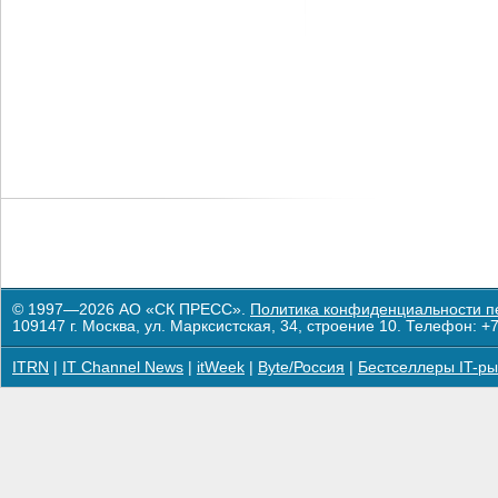
© 1997—2026 АО «СК ПРЕСС».
Политика конфиденциальности п
109147 г. Москва, ул. Марксистская, 34, строение 10. Телефон: +7
ITRN
|
IT Channel News
|
itWeek
|
Byte/Россия
|
Бестселлеры IT-ры