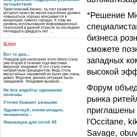
путешествий
Туристический бизнес, за счет развития
*Решение Mic
которого качество жизни населения должно
повышаться, хорошо вписывается в
концепцию «умного города». К тому же
специалистам
уровень использования информационных
технологий в данной отрасли за последние
пятнадцать-двадцать лет …
бизнеса роз
Блог
сможете поз
Вот те два...
западных ко
Поводом для написания этого блога стала
уже вторая в течение года массовая
вирусная эпидемия. И это стало очень
высокой эфф
неприятным прецедентом. Ведь столь
масштабных заражений не было уже очень
давно. Впрочем, данная ситуация была
ожидаемой. Эпидемию вызвали …
Форум объед
Не все апдейты одинаково
полезны
рынка ритей
Утечки бывают разными
приглашены 
Здравствуй, племя младое,
незнакомое...
l'Occitane, k
Инновации для сетей X5
Savage, obuv