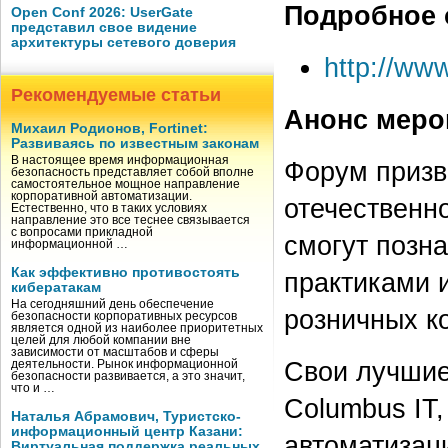
Подробное 
Open Conf 2026: UserGate
представил свое видение
архитектуры сетевого доверия
http://www
Рекомендуемые статьи
Анонс меро
Михаил Родионов, Fortinet:
Развиваясь по известным законам
В настоящее время информационная
Форум призв
безопасность представляет собой вполне
самостоятельное мощное направление
корпоративной автоматизации.
отечественно
Естественно, что в таких условиях
направление это все теснее связывается
с вопросами прикладной
смогут позн
информационной …
Как эффективно противостоять
практиками 
кибератакам
На сегодняшний день обеспечение
розничных к
безопасности корпоративных ресурсов
является одной из наиболее приоритетных
целей для любой компании вне
зависимости от масштабов и сферы
Свои лучшие
деятельности. Рынок информационной
безопасности развивается, а это значит,
что и …
Columbus IT
Наталья Абрамович, Туристско-
информационный центр Казани:
автоматизаци
Виртуальная поддержка реальных