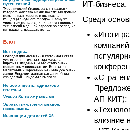
ИТ-бизнеса.
путешествий
Туристический бизнес, за счет развития
которого качество жизни населения должно
повышаться, хорошо вписывается в
Среди основ
концепцию «умного города». К тому же
уровень использования информационных
технологий в данной отрасли за последние
пятнадцать-двадцать лет …
«Итоги р
Блог
компаний
Вот те два...
популярн
Поводом для написания этого блога стала
уже вторая в течение года массовая
вирусная эпидемия. И это стало очень
конферен
неприятным прецедентом. Ведь столь
масштабных заражений не было уже очень
давно. Впрочем, данная ситуация была
«Стратеги
ожидаемой. Эпидемию вызвали …
Не все апдейты одинаково
Предложе
полезны
АП КИТ);
Утечки бывают разными
Здравствуй, племя младое,
«Техноло
незнакомое...
Инновации для сетей X5
влияние н