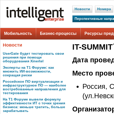
Новости
Номера
Перспективные напр
Мобильность
Бизнес-процессы
Ресурсы пред
Новости
IT-SUMMIT
UserGate будет тестировать свои
решения при помощи
Дата прове
оборудования Xinertel
Эксперты на Т1 Форуме: как
Место пров
множить ИИ-возможности,
сокращая риски
Российское ПО виртуализации и
Россия, С
инфраструктурное ПО — наиболее
востребованные направления для
тестирования
(ул.Невск
На Т1 Форуме вывели формулу
эффективности ИТ с точки зрения
бизнеса: меньше тратить, больше
Организато
зарабатывать