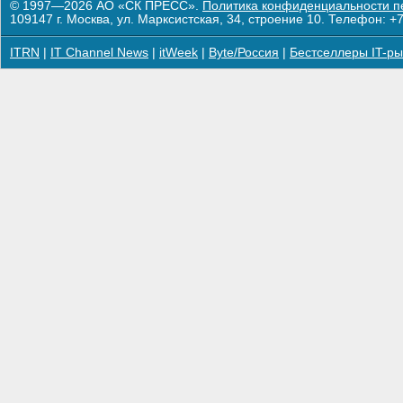
© 1997—2026 АО «СК ПРЕСС».
Политика конфиденциальности п
109147 г. Москва, ул. Марксистская, 34, строение 10. Телефон: +7
ITRN
|
IT Channel News
|
itWeek
|
Byte/Россия
|
Бестселлеры IT-ры