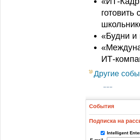
«ИТ-Кадр
готовить 
школьник
«Будни и
«Междуна
ИТ-компа
Другие собы
События
Подписка на рас
Intelligent Ent