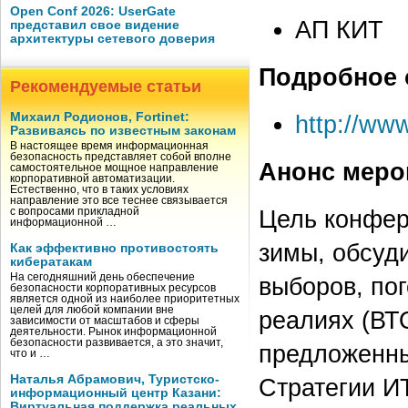
Open Conf 2026: UserGate
АП КИТ
представил свое видение
архитектуры сетевого доверия
Подробное 
Рекомендуемые статьи
Михаил Родионов, Fortinet:
http://ww
Развиваясь по известным законам
В настоящее время информационная
безопасность представляет собой вполне
Анонс меро
самостоятельное мощное направление
корпоративной автоматизации.
Естественно, что в таких условиях
направление это все теснее связывается
Цель конфер
с вопросами прикладной
информационной …
зимы, обсуд
Как эффективно противостоять
кибератакам
На сегодняшний день обеспечение
выборов, по
безопасности корпоративных ресурсов
является одной из наиболее приоритетных
целей для любой компании вне
реалиях (ВТ
зависимости от масштабов и сферы
деятельности. Рынок информационной
безопасности развивается, а это значит,
предложенны
что и …
Наталья Абрамович, Туристско-
Стратегии И
информационный центр Казани:
Виртуальная поддержка реальных