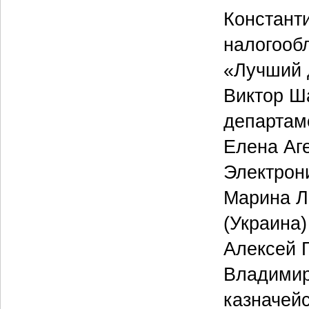
Констант
налогооб
«Лучший 
Виктор Ш
департаме
Елена Аг
Электрон
Марина Л
(Украина)
Алексей 
Владимир
казначей