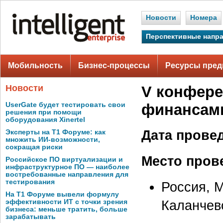
Новости
Номера
Перспективные напр
Мобильность
Бизнес-процессы
Ресурсы пред
Новости
V конфере
UserGate будет тестировать свои
финансами
решения при помощи
оборудования Xinertel
Дата прове
Эксперты на Т1 Форуме: как
множить ИИ-возможности,
сокращая риски
Место пров
Российское ПО виртуализации и
инфраструктурное ПО — наиболее
востребованные направления для
тестирования
Россия, М
На Т1 Форуме вывели формулу
Каланчевс
эффективности ИТ с точки зрения
бизнеса: меньше тратить, больше
зарабатывать