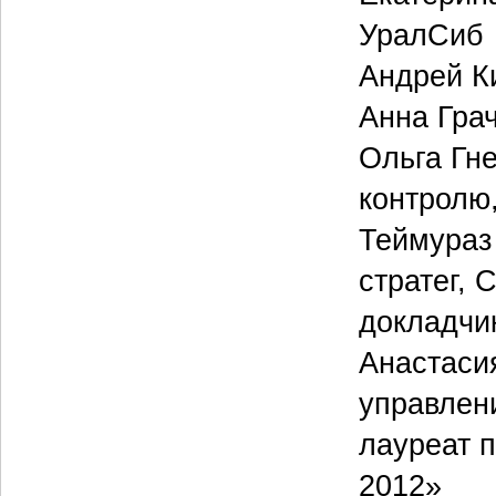
УралСиб
Андрей К
Анна Грач
Ольга Гн
контролю,
Теймураз
стратег, 
докладчи
Анастаси
управлен
лауреат 
2012»