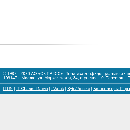
© 1997—2026 АО «СК ПРЕСС».
Политика конфиденциальности п
109147 г. Москва, ул. Марксистская, 34, строение 10. Телефон: +7
ITRN
|
IT Channel News
|
itWeek
|
Byte/Россия
|
Бестселлеры IT-ры