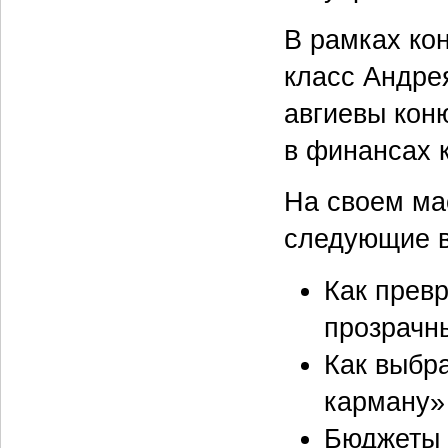
В рамках ко
класс Андре
авгиевы кон
в финансах 
На своем ма
следующие 
Как прев
прозрачн
Как выбр
карману»
Бюджеты 