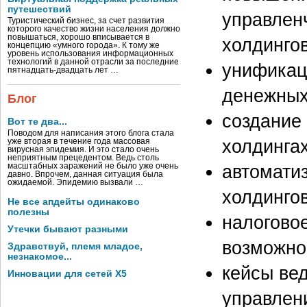
путешествий
управлен
Туристический бизнес, за счет развития
которого качество жизни населения должно
повышаться, хорошо вписывается в
холдингов
концепцию «умного города». К тому же
уровень использования информационных
технологий в данной отрасли за последние
унификац
пятнадцать-двадцать лет …
денежных
Блог
создание
Вот те два...
Поводом для написания этого блога стала
холдингах
уже вторая в течение года массовая
вирусная эпидемия. И это стало очень
неприятным прецедентом. Ведь столь
автомати
масштабных заражений не было уже очень
давно. Впрочем, данная ситуация была
ожидаемой. Эпидемию вызвали …
холдингов
Не все апдейты одинаково
полезны
налогово
Утечки бывают разными
возможнос
Здравствуй, племя младое,
незнакомое...
кейсы ве
Инновации для сетей X5
управлен