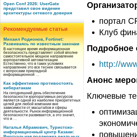
Организато
Open Conf 2026: UserGate
представил свое видение
архитектуры сетевого доверия
портал C
Рекомендуемые статьи
Клуб фин
Михаил Родионов, Fortinet:
Развиваясь по известным законам
Подробное 
В настоящее время информационная
безопасность представляет собой вполне
самостоятельное мощное направление
корпоративной автоматизации.
http://www
Естественно, что в таких условиях
направление это все теснее связывается
с вопросами прикладной
информационной …
Анонс меро
Как эффективно противостоять
кибератакам
На сегодняшний день обеспечение
Ключевые т
безопасности корпоративных ресурсов
является одной из наиболее приоритетных
целей для любой компании вне
зависимости от масштабов и сферы
оптимиза
деятельности. Рынок информационной
безопасности развивается, а это значит,
что и …
экономич
Наталья Абрамович, Туристско-
информационный центр Казани:
повышени
Виртуальная поддержка реальных