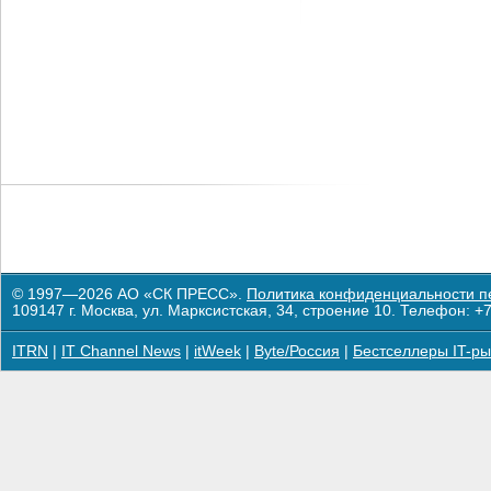
© 1997—2026 АО «СК ПРЕСС».
Политика конфиденциальности п
109147 г. Москва, ул. Марксистская, 34, строение 10. Телефон: +7
ITRN
|
IT Channel News
|
itWeek
|
Byte/Россия
|
Бестселлеры IT-ры