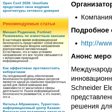
Организато
Open Conf 2026: UserGate
представил свое видение
архитектуры сетевого доверия
Компания 
Рекомендуемые статьи
Подробное 
Михаил Родионов, Fortinet:
Развиваясь по известным законам
В настоящее время информационная
http://www
безопасность представляет собой вполне
самостоятельное мощное направление
корпоративной автоматизации.
Естественно, что в таких условиях
Анонс меро
направление это все теснее связывается
с вопросами прикладной
информационной …
Международн
Как эффективно противостоять
кибератакам
На сегодняшний день обеспечение
инновационн
безопасности корпоративных ресурсов
является одной из наиболее приоритетных
целей для любой компании вне
Schneider El
зависимости от масштабов и сферы
деятельности. Рынок информационной
безопасности развивается, а это значит,
представлен
что и …
Наталья Абрамович, Туристско-
решения для
информационный центр Казани:
Виртуальная поддержка реальных