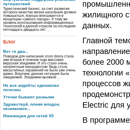
промышленны
путешествий
Туристический бизнес, за счет развития
жилищного с
которого качество жизни населения должно
повышаться, хорошо вписывается в
концепцию «умного города». К тому же
уровень использования информационных
данных.
технологий в данной отрасли за последние
пятнадцать-двадцать лет …
Главной темо
Блог
направление
Вот те два...
Поводом для написания этого блога стала
более 2000 
уже вторая в течение года массовая
вирусная эпидемия. И это стало очень
неприятным прецедентом. Ведь столь
технологии «
масштабных заражений не было уже очень
давно. Впрочем, данная ситуация была
ожидаемой. Эпидемию вызвали …
процессов ж
Не все апдейты одинаково
полезны
продемонстр
Утечки бывают разными
Electric для
Здравствуй, племя младое,
незнакомое...
Инновации для сетей X5
В программе 