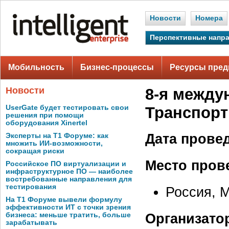
Новости
Номера
Перспективные напр
Мобильность
Бизнес-процессы
Ресурсы пред
Новости
8-я между
UserGate будет тестировать свои
Транспорт
решения при помощи
оборудования Xinertel
Дата прове
Эксперты на Т1 Форуме: как
множить ИИ-возможности,
сокращая риски
Место пров
Российское ПО виртуализации и
инфраструктурное ПО — наиболее
востребованные направления для
тестирования
Россия, М
На Т1 Форуме вывели формулу
эффективности ИТ с точки зрения
Организато
бизнеса: меньше тратить, больше
зарабатывать