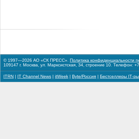
© 1997—2026 АО «СК ПРЕСС».
Политика конфиденциальности п
109147 г. Москва, ул. Марксистская, 34, строение 10. Телефон: +7
ITRN
|
IT Channel News
|
itWeek
|
Byte/Россия
|
Бестселлеры IT-ры