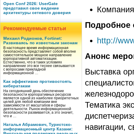
Open Conf 2026: UserGate
Компания
представил свое видение
архитектуры сетевого доверия
Подробное 
Рекомендуемые статьи
http://www
Михаил Родионов, Fortinet:
Развиваясь по известным законам
В настоящее время информационная
безопасность представляет собой вполне
Анонс меро
самостоятельное мощное направление
корпоративной автоматизации.
Естественно, что в таких условиях
направление это все теснее связывается
Выставка ор
с вопросами прикладной
информационной …
специалисто
Как эффективно противостоять
кибератакам
На сегодняшний день обеспечение
железнодоро
безопасности корпоративных ресурсов
является одной из наиболее приоритетных
целей для любой компании вне
Тематика эк
зависимости от масштабов и сферы
деятельности. Рынок информационной
безопасности развивается, а это значит,
диспетчериз
что и …
Наталья Абрамович, Туристско-
навигации, с
информационный центр Казани:
Виртуальная поддержка реальных