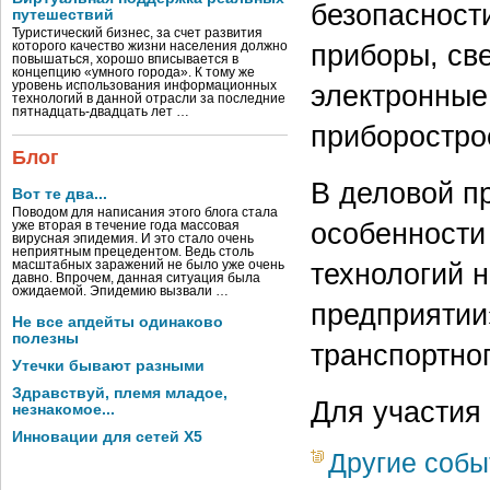
безопасност
путешествий
Туристический бизнес, за счет развития
приборы, све
которого качество жизни населения должно
повышаться, хорошо вписывается в
концепцию «умного города». К тому же
уровень использования информационных
электронные
технологий в данной отрасли за последние
пятнадцать-двадцать лет …
приборостро
Блог
В деловой п
Вот те два...
Поводом для написания этого блога стала
особенности
уже вторая в течение года массовая
вирусная эпидемия. И это стало очень
неприятным прецедентом. Ведь столь
технологий 
масштабных заражений не было уже очень
давно. Впрочем, данная ситуация была
ожидаемой. Эпидемию вызвали …
предприятии
Не все апдейты одинаково
полезны
транспортно
Утечки бывают разными
Здравствуй, племя младое,
Для участия
незнакомое...
Инновации для сетей X5
Другие собы