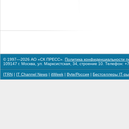
© 1997—2026 АО «СК ПРЕСС».
Политика конфиденциальности п
109147 г. Москва, ул. Марксистская, 34, строение 10. Телефон: +7
ITRN
|
IT Channel News
|
itWeek
|
Byte/Россия
|
Бестселлеры IT-ры