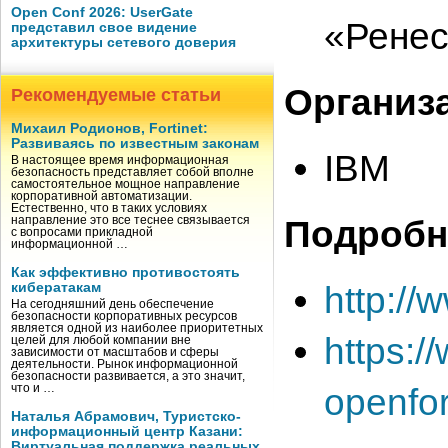
Open Conf 2026: UserGate
«Ренес
представил свое видение
архитектуры сетевого доверия
Организ
Рекомендуемые статьи
Михаил Родионов, Fortinet:
Развиваясь по известным законам
IBM
В настоящее время информационная
безопасность представляет собой вполне
самостоятельное мощное направление
корпоративной автоматизации.
Естественно, что в таких условиях
Подробн
направление это все теснее связывается
с вопросами прикладной
информационной …
Как эффективно противостоять
http:/
кибератакам
На сегодняшний день обеспечение
безопасности корпоративных ресурсов
является одной из наиболее приоритетных
https:/
целей для любой компании вне
зависимости от масштабов и сферы
деятельности. Рынок информационной
безопасности развивается, а это значит,
openf
что и …
Наталья Абрамович, Туристско-
информационный центр Казани:
Виртуальная поддержка реальных