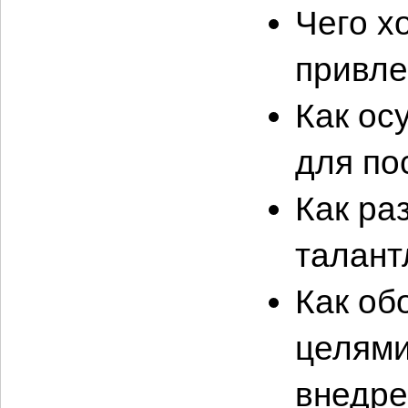
Чего х
привле
Как ос
для по
Как ра
талант
Как об
целями
внедре