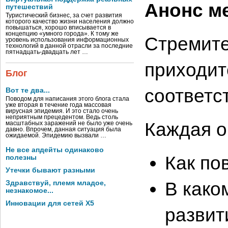
Анонс м
путешествий
Туристический бизнес, за счет развития
которого качество жизни населения должно
повышаться, хорошо вписывается в
концепцию «умного города». К тому же
Стремите
уровень использования информационных
технологий в данной отрасли за последние
пятнадцать-двадцать лет …
приходит
Блог
соответс
Вот те два...
Поводом для написания этого блога стала
уже вторая в течение года массовая
вирусная эпидемия. И это стало очень
неприятным прецедентом. Ведь столь
Каждая о
масштабных заражений не было уже очень
давно. Впрочем, данная ситуация была
ожидаемой. Эпидемию вызвали …
Не все апдейты одинаково
Как по
полезны
Утечки бывают разными
В како
Здравствуй, племя младое,
незнакомое...
Инновации для сетей X5
развит