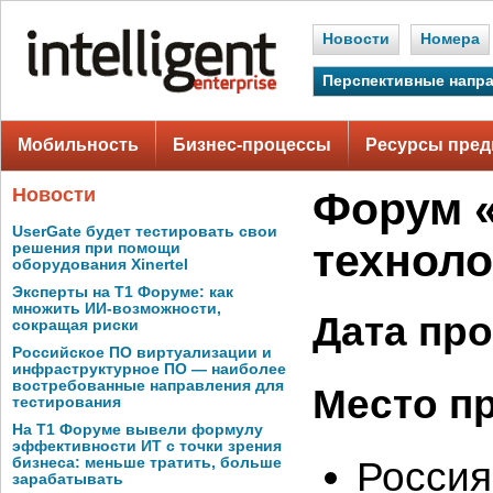
Новости
Номера
Перспективные напр
Мобильность
Бизнес-процессы
Ресурсы пред
Новости
Форум «
UserGate будет тестировать свои
техноло
решения при помощи
оборудования Xinertel
Эксперты на Т1 Форуме: как
множить ИИ-возможности,
Дата пр
сокращая риски
Российское ПО виртуализации и
инфраструктурное ПО — наиболее
востребованные направления для
Место п
тестирования
На Т1 Форуме вывели формулу
эффективности ИТ с точки зрения
Россия
бизнеса: меньше тратить, больше
зарабатывать