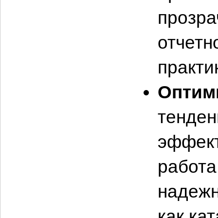
прозра
отчетн
практи
Оптим
тенден
эффект
работа
надежн
как ка