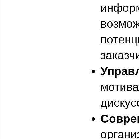
информ
возмож
потенц
заказч
Управ
мотива
дискус
Совре
органи